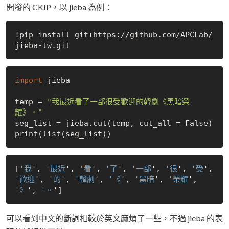
開發的 CKIP，以 jieba 為例：
!pip install git+https://github.com/APCLab/
import
 jieba

temp = 
"我最近看了一部很受歡迎的韓劇《黑暗榮
耀》。"
seg_list = jieba.cut(temp, cut_all = 
False
)

[
'我
', 
'最近
', 
'看
', 
'了
', 
'一部
', 
'很
', 
'受
', 
'歡迎
', 
'的
', 
'韓劇
', 
'《
', 
'黑暗
', 
'榮耀
', 
'》
', 
'。
可以看到中文的斷詞相較於英文麻煩了一些，不過 jieba 的表