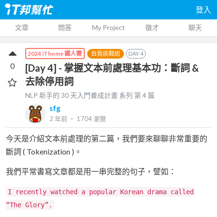
登入
文章
問答
My Project
徵才
聊天
自我挑戰組
DAY
4
2024 iThome 鐵人賽
0
[Day 4] - 掌握文本前處理基本功：斷詞 &
去除停用詞
NLP 新手的 30 天入門養成計畫
系列 第
4
篇
sfg
2 年前
‧
1704
瀏覽
今天是介紹文本前處理的第二篇，我們要來聊聊非常重要的
斷詞 ( Tokenization )。
我們平常書寫文章都是用一串完整的句子，譬如：
I recently watched a popular Korean drama called
“The Glory”.