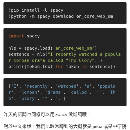
!pip install -U spacy

import
 spacy

nlp = spacy.load(
'en_core_web_sm'
)

sentence = nlp(
"I recently watched a popula
r Korean drama called “The Glory”."
)

print([token.text 
for
 token 
in
[
'I
', 
'recently
', 
'watched
', 
'a
', 
'popula
r
', 
'Korean
', 
'drama
', 
'called
', 
'“
', 
'Th
e
', 
'Glory
', 
'”
', 
'.
昨天的新聞也同樣可以用 Spacy 做斷詞哦！
對於中文來說，我們比較常聽到的大概就是 jieba 或是中研院