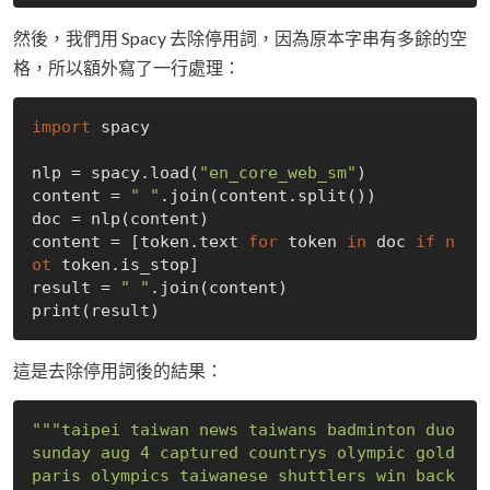
然後，我們用 Spacy 去除停用詞，因為原本字串有多餘的空
格，所以額外寫了一行處理：
import
 spacy

nlp = spacy.load(
"en_core_web_sm"
)

content = 
" "
.join(content.split())

doc = nlp(content)

content = [token.text 
for
 token 
in
 doc 
if
n
ot
 token.is_stop]

result = 
" "
.join(content)

這是去除停用詞後的結果：
"""taipei taiwan news taiwans badminton duo 
sunday aug 4 captured countrys olympic gold 
paris olympics taiwanese shuttlers win back