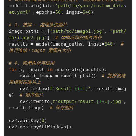
model.train(data=
'path/to/your/custom_datas
et.yaml'
, epochs=
50
, imgsz=
640
)

# 3. 推論 - 處理多張圖片
image_paths = [
'path/to/image1.jpg'
, 
'path/
to/image2.jpg'
]  
# 替換成你的圖片路徑
results = model(image_paths, imgsz=
640
)  
# 
進行推論，imgsz 是圖片大小
# 4. 顯示與保存結果
for
 i, result 
in
 enumerate(results):

    result_image = result.plot()  
# 將檢測結
果繪製在圖片上
    cv2.imshow(
f'Result 
{i+
1
}
'
, result_imag
e)  
# 顯示圖片
    cv2.imwrite(
f'output/result_
{i+
1
}
.jpg'
, 
result_image)  
# 保存圖片
cv2.waitKey(
0
)

cv2.destroyAllWindows()
