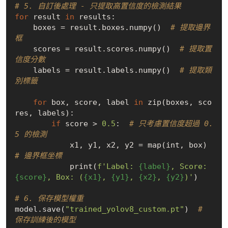
# 5. 自訂後處理 - 只提取高置信度的檢測結果
for
 result 
in
 results:

    boxes = result.boxes.numpy()  
# 提取邊界
框
    scores = result.scores.numpy()  
# 提取置
信度分數
    labels = result.labels.numpy()  
# 提取類
別標籤
for
 box, score, label 
in
 zip(boxes, sco
res, labels):

if
 score > 
0.5
:  
# 只考慮置信度超過 0.
5 的檢測
            x1, y1, x2, y2 = map(int, box)  
# 邊界框坐標
            print(
f'Label: 
{label}
, Score: 
{score}
, Box: (
{x1}
, 
{y1}
, 
{x2}
, 
{y2}
)'
)

# 6. 保存模型權重
model.save(
"trained_yolov8_custom.pt"
)  
# 
保存訓練後的模型