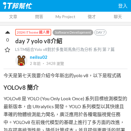
登入
文章
問答
My Project
徵才
聊天
Software Development
DAY
7
2024 iThome 鐵人賽
0
day 7 yolo v8介紹
LSTM結合Yolo v8對於多隻斑馬魚行為分析
系列 第
7
篇
neilsu02
2 年前
‧
3428
瀏覽
今天是第七天我要介紹今年新出的yolo v8，以下是程式碼
YOLOv8 簡介
YOLOv8 是 YOLO (You Only Look Once) 系列目標檢測模型的
最新版本，由 Ultralytics 開發。YOLO 系列模型以其快速且
準確的物體檢測能力聞名，廣泛應用於各種電腦視覺任務
中。YOLOv8 在前幾代模型的基礎上進行了多方面的改進，
旨在提高檢測性能、降低計算成本，並且提供更靈活的部署