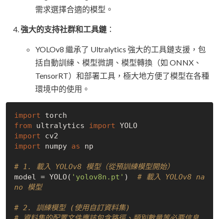
需求選擇合適的模型。
強大的支持社群和工具鏈
：
YOLOv8 繼承了 Ultralytics 強大的工具鏈支援，包
括自動訓練、模型微調、模型轉換（如 ONNX、
TensorRT）和部署工具，極大地方便了模型在各種
環境中的使用。
import
from
 ultralytics 
import
import
import
 numpy 
as
 np

# 1. 載入 YOLOv8 模型（從預訓練模型開始）
model = YOLO(
'yolov8n.pt'
)  
# 載入 YOLOv8 na
no 模型
# 2. 訓練模型 (使用自訂資料集)
# 資料集的配置文件應該包含路徑、類別數量等必要信息