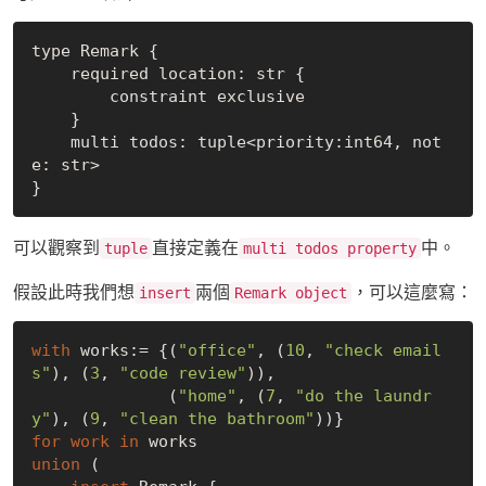
type Remark {

    required location: str {

        constraint exclusive

    }

    multi todos: tuple<priority:int64, not
e: str>

可以觀察到
直接定義在
中。
tuple
multi todos property
假設此時我們想
兩個
，可以這麼寫：
insert
Remark object
with
 works:= {(
"office"
, (
10
, 
"check email
s"
), (
3
, 
"code review"
)), 

              (
"home"
, (
7
, 
"do the laundr
y"
), (
9
, 
"clean the bathroom"
for
work
in
union
 (
