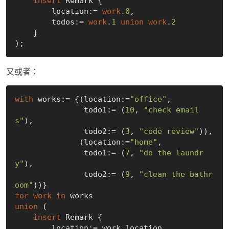
insert
 Remark {

        location:= 
work
.0
,

        todos:= 
work
.1
union
work
.2
    }

又或者：
with
 works:= {(location:=
"office"
,

               todo1:= (
10
, 
"check email
s"
),

               todo2:= (
3
, 
"code review"
)), 

              (location:=
"home"
,

               todo1:= (
7
, 
"do the laundr
y"
),

               todo2:= (
9
, 
"clean the bathr
oom"
for
work
in
union
 (

insert
 Remark {

        location:= work.location,
