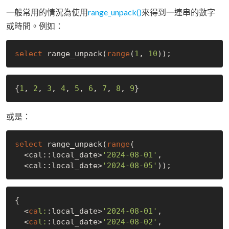
一般常用的情況為使用
range_unpack()
來得到一連串的數字
或時間。例如：
select
 range_unpack(
range
(
1
, 
10
{
1
, 
2
, 
3
, 
4
, 
5
, 
6
, 
7
, 
8
, 
9
或是：
select
 range_unpack(
range
(

  <cal::local_date>
'2024-08-01'
,

  <cal::local_date>
'2024-08-05'
{

  <
ca
l:
:local_date>
'2024-08-01'
,

  <
ca
l:
:local_date>
'2024-08-02'
,
