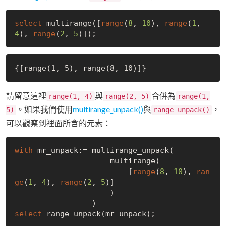
select
 multirange([
range
(
8
, 
10
), 
range
(
1
, 
4
), 
range
(
2
, 
5
請留意這裡
與
合併為
range(1, 4)
range(2, 5)
range(1,
。如果我們使用
multirange_unpack()
與
，
5)
range_unpack()
可以觀察到裡面所含的元素：
with
 mr_unpack:= multirange_unpack(

                     multirange(

                         [
range
(
8
, 
10
), 
ran
ge
(
1
, 
4
), 
range
(
2
, 
5
)]

                     )

select