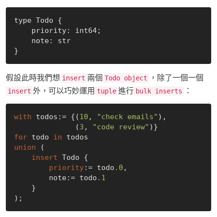
type Todo {

    priority: int64;

    note: str

假設此時我們想
兩個
，除了一個一個
insert
Todo object
外，可以巧妙運用
進行
：
insert
tuple
bulk inserts
with
 todos:= {(
10
, 
"check emails"
), 

              (
3
, 
"code review"
for
 todo 
in
union
 (

insert
 Todo {

priority
:= todo
.0
,

        note:= todo
.1
    }
