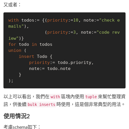
又或者：
with
 todos:= {(
priority
:=
10
, note:=
"check e
mails"
), 

              (
priority
:=
3
, note:=
"code rev
iew"
for
 todo 
in
union
 (

insert
 Todo {

priority
:= todo.priority,

        note:= todo.note

    }

以上可以看出，我們在
區塊內使用
來幫忙整理資
with
tuple
訊，供後續
時使用，這是個非常典型的用法。
bulk inserts
使用情況2
考慮schema如下：