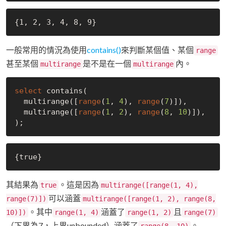
一般常用的情況為使用
contains()
來判斷某個值、某個
range
甚至某個
是不是在一個
內。
multirange
multirange
select
 contains(

  multirange([
range
(
1
, 
4
), 
range
(
7
)]),

  multirange([
range
(
1
, 
2
), 
range
(
8
, 
10
)]),

其結果為
。這是因為
true
multirange([range(1, 4),
可以涵蓋
range(7)])
multirange([range(1, 2), range(8,
。其中
涵蓋了
且
10)])
range(1, 4)
range(1, 2)
range(7)
（下界為7，上界unbounded）涵蓋了
。