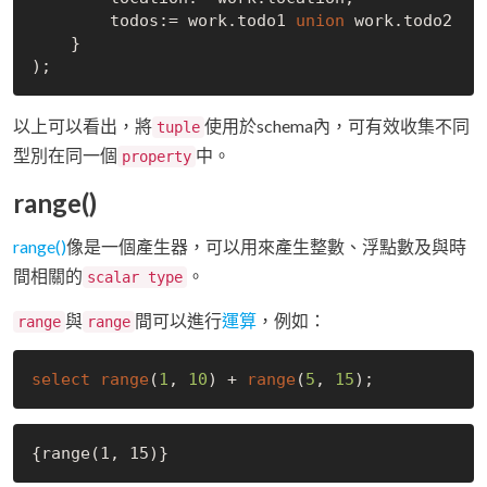
        todos:= work.todo1 
union
 work.todo2

    }

以上可以看出，將
使用於schema內，可有效收集不同
tuple
型別在同一個
中。
property
range()
range()
像是一個產生器，可以用來產生整數、浮點數及與時
間相關的
。
scalar type
與
間可以進行
運算
，例如：
range
range
select
range
(
1
, 
10
) + 
range
(
5
, 
15