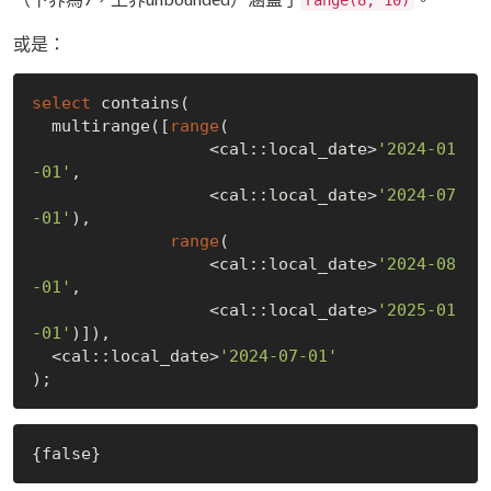
range(8, 10)
或是：
select
 contains(

  multirange([
range
(

                  <cal::local_date>
'2024-01
-01'
,

                  <cal::local_date>
'2024-07
-01'
),

range
(

                  <cal::local_date>
'2024-08
-01'
,

                  <cal::local_date>
'2025-01
-01'
)]),

  <cal::local_date>
'2024-07-01'