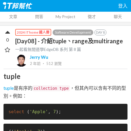
登入
文章
問答
My Project
徵才
聊天
Software Development
DAY
8
2024 iThome 鐵人賽
0
[Day08] - 介紹tuple、range及multirange
一起看無間道學EdgeDB
系列 第
8
篇
Jerry Wu
2 年前
‧
512
瀏覽
tuple
tuple
是有序的
，但其內可以含有不同的型
collection type
別。例如：
select
 (
'Apple'
, 
7