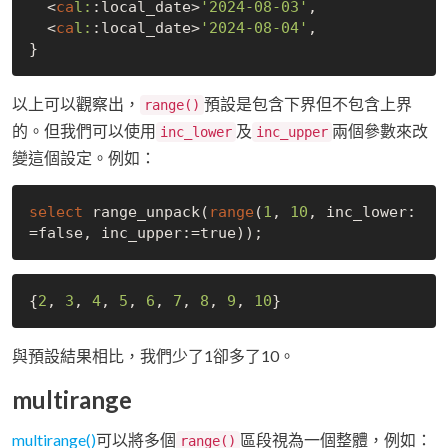
  <
ca
l:
:local_date>
'2024-08-03'
,

  <
ca
l:
:local_date>
'2024-08-04'
,

以上可以觀察出，
預設是包含下界但不包含上界
range()
的。但我們可以使用
及
兩個參數來改
inc_lower
inc_upper
變這個設定。例如：
select
 range_unpack(
range
(
1
, 
10
, inc_lower:
=
false
, inc_upper:=
true
{
2
, 
3
, 
4
, 
5
, 
6
, 
7
, 
8
, 
9
, 
10
與預設結果相比，我們少了1卻多了10。
multirange
multirange()
可以將多個
區段視為一個整體，例如：
range()