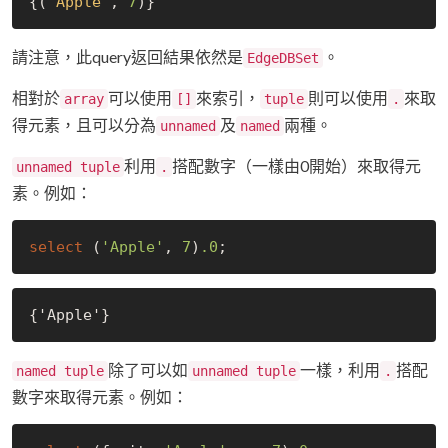
{(
'Apple'
, 
7
請注意，此query返回結果依然是
。
EdgeDBSet
相對於
可以使用
來索引，
則可以使用
來取
array
[]
tuple
.
得元素，且可以分為
及
兩種。
unnamed
named
利用
搭配數字（一樣由0開始）來取得元
unnamed tuple
.
素。例如：
select
 (
'Apple'
, 
7
)
.0
除了可以如
一樣，利用
搭配
named tuple
unnamed tuple
.
數字來取得元素。例如：