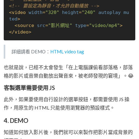
<!-- 要設定為靜音，才允許自動播放 -->
<
video
width
=
"320"
height
=
"240"
autoplay
mu
ted
>
<
source
src
=
"影片網址"
type
=
"video/mp4"
>
</
video
>
詳細請看 DEMO：
HTML video tag
也就是說，已經不太會發生「在上電腦課偷看部落格，部落
格的影片或音樂自動放出聲音來，被老師發現的窘境」。😂
客製選單需要使用 JS
此外，如果要使用自行設計的選單按鈕，都需要使用 JS 操
作，用原生的 HTML 只能使用瀏覽器的預設樣式。
4. DEMO
知道如何放入影片後，我們就可以來製作把影片當成背景的