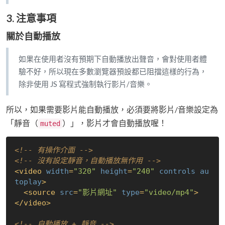
3. 注意事項
關於自動播放
如果在使用者沒有預期下自動播放出聲音，會對使用者體
驗不好，所以現在多數瀏覽器預設都已阻擋這樣的行為，
除非使用 JS 寫程式強制執行影片/音樂。
所以，如果需要影片能自動播放，必須要將影片/音樂設定為
「靜音（
）」，影片才會自動播放喔！
muted
<!-- 有操作介面 -->
<!-- 沒有設定靜音，自動播放無作用 -->
<
video
width
=
"320"
height
=
"240"
controls
au
toplay
>
<
source
src
=
"影片網址"
type
=
"video/mp4"
>
</
video
>
<!-- 自動播放 + 靜音 -->