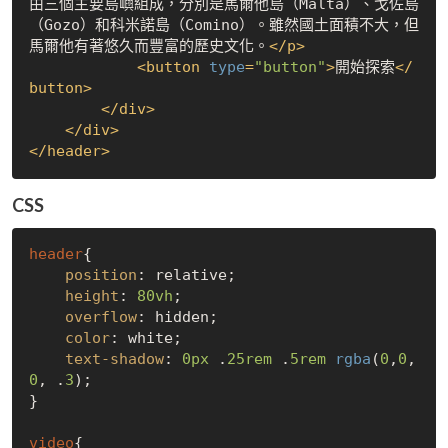
由三個主要島嶼組成，分別是馬爾他島（Malta）、戈佐島
（Gozo）和科米諾島（Comino）。雖然國土面積不大，但
馬爾他有著悠久而豐富的歷史文化。
</
p
>
<
button
type
=
"button"
>
開始探索
</
button
>
</
div
>
</
div
>
</
header
>
CSS
header
{

position
: relative;

height
: 
80vh
;

overflow
: hidden;

color
: white;

text-shadow
: 
0px
 .
25rem
 .
5rem
rgba
(
0
,
0
,
0
, .
3
);

}

video
{
