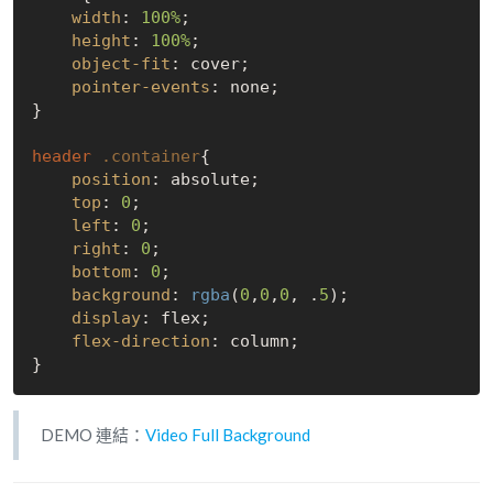
width
: 
100%
;

height
: 
100%
;

object-fit
: cover;

pointer-events
: none;

}

header
.container
{

position
: absolute;

top
: 
0
;

left
: 
0
;

right
: 
0
;

bottom
: 
0
;

background
: 
rgba
(
0
,
0
,
0
, .
5
);

display
: flex;

flex-direction
: column;

DEMO 連結：
Video Full Background