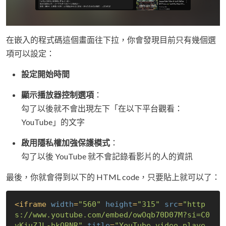
在嵌入的程式碼這個畫面往下拉，你會發現目前只有幾個選
項可以設定：
設定開始時間
顯示播放器控制選項
：
勾了以後就不會出現左下「在以下平台觀看：
YouTube」的文字
啟用隱私權加強保護模式
：
勾了以後 YouTube 就不會記錄看影片的人的資訊
最後，你就會得到以下的 HTML code，只要貼上就可以了：
<
iframe
width
=
"560"
height
=
"315"
src
=
"http
s://www.youtube.com/embed/owOqb70D07M?si=C0
vKjuZJL-hkQBNR"
title
=
"YouTube video playe