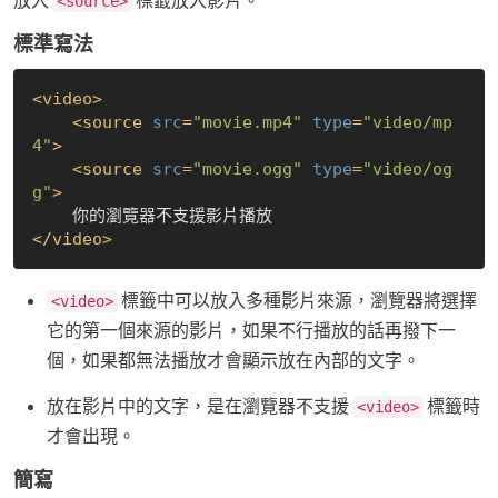
<source>
標準寫法
<
video
>
<
source
src
=
"movie.mp4"
type
=
"video/mp
4"
>
<
source
src
=
"movie.ogg"
type
=
"video/og
g"
>
</
video
>
標籤中可以放入多種影片來源，瀏覽器將選擇
<video>
它的第一個來源的影片，如果不行播放的話再撥下一
個，如果都無法播放才會顯示放在內部的文字。
放在影片中的文字，是在瀏覽器不支援
標籤時
<video>
才會出現。
簡寫