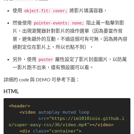
使用
將影片填滿容器，
object-fit: cover;
然後使用
阻止萬一點擊到影
pointer-events: none;
片，出現瀏覽器針對影片的操作選單（因為要當作背
景，避免額外的互動，不過這個可有可無，因為將內容
絕對定位在影片上，所以也點不到），
另外，使用
屬性設定了影片封面圖片，以防萬
poster
一影片跑不出來，還有預設圖可以看。
詳細的 code 與 DEMO 可參考下面：
HTML
<
header
>
<
video
autoplay
muted
loop
src
=
"https://im1010ioio.github.i
o/super-easy-css/36/video.mp4"
>
</
video
>
<
div
class
=
"container"
>