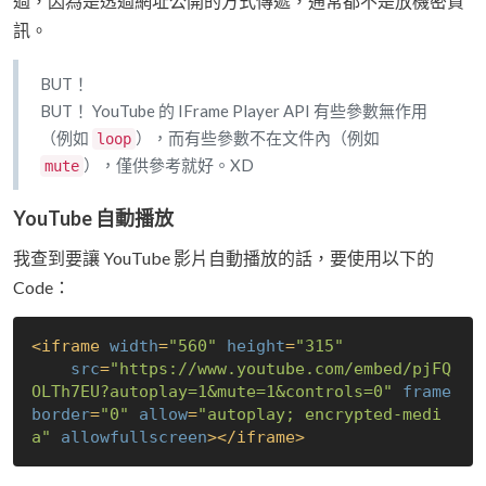
過，因為是透過網址公開的方式傳遞，通常都不是放機密資
訊。
BUT！
BUT！ YouTube 的 IFrame Player API 有些參數無作用
（例如
），而有些參數不在文件內（例如
loop
），僅供參考就好。XD
mute
YouTube 自動播放
我查到要讓 YouTube 影片自動播放的話，要使用以下的
Code：
<
iframe
width
=
"560"
height
=
"315"
src
=
"https://www.youtube.com/embed/pjFQ
OLTh7EU?autoplay=1&mute=1&controls=0"
frame
border
=
"0"
allow
=
"autoplay; encrypted-medi
a"
allowfullscreen
>
</
iframe
>