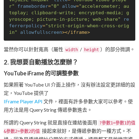
r"
frameborder
=
"0"
allow
=
"accelerometer; au
toplay; clipboard-write; encrypted-media; g
yroscope; picture-in-picture; web-share"
re
ferrerpolicy
=
"strict-origin-when-cross-orig
in"
allowfullscreen
>
</
iframe
>
當然你可以針對寬高（屬性
/
）的部分微調。
width
height
2. 我想要自動播放怎麼辦？
YouTube iFrame 的可調整參數
如果照著 YouTube UI 介面上操作，沒有辦法設定更詳細的設
定，YouTube 提供了
IFrame Player API
文件，裡面有許多參數大家可以參考。使
用方法是用 Query String 傳遞參數進去。
所謂的 Query String 就是直接在連結後面用
?參數1=參數1的值
接起來就好，是傳遞參數的一種方式。不
&參數2=參數2的值