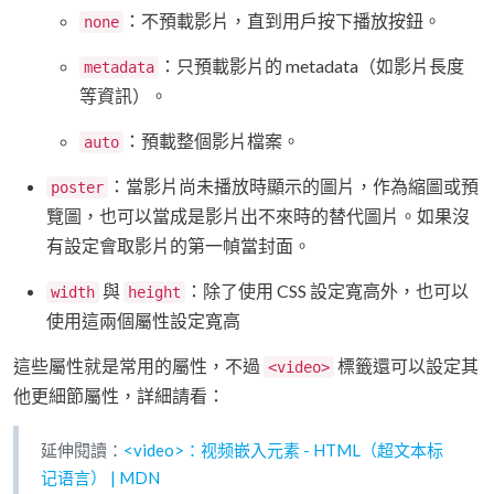
：不預載影片，直到用戶按下播放按鈕。
none
：只預載影片的 metadata（如影片長度
metadata
等資訊）。
：預載整個影片檔案。
auto
：當影片尚未播放時顯示的圖片，作為縮圖或預
poster
覽圖，也可以當成是影片出不來時的替代圖片。如果沒
有設定會取影片的第一幀當封面。
與
：除了使用 CSS 設定寬高外，也可以
width
height
使用這兩個屬性設定寬高
這些屬性就是常用的屬性，不過
標籤還可以設定其
<video>
他更細節屬性，詳細請看：
延伸閱讀：
<video>：视频嵌入元素 - HTML（超文本标
记语言） | MDN