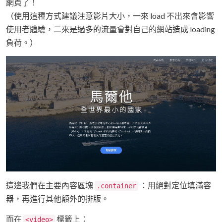
網頁了！
（使用這種方式建議注意影片大小，一來 load 不出來會影響
使用者體驗，二來是過多的流量會對自己的網站造成 loading
負荷。）
這邊我們在主要內容區塊
：用絕對定位填滿容
.container
器，再進行其他額外的排版。
而在
標籤上：
<video>