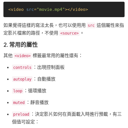
<
video
src
=
"movie.mp4"
>
</
video
>
如果覺得這樣的寫法太長，也可以使用用
這個屬性來指
src
定影片檔案的路徑，不使用
。
<source>
2. 常用的屬性
其他
標籤最常用的屬性還有：
<video>
：出現控制面板
controls
：自動播放
autoplay
：循環播放
loop
：靜音播放
muted
：決定影片如何在頁面載入時進行預載，有三
preload
個值可設定：