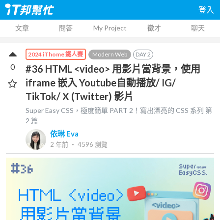
登入
文章
問答
My Project
徵才
聊天
Modern Web
DAY
2
2024 iThome 鐵人賽
0
#36 HTML <video> 用影片當背景，使用
iframe 嵌入 Youtube自動播放/ IG/
TikTok/ X (Twitter) 影片
Super Easy CSS，極度簡單 PART 2！寫出漂亮的 CSS
系列 第
2
篇
依琳 Eva
2 年前
‧
4596
瀏覽