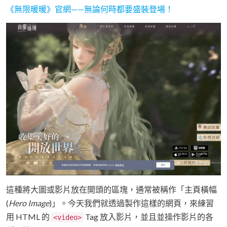
《無限暖暖》官網——無論何時都要盛裝登場！
這種將大圖或影片放在開頭的區塊，通常被稱作「主頁橫幅
(
Hero Image
)」。今天我們就透過製作這樣的網頁，來練習
用 HTML 的
Tag 放入影片，並且並操作影片的各
<video>