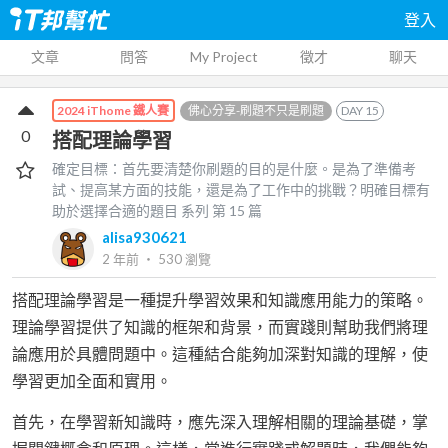
登入
文章
問答
My Project
徵才
聊天
佛心分享-刷題不只是刷題
DAY
15
2024 iThome 鐵人賽
0
搭配理論學習
確定目標：首先要清楚你刷題的目的是什麼。是為了準備考
試、提高某方面的技能，還是為了工作中的挑戰？明確目標有
助於選擇合適的題目
系列 第
15
篇
alisa930621
2 年前
‧
530
瀏覽
搭配理論學習是一種提升學習效果和知識應用能力的策略。
理論學習提供了知識的框架和背景，而實踐則幫助我們將理
論應用於具體問題中。這種結合能夠加深對知識的理解，使
學習更加全面和實用。
首先，在學習新知識時，應先深入理解相關的理論基礎，掌