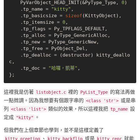
    PyVarObject_HEAD_INIT(&PyType_Type, 
0
)

    .tp_name = 
"kitty"
,

    .tp_basicsize = 
sizeof
(KittyObject),

    .tp_itemsize = 
0
,

    .tp_flags = Py_TPFLAGS_DEFAULT,

    .tp_alloc = PyType_GenericAlloc,

    .tp_new = PyType_GenericNew,

    .tp_free = PyObject_Del,

    .tp_dealloc = (destructor) kitty_deallo
c,

    .tp_doc = 
"哈囉，凱蒂"
,

這裡我是仿著
裡的
的寫法再做
listobject.c
PyList_Type
一點微調。因為我想要有個跟字串的
或是串
<class 'str'>
列
類似的效果，所以這裡我把
設
<class 'list'>
tp_name
定成
。
"kitty"
但我們在上個章節也學到，並不是這樣定義了
、
或是
就能
kitty_greeting
kitty_backflip
kitty_repr