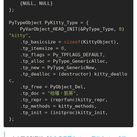
    {
NULL
, 
NULL
}

};

PyTypeObject PyKitty_Type = {

    PyVarObject_HEAD_INIT(&PyType_Type, 
0
) 
"kitty"
,

    .tp_basicsize = 
sizeof
(KittyObject),

    .tp_itemsize = 
0
,

    .tp_flags = Py_TPFLAGS_DEFAULT,

    .tp_alloc = PyType_GenericAlloc,

    .tp_new = PyType_GenericNew,

    .tp_dealloc = (destructor) kitty_deallo
c,

    .tp_free = PyObject_Del,

    .tp_doc = 
"哈囉，凱蒂"
,

    .tp_repr = (reprfunc)kitty_repr,

    .tp_methods = kitty_methods,

    .tp_init = (initproc)kitty_init,
