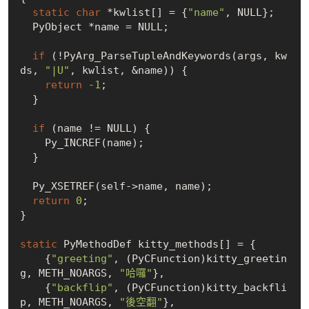
static
char
 *kwlist[] = {
"name"
, 
NULL
};

  PyObject *name = 
NULL
;

if
 (!PyArg_ParseTupleAndKeywords(args, kw
ds, 
"|U"
, kwlist, &name)) {

return
-1
;

  }

if
 (name != 
NULL
) {

    Py_INCREF(name);

  }

  Py_XSETREF(self->name, name);

return
0
;

}

static
 PyMethodDef kitty_methods[] = {

    {
"greeting"
, (PyCFunction)kitty_greetin
g, METH_NOARGS, 
"哈囉"
},

    {
"backflip"
, (PyCFunction)kitty_backfli
p, METH_NOARGS, 
"後空翻"
},
