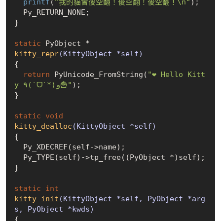
printf
(
"我的貓會後空翻！後空翻！後空翻！\n"
);

  Py_RETURN_NONE;

}

static
kitty_repr
(KittyObject *self)
{

return
 PyUnicode_FromString(
"❤ Hello Kitt
y ٩(ˊᗜˋ*)و🍟"
);

}

static
void
kitty_dealloc
(KittyObject *self)
{

  Py_XDECREF(self->name);

  Py_TYPE(self)->tp_free((PyObject *)self);

}

static
int
kitty_init
(KittyObject *self, PyObject *arg
s, PyObject *kwds)
{
