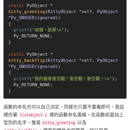
static
kitty_greeting
(KittyObject *self, PyObject 
*Py_UNUSED(ignored))
{

printf
(
"哈囉，凱蒂\n"
);

  Py_RETURN_NONE;

}

static
kitty_backflip
(KittyObject *self, PyObject 
*Py_UNUSED(ignored))
{

printf
(
"我的貓會後空翻！後空翻！後空翻！\n"
);

  Py_RETURN_NONE;

函數的命名也可以自己決定，同樣也只要不重複即可，我這
裡仿著
裡的函數命名風格，在函數前面加上
listobject.c
型別的名字，像是
以及
kitty_greeting