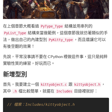
在上個章節大概看過
結構並用串列的
PyType_Type
結構來當做範例，這個章節我就仿著類似的手
PyList_Type
法，做出自己的內建型別
，而且還讓它可以
PyKitty_type
有後空翻的效果！
先說，平常沒事請不要在 CPython 裡做這件事，這只是純粹
實驗性質的練習，好玩而已。
新增型別
首先，我要建立一個
跟
，
kittyobject.c
kittyobject.h
其中
檔比較簡單，就擺在
目錄裡就好：
.h
Includes
// 檔案：Includes/kittyobject.h