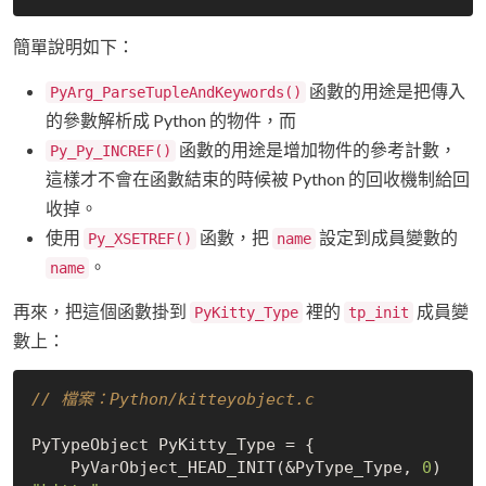
簡單說明如下：
函數的用途是把傳入
PyArg_ParseTupleAndKeywords()
的參數解析成 Python 的物件，而
函數的用途是增加物件的參考計數，
Py_Py_INCREF()
這樣才不會在函數結束的時候被 Python 的回收機制給回
收掉。
使用
函數，把
設定到成員變數的
Py_XSETREF()
name
。
name
再來，把這個函數掛到
裡的
成員變
PyKitty_Type
tp_init
數上：
// 檔案：Python/kitteyobject.c
PyTypeObject PyKitty_Type = {

    PyVarObject_HEAD_INIT(&PyType_Type, 
0
) 