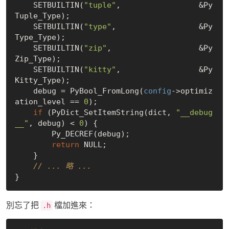
    SETBUILTIN(
"tuple"
,                 &Py
Tuple_Type);

    SETBUILTIN(
"type"
,                  &Py
Type_Type);

    SETBUILTIN(
"zip"
,                   &Py
Zip_Type);

    SETBUILTIN(
"kitty"
,                 &Py
Kitty_Type);

    debug = PyBool_FromLong(
config
->optimiz
ation_level == 
0
);

if
 (PyDict_SetItemString(dict, 
"__debug
__"
, debug) < 
0
) {

        Py_DECREF(debug);

return
NULL
;

    }

// ... 略 ...
別忘了把
檔加進來：
.h