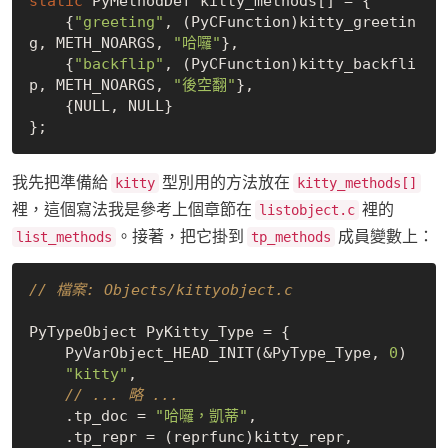
static
 PyMethodDef kitty_methods[] = {

    {
"greeting"
, (PyCFunction)kitty_greetin
g, METH_NOARGS, 
"哈囉"
},

    {
"backflip"
, (PyCFunction)kitty_backfli
p, METH_NOARGS, 
"後空翻"
},

    {
NULL
, 
NULL
}

我先把準備給
型別用的方法放在
kitty
kitty_methods[]
裡，這個寫法我是參考上個章節在
裡的
listobject.c
。接著，把它掛到
成員變數上：
list_methods
tp_methods
// 檔案: Objects/kittyobject.c
PyTypeObject PyKitty_Type = {

    PyVarObject_HEAD_INIT(&PyType_Type, 
0
)

"kitty"
,

// ... 略 ...
    .tp_doc = 
"哈囉，凱蒂"
,

    .tp_repr = (reprfunc)kitty_repr,
