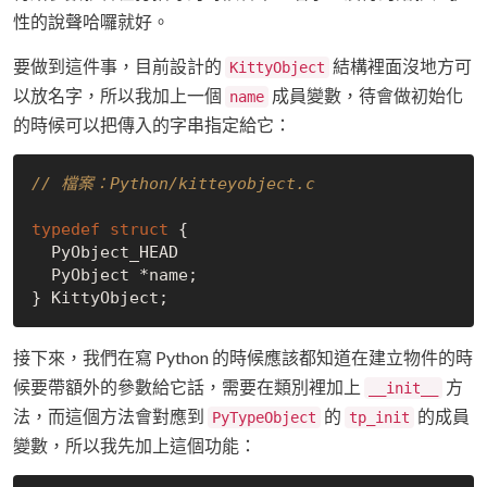
性的說聲哈囉就好。
要做到這件事，目前設計的
結構裡面沒地方可
KittyObject
以放名字，所以我加上一個
成員變數，待會做初始化
name
的時候可以把傳入的字串指定給它：
// 檔案：Python/kitteyobject.c
typedef
struct
 {
  PyObject_HEAD

  PyObject *name;

接下來，我們在寫 Python 的時候應該都知道在建立物件的時
候要帶額外的參數給它話，需要在類別裡加上
方
__init__
法，而這個方法會對應到
的
的成員
PyTypeObject
tp_init
變數，所以我先加上這個功能：