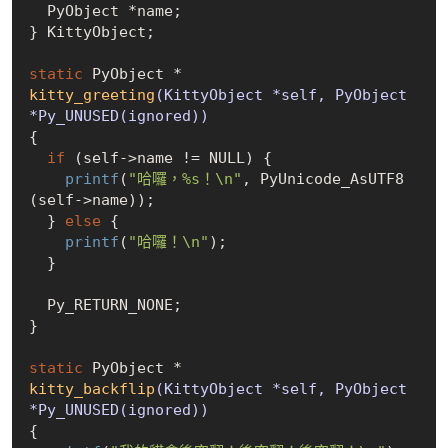
  PyObject *name;

} KittyObject;

static
kitty_greeting
(KittyObject *self, PyObject 
*Py_UNUSED(ignored))
{

if
 (self->name != 
NULL
) {

printf
(
"哈囉，%s！\n"
, PyUnicode_AsUTF8
(self->name));

  } 
else
 {

printf
(
"哈囉！\n"
);

  }

  Py_RETURN_NONE;

}

static
kitty_backflip
(KittyObject *self, PyObject 
*Py_UNUSED(ignored))
{
