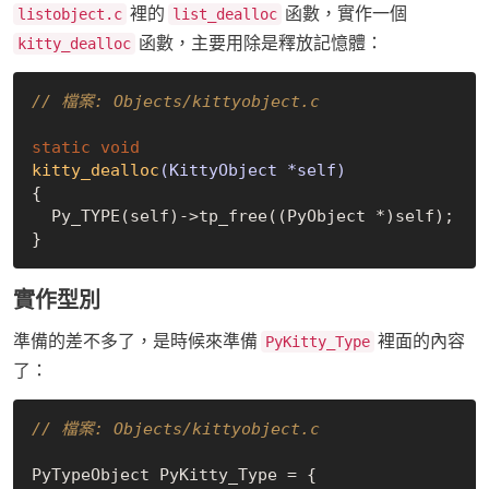
裡的
函數，實作一個
listobject.c
list_dealloc
函數，主要用除是釋放記憶體：
kitty_dealloc
// 檔案: Objects/kittyobject.c
static
void
kitty_dealloc
(KittyObject *self)
{

  Py_TYPE(self)->tp_free((PyObject *)self);

實作型別
準備的差不多了，是時候來準備
裡面的內容
PyKitty_Type
了：
// 檔案: Objects/kittyobject.c
PyTypeObject PyKitty_Type = {
