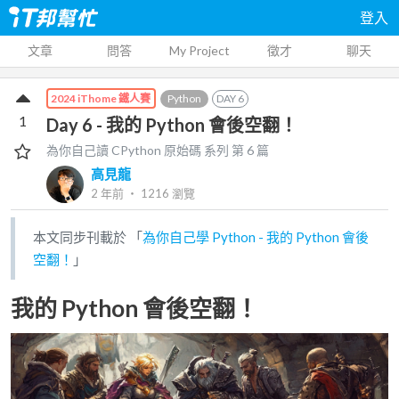
登入
文章
問答
My Project
徵才
聊天
Python
DAY
6
2024 iThome 鐵人賽
1
Day 6 - 我的 Python 會後空翻！
為你自己讀 CPython 原始碼
系列 第
6
篇
高見龍
2 年前
‧
1216
瀏覽
本文同步刊載於 「
為你自己學 Python - 我的 Python 會後
空翻！
」
我的 Python 會後空翻！