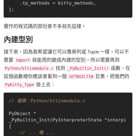
    .tp_methods = kitty_methods,

實作的程式碼的部份差不多就先這樣。
內建型別
接下來，因為我希望讓它可以像串列或 Tuple 一樣，可以不
需要
就能用的變成內建的型別，所以需要再到
import
找到
函數，在
Python/bltinmodule.c
_PyBuiltin_Init()
這個函數裡你應該會看到一個
巨集，把我們的
SETBUILTIN
掛上去：
PyKitty_Type
// 檔案：Python/bltinmodule.c
PyObject *

_PyBuiltin_Init(PyInterpreterState *interp)

{

// ... 略 ...