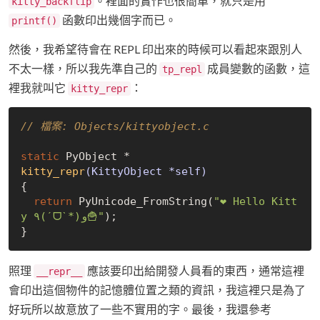
。裡面的實作也很簡單，就只是用
kitty_backflip
函數印出幾個字而已。
printf()
然後，我希望待會在 REPL 印出來的時候可以看起來跟別人
不太一樣，所以我先準自己的
成員變數的函數，這
tp_repl
裡我就叫它
：
kitty_repr
// 檔案: Objects/kittyobject.c
static
kitty_repr
(KittyObject *self)
{

return
 PyUnicode_FromString(
"❤ Hello Kitt
y ٩(ˊᗜˋ*)و🍟"
);

照理
應該要印出給開發人員看的東西，通常這裡
__repr__
會印出這個物件的記憶體位置之類的資訊，我這裡只是為了
好玩所以故意放了一些不實用的字。最後，我還參考