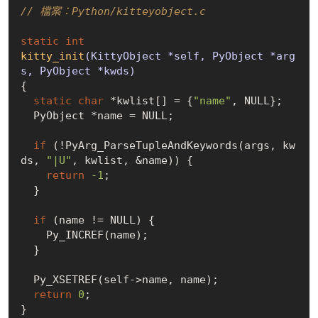
// 檔案：Python/kitteyobject.c
static
int
kitty_init
(KittyObject *self, PyObject *arg
s, PyObject *kwds)
{

static
char
 *kwlist[] = {
"name"
, 
NULL
};

  PyObject *name = 
NULL
;

if
 (!PyArg_ParseTupleAndKeywords(args, kw
ds, 
"|U"
, kwlist, &name)) {

return
-1
;

  }

if
 (name != 
NULL
) {

    Py_INCREF(name);

  }

  Py_XSETREF(self->name, name);

return
0
;
