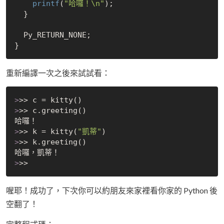
printf
(
"哈囉！\n"
);

  }

  Py_RETURN_NONE;

重新編譯一次之後來試試看：
>
>> c = kitty()
>
>> c.greeting()
>
>> k = kitty(
"凱蒂"
)
>
>> k.greeting()
>
>>
喔耶！成功了，下次你可以約朋友來家裡看你家的 Python 後
空翻了！