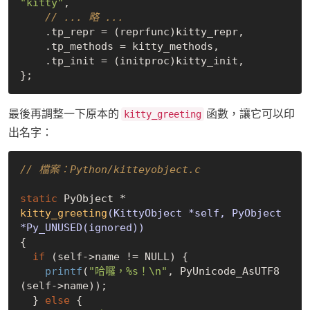
"kitty"
,

// ... 略 ...
    .tp_repr = (reprfunc)kitty_repr,

    .tp_methods = kitty_methods,

    .tp_init = (initproc)kitty_init,

最後再調整一下原本的
函數，讓它可以印
kitty_greeting
出名字：
// 檔案：Python/kitteyobject.c
static
kitty_greeting
(KittyObject *self, PyObject 
*Py_UNUSED(ignored))
{

if
 (self->name != 
NULL
) {

printf
(
"哈囉，%s！\n"
, PyUnicode_AsUTF8
(self->name));

  } 
else
 {
