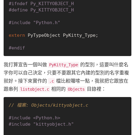
#
ifndef
 Py_KITTYOBJECT_H
#
define
 Py_KITTYOBJECT_H
#
include
"Python.h"
extern
 PyTypeObject PyKitty_Type;

#
endif
我打算宣告一個叫做
的型別，這要叫什麼名
PyKitty_Type
字你可以自己決定，只要不要跟其它內建的型別的名字重複
就好。接下來實作的
檔比較囉嗦一點，我就把它跟放在
.c
跟串列
相同的
目錄裡：
listobject.c
Objects
// 檔案: Objects/kittyobject.c
#
include
<Python.h>
#
include
"kittyobject.h"