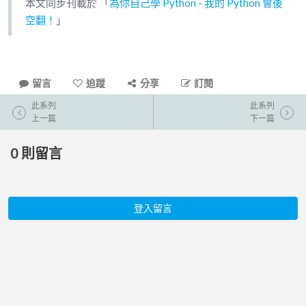
本文同步刊載於 「
為你自己學 Python - 我的 Python 會後
空翻！
」
留言
追蹤
分享
訂閱
此系列
此系列
上一篇
下一篇
0
則留言
登入留言