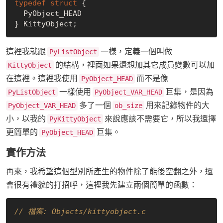
typedef
struct
 {
  PyObject_HEAD

這裡我就跟
一樣，定義一個叫做
PyListObject
的結構，裡面如果還想加其它成員變數可以加
KittyObject
在這裡。這裡我使用
而不是像
PyObject_HEAD
一樣使用
巨集，是因為
PyListObject
PyObject_VAR_HEAD
多了一個
用來記錄物件的大
PyObject_VAR_HEAD
ob_size
小，以我的
來說應該不需要它，所以我還擇
PyKittyObject
更簡單的
巨集。
PyObject_HEAD
實作方法
再來，我希望這個型別所產生的物件除了能後空翻之外，還
會很有禮貌的打招呼，這裡我先建立兩個簡單的函數：
// 檔案: Objects/kittyobject.c