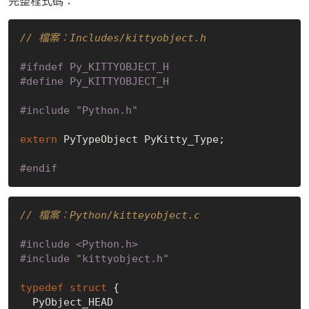
完整程式碼：
// 檔案：Includes/kittyobject.h
#
ifndef
 Py_KITTYOBJECT_H
#
define
 Py_KITTYOBJECT_H
#
include
"Python.h"
extern
 PyTypeObject PyKitty_Type;

#
endif
// 檔案：Python/kitteyobject.c
#
include
<Python.h>
#
include
"kittyobject.h"
typedef
struct
 {
  PyObject_HEAD
