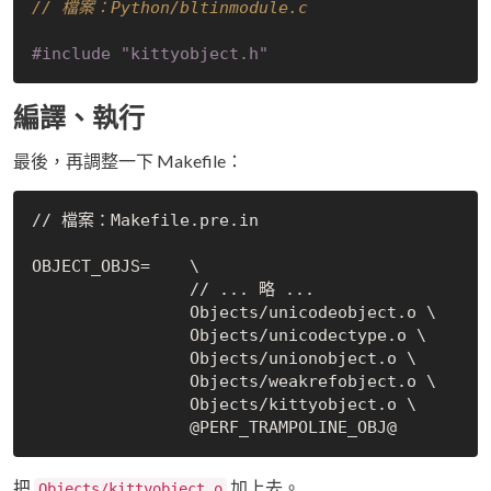
// 檔案：Python/bltinmodule.c
#
include
"kittyobject.h"
編譯、執行
最後，再調整一下 Makefile：
// 檔案：Makefile.pre.in

OBJECT_OBJS=	\

		// ... 略 ...

		Objects/unicodeobject.o \

		Objects/unicodectype.o \

		Objects/unionobject.o \

		Objects/weakrefobject.o \

		Objects/kittyobject.o \

把
加上去。
Objects/kittyobject.o