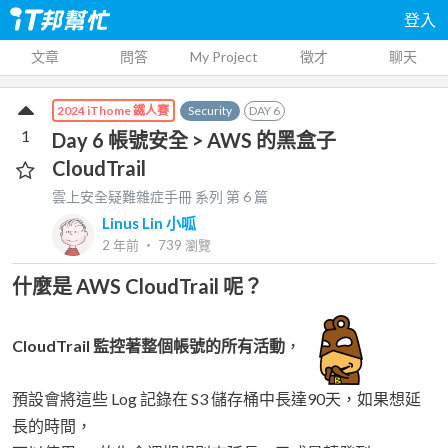
登入
文章
問答
My Project
徵才
聊天
Security
DAY
6
2024 iThome 鐵人賽
1
Day 6 帳號安全 > AWS 的黑盒子
CloudTrail
雲上安全疑難雜症手冊
系列 第
6
篇
Linus Lin 小呱
2 年前
‧
739
瀏覽
什麼是 AWS CloudTrail 呢？
CloudTrail 監控著整個帳號的所有活動
，
預設會將這些 Log 記錄在 S3 儲存桶中長達90天，如果想延
長的時間，