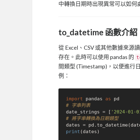
中轉換日期時出現異常可以如何
to_datetime 函數介紹
從 Excel、CSV 或其他數據來源讀
存在。此時可以使用 pandas 的
t
間類型 (Timestamp)，以便
例：
import
 pandas 
as
# 字串列表
date_strings = [
'2024-01-0
# 將字串轉換為日期類型
print