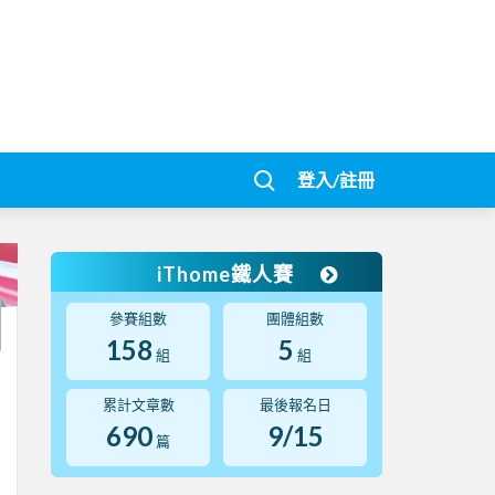
登入/註冊
iThome鐵人賽
參賽組數
團體組數
158
5
組
組
累計文章數
最後報名日
690
9/15
篇