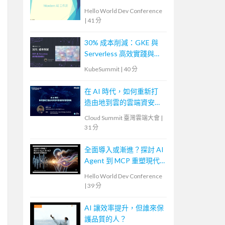
Hello World Dev Conference
|
41 分
30% 成本削減：GKE 與
Serverless 高效實踐與優
化
KubeSummit
|
40 分
在 AI 時代，如何重新打
造由地到雲的雲端資安管
理策略
Cloud Summit 臺灣雲端大會
|
31 分
全面導入或漸進？探討 AI
Agent 到 MCP 重塑現代
軟體設計
Hello World Dev Conference
|
39 分
AI 讓效率提升，但誰來保
護品質的人？