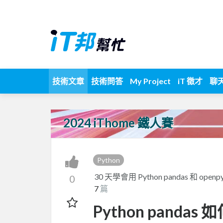
技術文章
技術問答
My Project
iT 徵才
聊
2024 iThome 鐵人賽
Python
30 天學會用 Python pandas 和 open
0
7
篇
Python pan