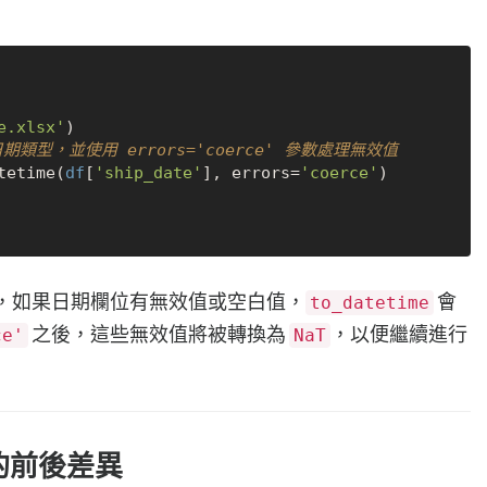
e.xlsx'
為日期類型，並使用 errors='coerce' 參數處理無效值
tetime(
df
[
'ship_date'
], errors=
'coerce'
，如果日期欄位有無效值或空白值，
會
to_datetime
之後，這些無效值將被轉換為
，以便繼續進行
ce'
NaT
e' 的前後差異