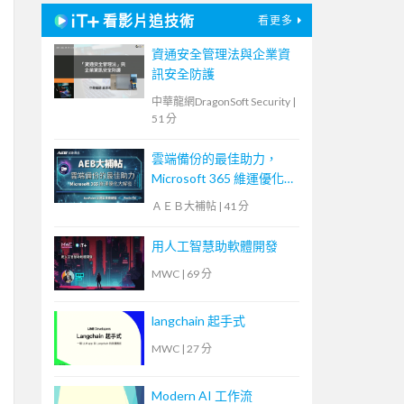
看影片追技術
看更多
資通安全管理法與企業資
訊安全防護
中華龍網DragonSoft Security
|
51 分
雲端備份的最佳助力，
Microsoft 365 維運優化
大解密！【宏碁資訊網路
ＡＥＢ大補帖
|
41 分
學堂】
用人工智慧助軟體開發
MWC
|
69 分
langchain 起手式
MWC
|
27 分
Modern AI 工作流