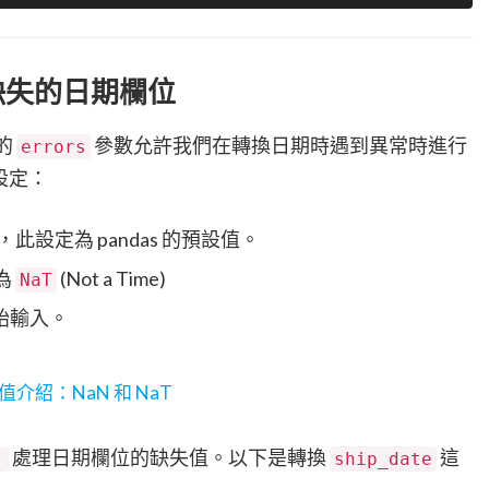
處理缺失的日期欄位
的
參數允許我們在轉換日期時遇到異常時進行
errors
設定：
設定為 pandas 的預設值。
為
(Not a Time)
NaT
始輸入。
缺失值介紹：NaN 和 NaT
處理日期欄位的缺失值。以下是轉換
這
'
ship_date