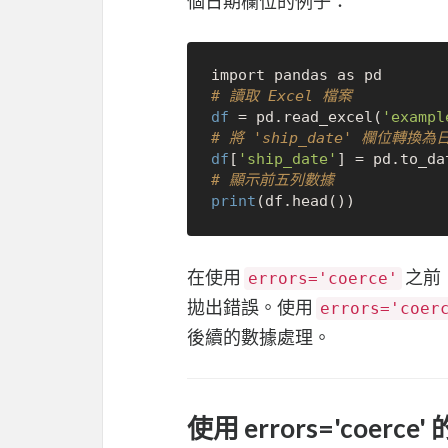
個日期欄位的例子：
# 讀取 Excel 檔案
df
 = pd.read_excel(
'exampl
# 將 'ship_date' 欄位轉換
df
[
'ship_date'
] = pd.to_da
# 顯示前五列數據
print
在使用
之前
errors='coerce'
拋出錯誤。使用
errors='coer
後續的數據處理。
使用 errors='coerc