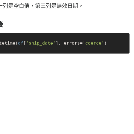
一列是空白值，第三列是無效日期。
後
tetime(
df
[
'ship_date'
], errors=
'coerce'