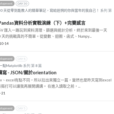
elopment
DAY 30
襲：30 天從零到能教人的精華筆記，寫給迷惘的你與當年的我自己！
系列 第
】Pandas資料分析實戰演練（下）+完賽感言
CSV 匯入一路玩到資料清理、篩選與統計分析，終於來到最後一天
0 天的挑戰真的不簡單。從變數、迴圈、函式、Numpy...
10-14
elopment
DAY 8
Matplotlib
系列 第
8
篇
寫 - JSON/關於orientation
sv、excel有點不同，所以拉出來獨立一篇，當然也是昨天寫到excel
有摳打可以讓我再展開講講。 在進入讀取之前，...
-21
elopment
DAY 5