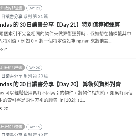
我升級的那些書
DAY 21
30 日讀書分享
系列 第
21
篇
ndas 的 30 日讀書分享【Day 21】特別值算術運算
用兩個索引不完全相同的物件來做算術運算時，假如想在軸標籤其中
別值，例如 0。 將一個特定值設為 np.nan 來將他設...
8-21
我升級的那些書
DAY 20
30 日讀書分享
系列 第
20
篇
ndas 的 30 日讀書分享【Day 20】 算術與資料對齊
ndas 可以輕鬆使用具有不同索引的物件，將物件相加時，如果有兩個
將是兩個索引的聯集: In [182]: s1...
8-20
我升級的那些書
DAY 19
30 日讀書分享
系列 第
19
篇