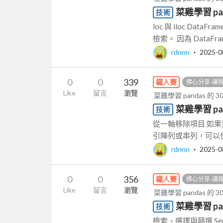
菜雞學習 pan
技術
loc 與 iloc Dat
檢索。 因為 DataFrame
rdnnn
‧
2025-0
0
0
339
鐵人賽
佛心分享-讓
Like
留言
瀏覽
菜雞學習 pandas 的 
菜雞學習 pa
技術
從一軸移除項目 如
引陣列或串列，可以使用 
rdnnn
‧
2025-0
0
0
356
鐵人賽
佛心分享-讓
Like
留言
瀏覽
菜雞學習 pandas 的 
菜雞學習 pa
技術
檢索、選擇與篩選 Seri