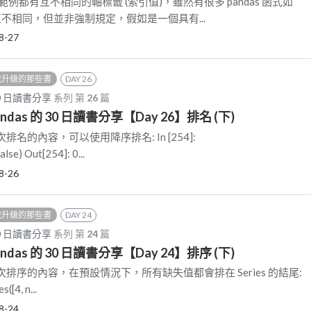
例都有互不相同的軸標籤 (索引值)，雖然有很多 pandas 函式如
標籤互不相同，但並非強制規定，假如是一個具有...
8-27
我升級的那些書
DAY 26
30 日讀書分享
系列 第
26
篇
ndas 的 30 日讀書分享【Day 26】排名 (下)
次排名的內容，可以使用降序排名: In [254]:
lse) Out[254]: 0...
8-26
我升級的那些書
DAY 24
30 日讀書分享
系列 第
24
篇
ndas 的 30 日讀書分享【Day 24】排序 (下)
上次排序的內容，在預設情況下，所有缺失值都會排在 Series 的結尾:
s([4, n...
8-24