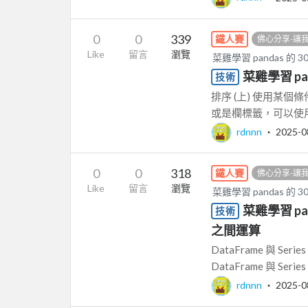
0
0
339
鐵人賽
佛心分享-讓
Like
留言
瀏覽
菜雞學習 pandas 的 
菜雞學習 pa
技術
排序 (上) 使用某
或是欄標籤，可以使用 s
rdnnn
‧
2025-0
0
0
318
鐵人賽
佛心分享-讓
Like
留言
瀏覽
菜雞學習 pandas 的 
菜雞學習 pan
技術
之間運算
DataFrame 與 Se
DataFrame 與 Seri
rdnnn
‧
2025-0