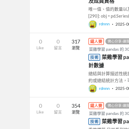
及成員資格
唯一值、值的數量以及成
[290]: obj = pd.Series(
rdnnn
‧
2025-0
0
0
317
鐵人賽
佛心分享-讓
Like
留言
瀏覽
菜雞學習 pandas 的 
菜雞學習 pa
技術
計數據
總結與計算描述性統計
約或總結統計方法，可以從 
rdnnn
‧
2025-0
0
0
354
鐵人賽
佛心分享-讓
Like
留言
瀏覽
菜雞學習 pandas 的 
菜雞學習 pa
技術