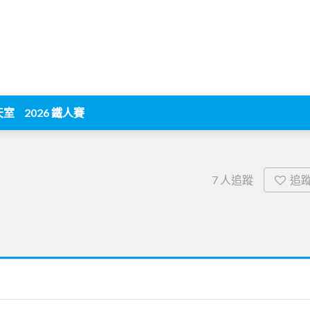
天室
2026 鐵人賽
追
7
人追蹤