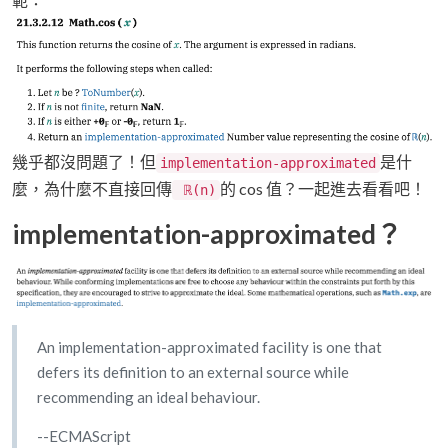
幾乎都沒問題了！但
是什
implementation-approximated
麼，為什麼不直接回傳
的 cos 值？一起進去看看吧！
ℝ(n)
implementation-approximated？
An implementation-approximated facility is one that
defers its definition to an external source while
recommending an ideal behaviour.
--ECMAScript