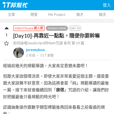
登入
文章
問答
My Project
徵才
聊天
Modern Web
DAY
10
2024 iThome 鐵人賽
1
[Day10]-再靠近一點點，隨便你要幹嘛
如何詠唱JavaScript的Math咒語
系列 第
10
篇
jeremykuo
2 年前
‧
517
瀏覽
經過前幾天的規範導讀，大家肯定意猶未盡吧！
但跟大家說個壞消息，即使大家非常喜愛這個主題，還是要
跟大家說聲不好意思，因為這將會是「純」規範導讀的最後
一篇，接下來就會繼續回到「
寐偲
」咒語的介紹，讓我們好
好把握最後只看規範的時光吧！
認識抽象操作跟數字類型標籤後再回來看看之前看過的規
範：