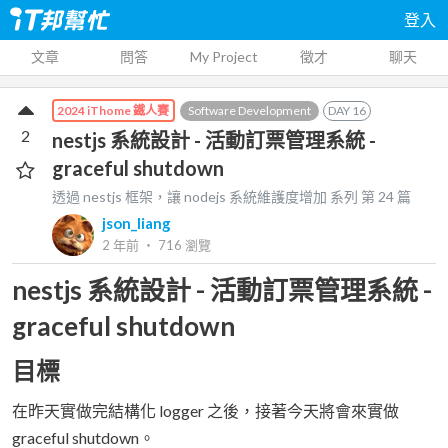
登入
文章
問答
My Project
徵才
聊天
Software Development
DAY
16
2024 iThome 鐵人賽
2
nestjs 系統設計 - 活動訂票管理系統 -
graceful shutdown
透過 nestjs 框架，讓 nodejs 系統維護度增加
系列 第
24
篇
json_liang
2 年前
‧
716
瀏覽
nestjs 系統設計 - 活動訂票管理系統 -
graceful shutdown
目標
在昨天實做完結構化 logger 之後，接著今天將會來實做
graceful shutdown。