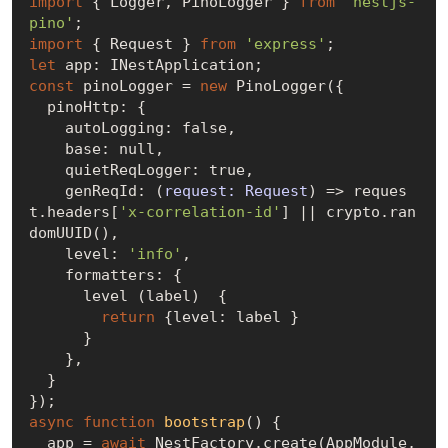
import
 { Logger, PinoLogger } 
from
'nestjs-
pino'
import
 { Request } 
from
'express'
let
const
 pinoLogger = 
new
 PinoLogger({

  pinoHttp: {

    autoLogging: 
false
,

    base: 
null
,

    quietReqLogger: 
true
,

    genReqId: 
(
request: Request
) =>
 reques
t.headers[
'x-correlation-id'
] || crypto.ran
domUUID(),

    level: 
'info'
,

    formatters: {

      level (label)  {

return
 {level: label }

      }

    },

  }

async
function
bootstrap
(
) 
{

  app = 
await
 NestFactory.create(AppModule, 