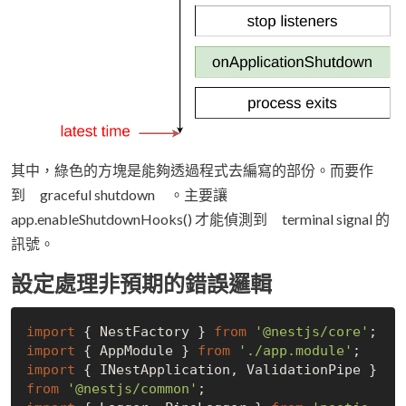
其中，綠色的方塊是能夠透過程式去編寫的部份。而要作
到 graceful shutdown 。主要讓
app.enableShutdownHooks() 才能偵測到 terminal signal 的
訊號。
設定處理非預期的錯誤邏輯
import
 { NestFactory } 
from
'@nestjs/core'
import
 { AppModule } 
from
'./app.module'
import
 { INestApplication, ValidationPipe } 
from
'@nestjs/common'