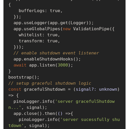
{

    bufferLogs: 
true
,

  });

  app.useLogger(app.get(Logger));

  app.useGlobalPipes(
new
 ValidationPipe({

    whitelist: 
true
,

    transform: 
true
,

  }));

// enable shutdown event listener
  app.enableShutdownHooks();

await
 app.listen(
3000
);

}

// setup graceful shutdown logic
const
 gracefulShutdown = 
(
signal?: unknown
) 
=>
 {

  pinoLogger.info(
'server gracefulShutdow
n...'
, signal);

  app.close().then(
()
 =>
{

    pinoLogger.info(
'server sucessfully shu
tdown'
, signal);
