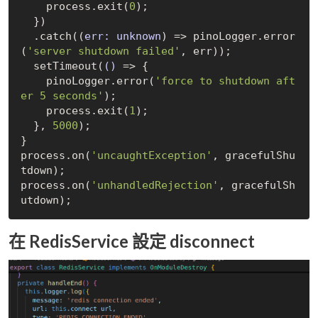
    process.exit(
0
);

  })

  .catch(
(
err: unknown
) =>
 pinoLogger.error
(
'server shutdown failed'
, err));

  setTimeout(
()
 =>
 {

    pinoLogger.error(
'force to shutdown aft
er 5 seconds'
);

    process.exit(
1
);

  }, 
5000
);

}

process.on(
'uncaughtException'
, gracefulShu
tdown);

process.on(
'unhandledRejection'
, gracefulSh
在 RedisService 設定 disconnect