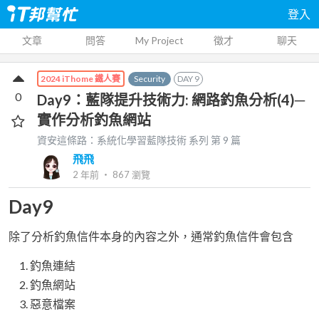
登入
文章
問答
My Project
徵才
聊天
Security
DAY
9
2024 iThome 鐵人賽
0
Day9：藍隊提升技術力: 網路釣魚分析(4)─
實作分析釣魚網站
資安這條路：系統化學習藍隊技術
系列 第
9
篇
飛飛
2 年前
‧
867
瀏覽
Day9
除了分析釣魚信件本身的內容之外，通常釣魚信件會包含
釣魚連結
釣魚網站
惡意檔案