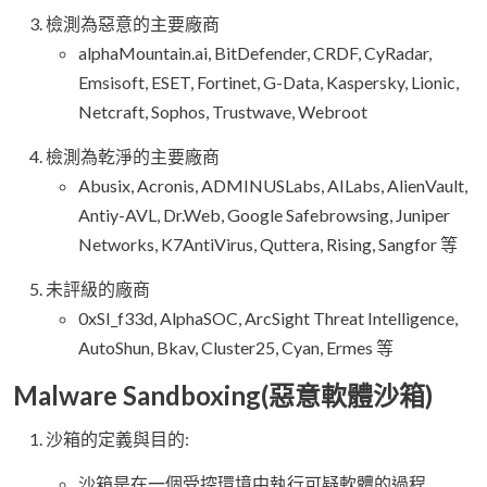
檢測為惡意的主要廠商
alphaMountain.ai, BitDefender, CRDF, CyRadar,
Emsisoft, ESET, Fortinet, G-Data, Kaspersky, Lionic,
Netcraft, Sophos, Trustwave, Webroot
檢測為乾淨的主要廠商
Abusix, Acronis, ADMINUSLabs, AILabs, AlienVault,
Antiy-AVL, Dr.Web, Google Safebrowsing, Juniper
Networks, K7AntiVirus, Quttera, Rising, Sangfor 等
未評級的廠商
0xSI_f33d, AlphaSOC, ArcSight Threat Intelligence,
AutoShun, Bkav, Cluster25, Cyan, Ermes 等
Malware Sandboxing(惡意軟體沙箱)
沙箱的定義與目的:
沙箱是在一個受控環境中執行可疑軟體的過程