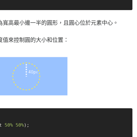
為寬高最小邊一半的圓形，且圓心位於元素中心。
度值來控制圓的大小和位置：
t 
50%
50%
);
