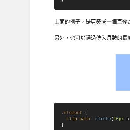
上面的例子，是剪裁成一個直徑
另外，也可以通過傳入具體的長
.element
 {

clip-path
: 
circle
(
40px
 a