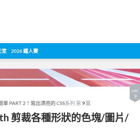
天室
2026 鐵人賽
DAY
9
極度簡單 PART 2！寫出漂亮的 CSS
系列 第
9
篇
ip-path 剪裁各種形狀的色塊/圖片/