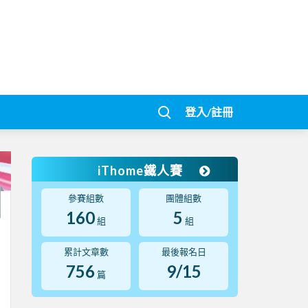
登入/註冊
iThome鐵人賽
參賽組數
團體組數
160
5
組
組
累計文章數
最後報名日
756
9/15
篇