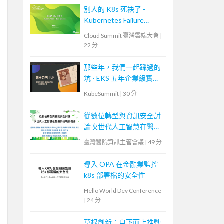
別人的 K8s 死袂了 -
Kubernetes Failure
Stories
Cloud Summit 臺灣雲端大會
|
22 分
那些年，我們一起踩過的
坑 - EKS 五年企業級實戰
分享
KubeSummit
|
30 分
從數位轉型與資訊安全討
論次世代人工智慧在醫療
的挑戰與機會
臺灣醫院資訊主管會議
|
49 分
導入 OPA 在金融業監控
k8s 部署檔的安全性
Hello World Dev Conference
|
24 分
草根創新：自下而上推動