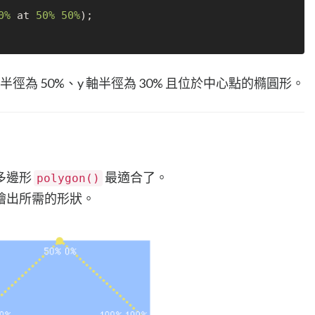
0%
 at 
50%
50%
);

 軸半徑為 50%、y 軸半徑為 30% 且位於中心點的橢圓形。
多邊形
最適合了。
polygon()
繪出所需的形狀。