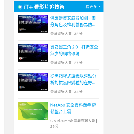
看影片追技術
看更多
供應鏈資安威脅加劇，劃
分角色及權利義務為防禦
致勝關鍵
臺灣資安大會
|
32 分
資安鐵三角 2.0—打造安全
無虞的網路環境
臺灣資安大會
|
27 分
從黑箱程式語義以污點分
析對抗無限變種的在野勒
索攻擊
臺灣資安大會
|
34 分
NetApp 安全資料堡壘 輕
鬆整合上雲
Cloud Summit 臺灣雲端大會
|
29 分