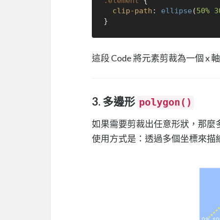
.element
 {

clip-path
: 
ellipse
(
50%
3
這段 Code 將元素剪裁為一個 x
3. 多邊形
polygon()
如果需要剪裁出任意形狀，那麼
使用方式是：透過多個坐標來描