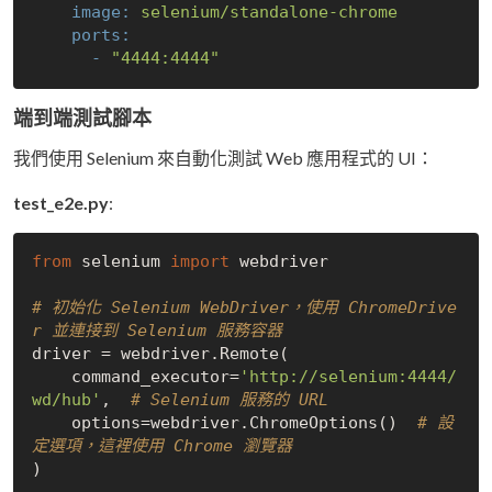
image:
selenium/standalone-chrome
ports:
-
"4444:4444"
端到端測試腳本
我們使用 Selenium 來自動化測試 Web 應用程式的 UI：
test_e2e.py
:
from
 selenium 
import
 webdriver

# 初始化 Selenium WebDriver，使用 ChromeDrive
r 並連接到 Selenium 服務容器
driver = webdriver.Remote(

    command_executor=
'http://selenium:4444/
wd/hub'
,  
# Selenium 服務的 URL
    options=webdriver.ChromeOptions()  
# 設
定選項，這裡使用 Chrome 瀏覽器
)
