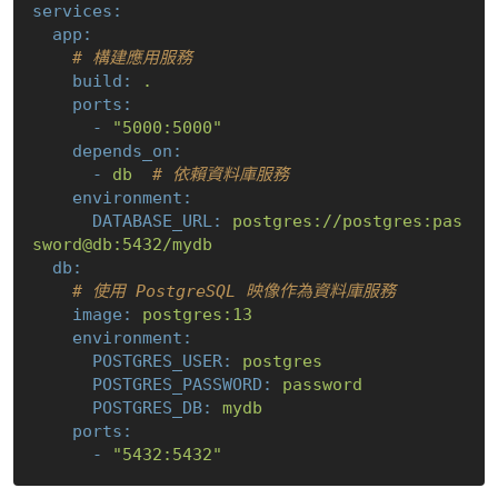
services:
app:
# 構建應用服務
build:
.
ports:
-
"5000:5000"
depends_on:
-
db
# 依賴資料庫服務
environment:
DATABASE_URL:
postgres://postgres:pas
sword@db:5432/mydb
db:
# 使用 PostgreSQL 映像作為資料庫服務
image:
postgres:13
environment:
POSTGRES_USER:
postgres
POSTGRES_PASSWORD:
password
POSTGRES_DB:
mydb
ports:
-
"5432:5432"