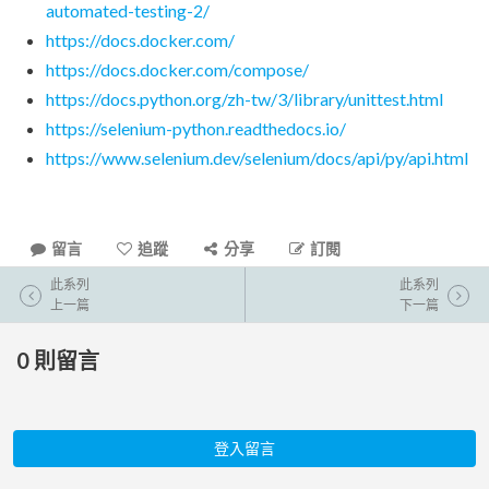
automated-testing-2/
https://docs.docker.com/
https://docs.docker.com/compose/
https://docs.python.org/zh-tw/3/library/unittest.html
https://selenium-python.readthedocs.io/
https://www.selenium.dev/selenium/docs/api/py/api.html
留言
追蹤
分享
訂閱
此系列
此系列
上一篇
下一篇
0
則留言
登入留言