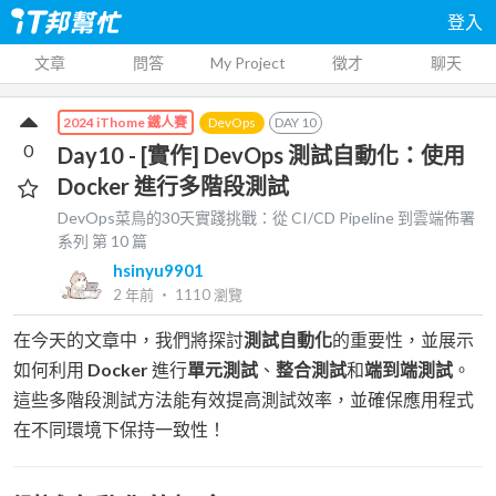
登入
文章
問答
My Project
徵才
聊天
DevOps
DAY
10
2024 iThome 鐵人賽
0
Day10 - [實作] DevOps 測試自動化：使用
Docker 進行多階段測試
DevOps菜鳥的30天實踐挑戰：從 CI/CD Pipeline 到雲端佈署
系列 第
10
篇
hsinyu9901
2 年前
‧
1110
瀏覽
在今天的文章中，我們將探討
測試自動化
的重要性，並展示
如何利用
Docker
進行
單元測試
、
整合測試
和
端到端測試
。
這些多階段測試方法能有效提高測試效率，並確保應用程式
在不同環境下保持一致性！