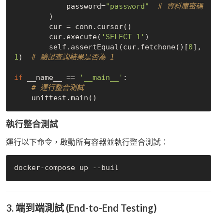
            password=
"password"
# 資料庫密碼
        )

        cur = conn.cursor()

        cur.execute(
'SELECT 1'
)

        self.assertEqual(cur.fetchone()[
0
], 
1
)  
# 驗證查詢結果是否為 1
if
 __name__ == 
'__main__'
:

# 運行整合測試
執行整合測試
運行以下命令，啟動所有容器並執行整合測試：
3. 端到端測試 (End-to-End Testing)