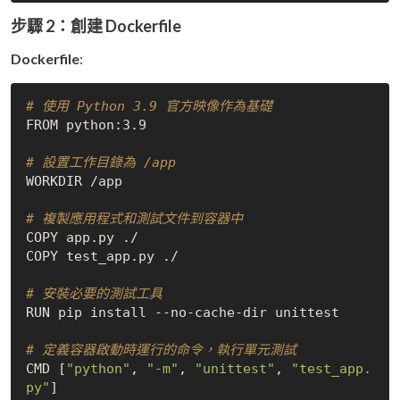
步驟 2：創建 Dockerfile
Dockerfile
:
# 使用 Python 3.9 官方映像作為基礎
FROM python:3.9

# 設置工作目錄為 /app
WORKDIR /app

# 複製應用程式和測試文件到容器中
COPY app.py ./

COPY test_app.py ./

# 安裝必要的測試工具
RUN pip install --no-cache-dir unittest

# 定義容器啟動時運行的命令，執行單元測試
CMD [
"python"
, 
"-m"
, 
"unittest"
, 
"test_app.
py"