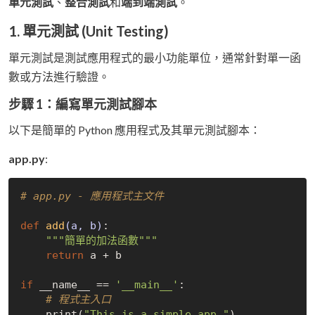
單元測試
、
整合測試
和
端到端測試
。
1. 單元測試 (Unit Testing)
單元測試是測試應用程式的最小功能單位，通常針對單一函
數或方法進行驗證。
步驟 1：編寫單元測試腳本
以下是簡單的 Python 應用程式及其單元測試腳本：
app.py
:
# app.py - 應用程式主文件
def
add
(a, b)
:
"""簡單的加法函數"""
return
 a + b

if
 __name__ == 
'__main__'
:

# 程式主入口
    print(
"This is a simple app."