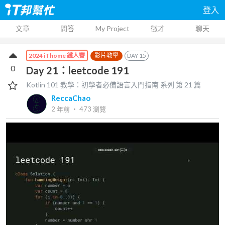
登入
文章
問答
My Project
徵才
聊天
影片教學
DAY
15
2024 iThome 鐵人賽
0
Day 21：leetcode 191
Kotlin 101 教學：初學者必備語言入門指南
系列 第
21
篇
ReccaChao
2 年前
‧
473
瀏覽