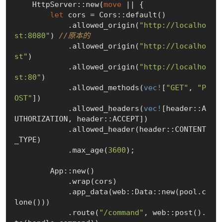
    HttpServer::new(
move
 || {

let
 cors = Cors::default()

            .allowed_origin(
"http://localho
st:8080"
) 
//原本的
            .allowed_origin(
"http://localho
st"
)

            .allowed_origin(
"http://localho
st:80"
)

            .allowed_methods(
vec!
[
"GET"
, 
"P
OST"
])

            .allowed_headers(
vec!
[header::A
UTHORIZATION, header::ACCEPT])

            .allowed_header(header::CONTENT
_TYPE)

            .max_age(
3600
);

        App::new()

            .wrap(cors)

            .app_data(web::Data::new(pool.c
lone()))

            .route(
"/command"
, web::post().