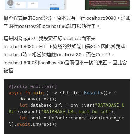
檢查程式碼的Cors部分，原本只有一行localhost:8080，追加
了兩行localhost和localhost:80就可以執行了。
這是因為nginx中我設定連線localhost而不是
localhost:8080，HTTP協議的默認端口是80。因此當我連
localhost時，相當於連線localhost:80，而在Cors中，
localhost:8080和localhost:80是兩個不一樣的東西，因此會
被擋。
#[actix_web::main]
async
fn
main
() -> std::io::
Result
<()> {

    dotenv().ok();

let
 database_url = env::var(
"DATABASE_U
RL"
).expect(
"DATABASE_URL must be set"
);

let
 pool = PgPool::connect(&database_ur
l).
await
.unwrap();
