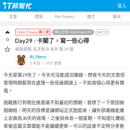
登入
文章
問答
My Project
徵才
聊天
佛心分享-SideProject30
DAY
29
2024 iThome 鐵人賽
0
Day29 - 卡關了，寫一些心得
網頁遊戲_名字對決
系列 第
29
篇
AI_Hero
2 年前
‧
605
瀏覽
今天是第29天了，今天也沒能成功連線，想寫今天的文章但
發現時間都用在處理一些低級錯誤上，不如寫個心得更有價
值。
挑戰進行到現在進度遠不如最初的預期，我想了一下原因做
個總結，明天的目標是讓網站正式跑起來，讓外部連線能連
上去做為30天的收尾，之後就休息一個星期，不知道比賽結
束後這篇文章還能不能繼續更新，可以的話會不定時分享進