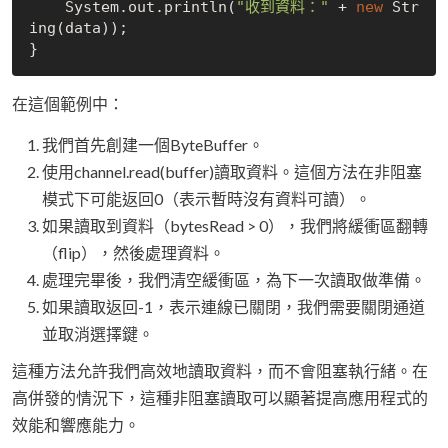
    System.out.println(
"收到資料："
 + 
new
 Str
ing(data));

在這個範例中：
我們首先創建一個ByteBuffer。
使用channel.read(buffer)讀取資料。這個方法在非阻塞
模式下可能返回0（表示暫時沒有資料可讀）。
如果讀取到資料（bytesRead > 0），我們將緩衝區翻轉
（flip），然後處理資料。
處理完畢後，我們清空緩衝區，為下一次讀取做準備。
如果讀取返回-1，表示連線已關閉，我們需要關閉通道
並取消選擇鍵。
這種方法允許我們高效地讀取資料，而不會阻塞執行緒。在
高併發的情況下，這種非阻塞讀取可以顯著提高應用程式的
效能和響應能力。