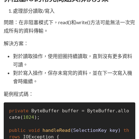
處理部分讀取/寫入
問題：在非阻塞模式下，read()和write()方法可能無法一次完
成所有的資料傳輸。
解決方案：
對於讀取操作，使用迴圈持續讀取，直到沒有更多資料
可讀。
對於寫入操作，保存未寫完的資料，並在下一次寫入機
會時繼續。
範例程式碼：
private
 ByteBuffer buffer = ByteBuffer.allo
cate(
1024
);

public
void
handleRead
(SelectionKey key)
th
rows
 IOException 
{
