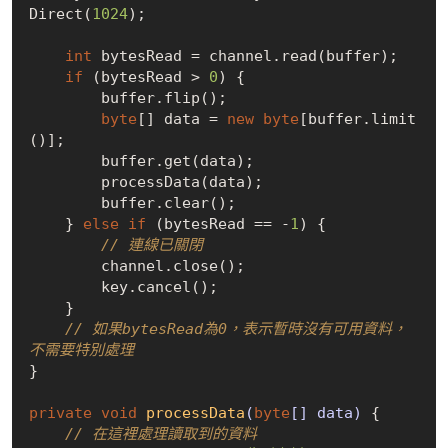
Direct(
1024
);

int
 bytesRead = channel.read(buffer);

if
 (bytesRead > 
0
) {

        buffer.flip();

byte
[] data = 
new
byte
[buffer.limit
()];

        buffer.get(data);

        processData(data);

        buffer.clear();

    } 
else
if
 (bytesRead == -
1
) {

// 連線已關閉
        channel.close();

        key.cancel();

    }

// 如果bytesRead為0，表示暫時沒有可用資料，
不需要特別處理
}

private
void
processData
(
byte
[] data)
{

// 在這裡處理讀取到的資料