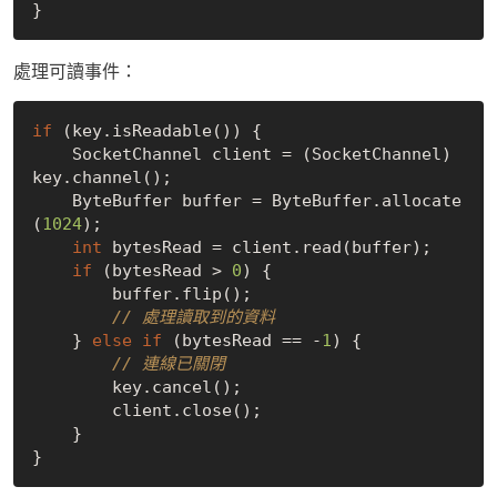
處理可讀事件：
if
 (key.isReadable()) {

    SocketChannel client = (SocketChannel) 
key.channel();

    ByteBuffer buffer = ByteBuffer.allocate
(
1024
);

int
 bytesRead = client.read(buffer);

if
 (bytesRead > 
0
) {

        buffer.flip();

// 處理讀取到的資料
    } 
else
if
 (bytesRead == -
1
) {

// 連線已關閉
        key.cancel();

        client.close();

    }
