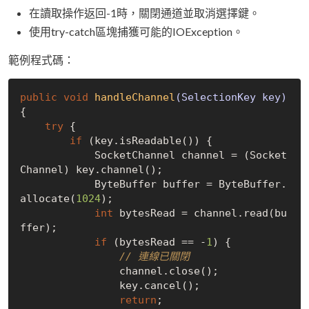
在讀取操作返回-1時，關閉通道並取消選擇鍵。
使用try-catch區塊捕獲可能的IOException。
範例程式碼：
public
void
handleChannel
(SelectionKey key)
{

try
 {

if
 (key.isReadable()) {

            SocketChannel channel = (Socket
Channel) key.channel();

            ByteBuffer buffer = ByteBuffer.
allocate(
1024
);

int
 bytesRead = channel.read(bu
ffer);

if
 (bytesRead == -
1
) {

// 連線已關閉
                channel.close();

                key.cancel();

return
;
