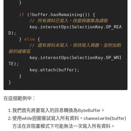
    }

if
 (!buffer.hasRemaining()) {

// 所有資料已寫入，改變興趣集為讀取
        key.interestOps(SelectionKey.OP_REA
D);

    } 
else
 {

// 還有資料未寫入，保持寫入興趣，並附加剩
餘的緩衝區
        key.interestOps(SelectionKey.OP_WRI
TE);

        key.attach(buffer);

    }

在這個範例中：
我們首先將要寫入的訊息轉換為ByteBuffer。
使用while迴圈嘗試寫入所有資料。channel.write(buffer)
方法在非阻塞模式下可能無法一次寫入所有資料。