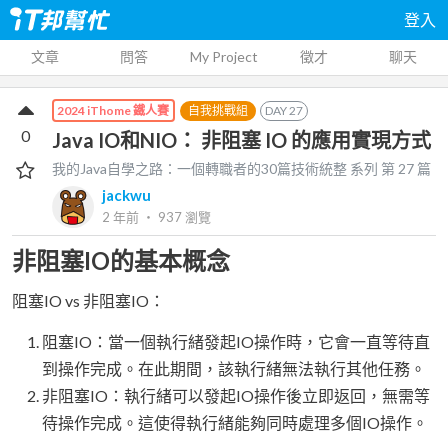
登入
文章
問答
My Project
徵才
聊天
自我挑戰組
DAY
27
2024 iThome 鐵人賽
0
Java IO和NIO： 非阻塞 IO 的應用實現方式
我的Java自學之路：一個轉職者的30篇技術統整
系列 第
27
篇
jackwu
2 年前
‧
937
瀏覽
非阻塞IO的基本概念
阻塞IO vs 非阻塞IO：
阻塞IO：當一個執行緒發起IO操作時，它會一直等待直
到操作完成。在此期間，該執行緒無法執行其他任務。
非阻塞IO：執行緒可以發起IO操作後立即返回，無需等
待操作完成。這使得執行緒能夠同時處理多個IO操作。