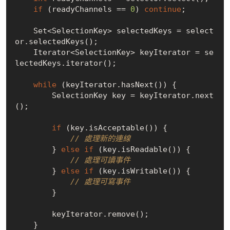
if
 (readyChannels == 
0
) 
continue
;

    Set<SelectionKey> selectedKeys = select
or.selectedKeys();

    Iterator<SelectionKey> keyIterator = se
lectedKeys.iterator();

while
 (keyIterator.hasNext()) {

        SelectionKey key = keyIterator.next
();

if
 (key.isAcceptable()) {

// 處理新的連線
        } 
else
if
 (key.isReadable()) {

// 處理可讀事件
        } 
else
if
 (key.isWritable()) {

// 處理可寫事件
        }

        keyIterator.remove();

    }
