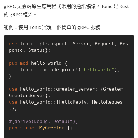
gRPC 是雲端原生應用程式常用的通訊協議。Tonic 是 Rust
的 gRPC 框架。
範例：使用 Tonic 實現一個簡單的 gRPC 服務
use
 tonic::{transport::Server, Request, Res
ponse, Status};

pub
mod
 hello_world {

    tonic::include_proto!(
"helloworld"
);

}

use
 hello_world::greeter_server::{Greeter, 
use
 hello_world::{HelloReply, HelloReques
t};

#[derive(Debug, Default)]
pub
struct
MyGreeter
 {}
