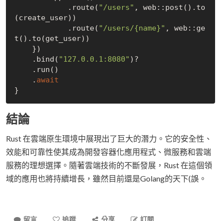
            .route(
"/users"
, web::post().to
(create_user))

            .route(
"/users/{name}"
, web::ge
t().to(get_user))

    })

    .bind(
"127.0.0.1:8080"
)?

    .run()

    .
await
結論
Rust 在雲端原生環境中展現出了巨大的潛力。它的安全性、
效能和可靠性使其成為開發容器化應用程式、微服務和雲端
服務的理想選擇。隨著雲端技術的不斷發展，Rust 在這個領
域的應用也將持續增長，雖然目前還是Golang的天下(誤。
留言
追蹤
分享
訂閱