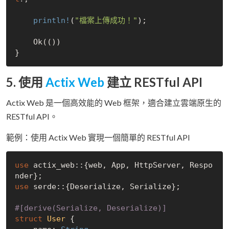
println!
(
"檔案上傳成功！"
);

Ok
(())

5. 使用
Actix Web
建立 RESTful API
Actix Web 是一個高效能的 Web 框架，適合建立雲端原生的
RESTful API。
範例：使用 Actix Web 實現一個簡單的 RESTful API
use
 actix_web::{web, App, HttpServer, Respo
use
 serde::{Deserialize, Serialize};

#[derive(Serialize, Deserialize)]
struct
User
 {
