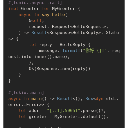
#[tonic::async_trait]
impl
 Greeter 
for
 MyGreeter {

async
fn
say_hello
(

        &
self
,

        request: Request<HelloRequest>,

    ) -> 
Result
<Response<HelloReply>, Statu
s> {

let
 reply = HelloReply {

            message: 
format!
(
"你好 {}!"
, req
uest.into_inner().name),

        };

Ok
(Response::new(reply))

    }

}

#[tokio::main]
async
fn
main
() -> 
Result
<(), 
Box
<
dyn
 std::
error::Error>> {

let
 addr = 
"[::1]:50051"
.parse()?;

let
 greeter = MyGreeter::default();
