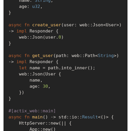
    name: 
String
,

    age: 
u32
,

}

async
fn
create_user
(user: web::Json<User>) 
-> 
impl
 Responder {

    web::Json(user.
0
)

}

async
fn
get_user
(path: web::Path<
String
>) 
-> 
impl
 Responder {

let
 name = path.into_inner();

    web::Json(User {

        name,

        age: 
30
,

    })

}

#[actix_web::main]
async
fn
main
() -> std::io::
Result
<()> {

    HttpServer::new(|| {

        App::new()
