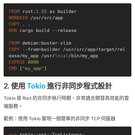
FROM
 rust:
1.55
WORKDIR
 /usr/src/app
COPY
 . .
RUN
 cargo build --release
FROM
COPY
 --from=builder /usr/src/app/target/rel
ease/my_app /usr/
local
/bin/my_app
EXPOSE
8080
CMD
 [
"my_app"
]
2. 使用
Tokio
進行非同步程式設計
Tokio 是 Rust 的非同步執行時期，非常適合開發高效能的雲
端服務。
範例：使用 Tokio 實現一個簡單的非同步 TCP 伺服器
use