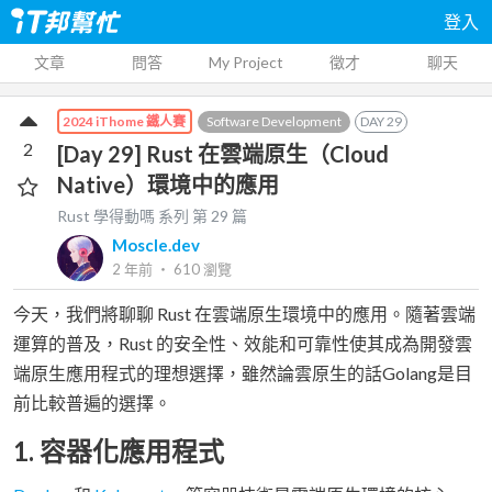
登入
文章
問答
My Project
徵才
聊天
Software Development
DAY
29
2024 iThome 鐵人賽
2
[Day 29] Rust 在雲端原生（Cloud
Native）環境中的應用
Rust 學得動嗎
系列 第
29
篇
Moscle.dev
2 年前
‧
610
瀏覽
今天，我們將聊聊 Rust 在雲端原生環境中的應用。隨著雲端
運算的普及，Rust 的安全性、效能和可靠性使其成為開發雲
端原生應用程式的理想選擇，雖然論雲原生的話Golang是目
前比較普遍的選擇。
1. 容器化應用程式