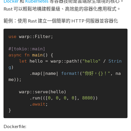
Docker
和
Kubernetes
等容器技術是雲端原生環境的核心。
Rust 可以輕鬆地構建輕量級、高效能的容器化應用程式。
範例：使用 Rust 建立一個簡單的 HTTP 伺服器並容器化
use
 warp::Filter;

#[tokio::main]
async
fn
main
() {

let
 hello = warp::path!(
"hello"
 / 
Strin
g
)

        .map(|name| 
format!
(
"你好，{}！"
, na
me));

    warp::serve(hello)

        .run(([
0
, 
0
, 
0
, 
0
], 
8080
))

        .
await
;

Dockerfile: