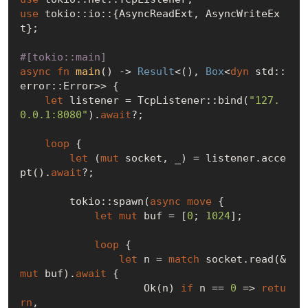
use
 tokio::io::{AsyncReadExt, AsyncWriteEx
t};

#[tokio::main]
async
fn
main
() -> 
Result
<(), 
Box
<
dyn
 std::
error::Error>> {

let
 listener = TcpListener::bind(
"127.
0.0.1:8080"
).
await
?;

loop
 {

let
 (
mut
 socket, _) = listener.acce
pt().
await
?;

        tokio::spawn(
async
move
 {

let
mut
 buf = [
0
; 
1024
];

loop
 {

let
 n = 
match
 socket.read(&
mut
 buf).
await
 {

Ok
(n) 
if
 n == 
0
 => 
retu
rn
,
