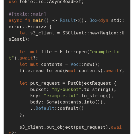
use
 tokio::io::AsyncReadExt;

#[tokio::main]
async
fn
main
() -> 
Result
<(), 
Box
<
dyn
 std::
error::Error>> {

let
 s3_client = S3Client::new(Region::U
sEast1);

let
mut
 file = File::open(
"example.tx
t"
).
await
?;

let
mut
 contents = 
Vec
::new();

    file.read_to_end(&
mut
 contents).
await
?;

let
 put_request = PutObjectRequest {

        bucket: 
"my-bucket"
.to_string(),

        key: 
"example.txt"
.to_string(),

        body: 
Some
(contents.into()),

        ..
Default
::default()

    };

    s3_client.put_object(put_request).
awai
t
?;
