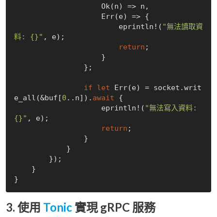
Ok
(n) => n,

Err
(e) => {

                        eprintln!(
"無法讀取資
料: {}"
, e);

return
;

                    }

                };

if
let
Err
(e) = socket.writ
e_all(&buf[
0
..n]).
await
 {

                    eprintln!(
"無法寫入資料: 
{}"
, e);

return
;

                }

            }

        });

    }

3. 使用
Tonic
實現 gRPC 服務