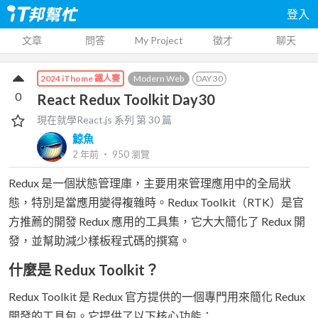
登入
文章
問答
My Project
徵才
聊天
Modern Web
DAY
30
2024 iThome 鐵人賽
0
React Redux Toolkit Day30
現在就學React.js
系列 第
30
篇
鯨魚
2 年前
‧
950
瀏覽
Redux 是一個狀態管理庫，主要用來管理應用中的全局狀
態，特別是當應用變得複雜時。Redux Toolkit（RTK）是官
方推薦的開發 Redux 應用的工具集，它大大簡化了 Redux 開
發，並幫助減少樣板程式碼的撰寫。
什麼是 Redux Toolkit？
Redux Toolkit 是 Redux 官方提供的一個專門用來簡化 Redux
開發的工具包。它提供了以下核心功能：