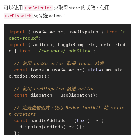
可以使用
來取得 store 的狀態，使用
useSelector
來發送 action：
useDispatch
import
 { useSelector, useDispatch } 
from
"r
eact-redux"
import
 { addTodo, toggleComplete, deleteTod
o } 
from
"./reducers/todoSlice"
;

// 使用 useSelector 取得 todos 狀態
const
 todos = useSelector(
(
state
) =>
 stat
e.todos.todos);

// 使用 useDispatch 發送 action
const
 dispatch = useDispatch();

// 定義處理函式，使用 Redux Toolkit 的 actio
n creators
const
 handleAddTodo = 
(
text
) =>
 {

    dispatch(addTodo(text));

  };
