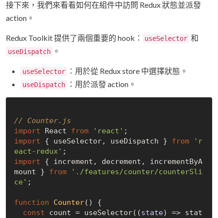
接下來，我們來看看如何在組件中訪問 Redux 狀態並派發
action。
Redux Toolkit 提供了兩個重要的 hook：
和
useSelector
。
useDispatch
：用於從 Redux store 中選擇狀態。
useSelector
：用於派發 action。
useDispatch
// Counter.js
import
 React 
from
'react'
import
 { useSelector, useDispatch } 
from
'r
eact-redux'
import
 { increment, decrement, incrementByA
mount } 
from
'./features/counter/counterSli
ce'
;

function
Counter
(
) 
{

const
 count = useSelector(
(
state
) =>
 stat