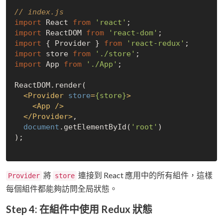
// index.js
import
 React 
from
'react'
import
 ReactDOM 
from
'react-dom'
import
 { Provider } 
from
'react-redux'
import
 store 
from
'./store'
import
 App 
from
'./App'
;

ReactDOM.render(

<
Provider
store
=
{store}
>
<
App
 />
</
Provider
>
,

document
.getElementById(
'root'
)

);

將
連接到 React 應用中的所有組件，這樣
Provider
store
每個組件都能夠訪問全局狀態。
Step 4: 在組件中使用 Redux 狀態