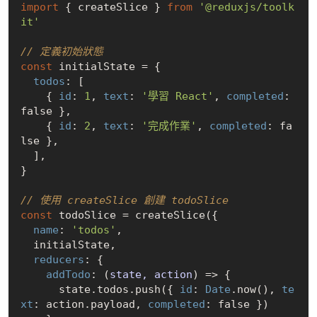
import
 { createSlice } 
from
'@reduxjs/toolk
it'
// 定義初始狀態
const
 initialState = {

todos
: [

    { 
id
: 
1
, 
text
: 
'學習 React'
, 
completed
: 
false
 },

    { 
id
: 
2
, 
text
: 
'完成作業'
, 
completed
: 
fa
lse
 },

  ],

}

// 使用 createSlice 創建 todoSlice
const
 todoSlice = createSlice({

name
: 
'todos'
,

  initialState,

reducers
: {

addTodo
: 
(
state, action
) =>
 {

      state.todos.push({ 
id
: 
Date
.now(), 
te
xt
: action.payload, 
completed
: 
false
 })
