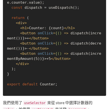
e.counter.value);

const
 dispatch = useDispatch();

return
 (

<
div
>
<
h1
>
Counter: {count}
</
h1
>
<
button
onClick
=
{()
 =>
 dispatch(incre
ment())}>+
</
button
>
<
button
onClick
=
{()
 =>
 dispatch(decre
ment())}>-
</
button
>
<
button
onClick
=
{()
 =>
 dispatch(incre
mentByAmount(5))}>+5
</
button
>
</
div
>
  );

}

export
default
 Counter;

我們使用了
來從 store 中選擇計數器的
useSelector