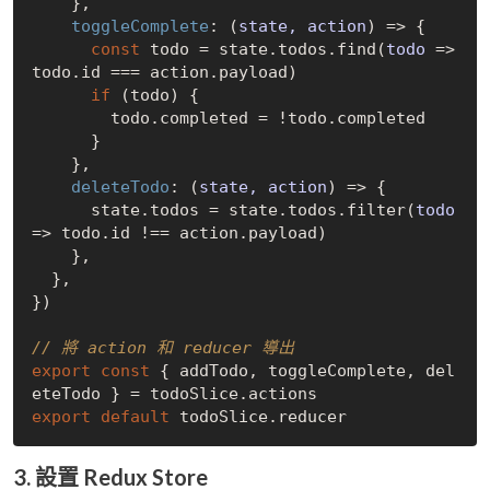
    },

toggleComplete
: 
(
state, action
) =>
 {

const
 todo = state.todos.find(
todo
 =>
todo.id === action.payload)

if
 (todo) {

        todo.completed = !todo.completed

      }

    },

deleteTodo
: 
(
state, action
) =>
 {

      state.todos = state.todos.filter(
todo
=>
 todo.id !== action.payload)

    },

  },

})

// 將 action 和 reducer 導出
export
const
 { addTodo, toggleComplete, del
export
default
3. 設置 Redux Store