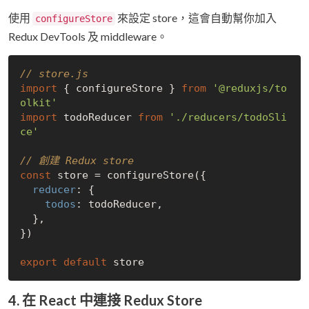
使用
來設定 store，這會自動幫你加入
configureStore
Redux DevTools 及 middleware。
// store.js
import
 { configureStore } 
from
'@reduxjs/to
olkit'
import
 todoReducer 
from
'./reducers/todoSli
ce'
// 創建 Redux store
const
 store = configureStore({

reducer
: {

todos
: todoReducer,

  },

})

export
default
4. 在 React 中連接 Redux Store