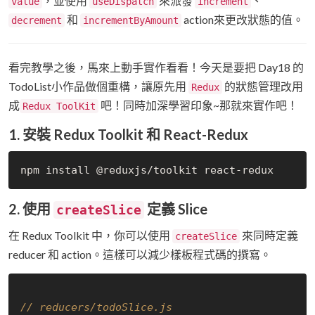
，並使用
來派發
、
value
useDispatch
increment
和
action來更改狀態的值。
decrement
incrementByAmount
看完教學之後，馬來上動手實作看看！今天是要把 Day18 的
TodoList小作品做個重構，讓原先用
的狀態管理改用
Redux
成
吧！同時加深學習印象~那就來實作吧！
Redux ToolKit
1. 安裝 Redux Toolkit 和 React-Redux
2. 使用
定義 Slice
createSlice
在 Redux Toolkit 中，你可以使用
來同時定義
createSlice
reducer 和 action。這樣可以減少樣板程式碼的撰寫。
// reducers/todoSlice.js