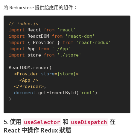
將 Redux store 提供給應用的組件：
// index.js
import
 React 
from
'react'
import
 ReactDOM 
from
'react-dom'
import
 { Provider } 
from
'react-redux'
import
 App 
from
'./App'
import
 store 
from
'./store'
ReactDOM.render(

<
Provider
store
=
{store}
>
<
App
 />
</
Provider
>
,

document
.getElementById(
'root'
)

)

5. 使用
和
在
useSelector
useDispatch
React 中操作 Redux 狀態