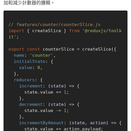
加和減少計數器的邏輯。
// features/counter/counterSlice.js
import
 { createSlice } 
from
'@reduxjs/toolk
it'
;

export
const
 counterSlice = createSlice({

name
: 
'counter'
,

initialState
: {

value
: 
0
,

  },

reducers
: {

increment
: 
(
state
) =>
 {

      state.value += 
1
;

    },

decrement
: 
(
state
) =>
 {

      state.value -= 
1
;

    },

incrementByAmount
: 
(
state, action
) =>
 {

      state.value += action.payload;
