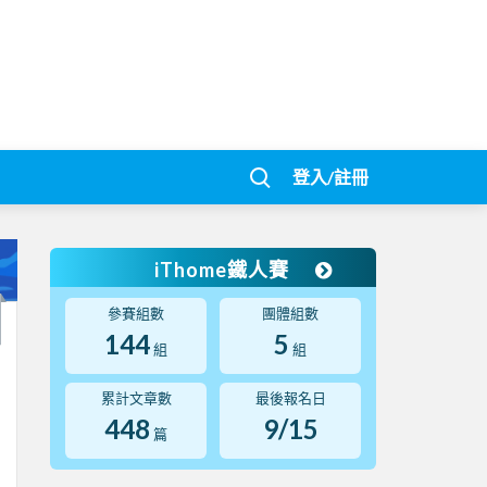
登入/註冊
iThome鐵人賽
參賽組數
團體組數
144
5
組
組
累計文章數
最後報名日
448
9/15
篇