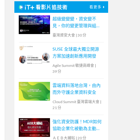
看影片追技術
看更多
超級變變變，資安變不
見，你的變更管理與組態
管理去哪裡？
臺灣資安大會
|
30 分
SUSE 全球最大獨立開源
方案加速創新應用開發
Agile Summit 敏捷高峰會
|
39 分
雲端資料落地台灣，由內
而外守護企業資料安全
Cloud Summit 臺灣雲端大會
|
21 分
強化資安防護！MDR如何
協助企業化被動為主動？
【宏碁資訊網路學堂】
ＡＥＢ大補帖
|
20 分