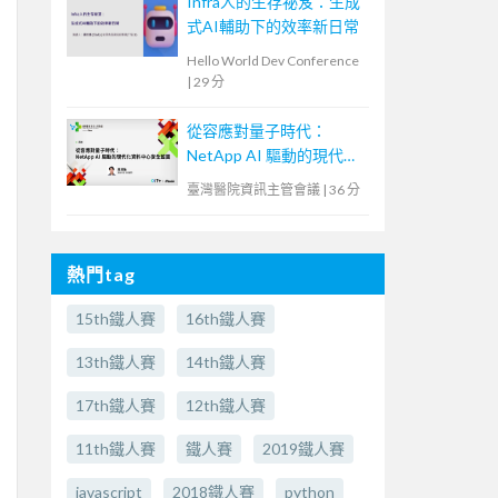
Infra人的生存祕笈：生成
式AI輔助下的效率新日常
Hello World Dev Conference
|
29 分
從容應對量子時代：
NetApp AI 驅動的現代化
資料中心安全藍圖
臺灣醫院資訊主管會議
|
36 分
熱門tag
15th鐵人賽
16th鐵人賽
13th鐵人賽
14th鐵人賽
17th鐵人賽
12th鐵人賽
11th鐵人賽
鐵人賽
2019鐵人賽
javascript
2018鐵人賽
python