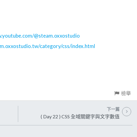
w.youtube.com/@steam.oxxostudio
am.oxxostudio.tw/category/css/index.html
檢舉
下一篇
( Day 22 ) CSS 全域關鍵字與文字數值