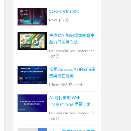
Stacking Insight
MWC
|
57 分
生成式AI如何重塑開發生
產力的關鍵心法
Hello World Dev Conference
|
57 分
探索 Agentic AI 的前沿趨
勢與潛在挑戰
iThome鐵人賽
|
28 分
AI 時代重塑 Web
Programming 學習：來自
教育現場的洞察與啟示
Hello World Dev Conference
|
28 分