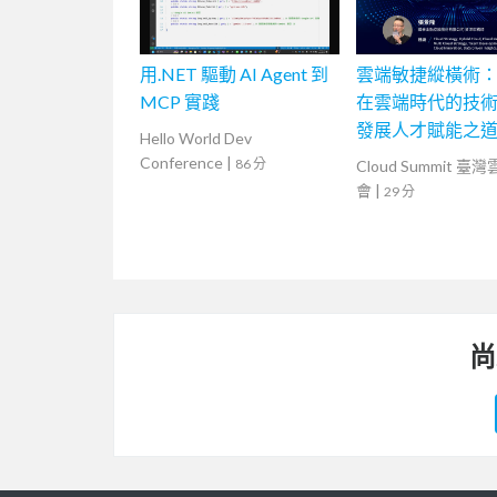
用.NET 驅動 AI Agent 到
雲端敏捷縱橫術：
MCP 實踐
在雲端時代的技
發展人才賦能之
Hello World Dev
Conference
|
86 分
Cloud Summit 臺
會
|
29 分
尚