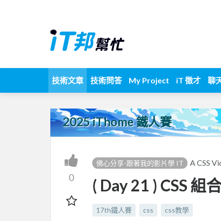
技術文章
技術問答
My Project
iT 徵才
聊
2025 iThome 鐵人賽
A CSS Vi
佛心分享-跟著我的影片學 IT
0
( Day 21 ) CSS
17th鐵人賽
css
css教學