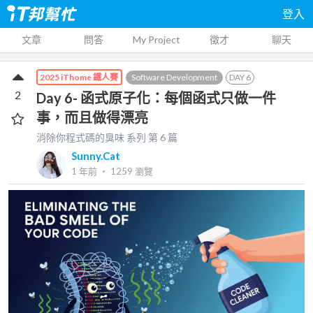
登入
文章
問答
My Project
徵才
聊天
Software Development
DAY
6
2025 iThome 鐵人賽
2
Day 6- 函式原子化：每個函式只做一件
事，而且做得漂亮
消除你程式碼的臭味
系列 第
6
篇
Sunny.Cat
1 年前
‧
1259
瀏覽