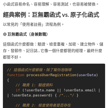
小函式容易命名、容易理解、容易測試，也容易被替換。
經典案例：巨無霸函式 vs. 原子化函式
以常見的「使用者註冊」流程為例。
🔴
巨無霸函式（身兼數職）
這個函式什麼都做：驗證、檢查重複、加密、建立物件、儲
存、發郵件、記日誌... 它像一個什麼都管的經理，最終什麼
都管不好。
// 這個函式什麼都做，除了幫你泡咖啡
function
processUserRegistration
(
userData
) 
{

// 職責 1: 驗證資料
if
 (!userData.name || !userData.email |
| !userData.password) { 
/*...*/
 }

// 職責 2: 檢查使用者是否存在