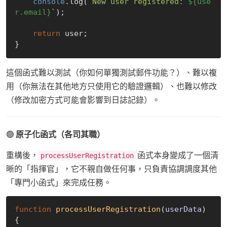
console
.log(
`New user registered: 
${use
r.email}
`
);

return
 user;

這個函式難以測試（你如何單獨測試郵件功能？）、難以複
用（你無法在其他地方只使用它的驗證邏輯）、也難以修改
（修改加密方式可能會影響到日誌記錄）。
🟢
原子化函式（各司其職）
重構後，
函式本身變成了一個清
processUserRegistration
晰的「指揮官」，它不親自做任何事，只負責協調調度其他
「專門小函式」來完成任務。
function
processUserRegistration
(
userData
) 
{
