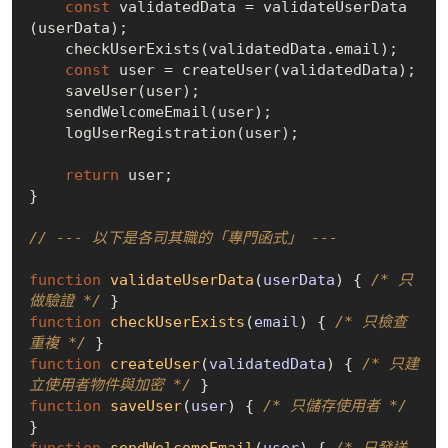
const
 validatedData = validateUserData
(userData);

    checkUserExists(validatedData.email);

const
 user = createUser(validatedData);

    saveUser(user);

    sendWelcomeEmail(user);

    logUserRegistration(user);

return
 user;

}

// --- 以下是各司其職的「專門函式」 ---
function
validateUserData
(
userData
) 
{ 
/* 只
做驗證 */
function
checkUserExists
(
email
) 
{ 
/* 只檢查
重複 */
function
createUser
(
validatedData
) 
{ 
/* 只建
立使用者物件與加密 */
function
saveUser
(
user
) 
{ 
/* 只儲存使用者 */