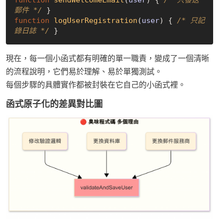
function
sendWelcomeEmail
(
user
) 
{ 
/* 只發送
郵件 */
function
logUserRegistration
(
user
) 
{ 
/* 只記
錄日誌 */
現在，每一個小函式都有明確的單一職責，變成了一個清晰
的流程說明，它們易於理解、易於單獨測試。
每個步驟的具體實作都被封裝在它自己的小函式裡。
函式原子化的差異對比圖