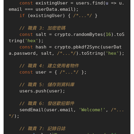
const
 existingUser = users.find(
u
 =>
 u.
email === userData.email);

if
 (existingUser) { 
/*...*/
 }

// 職責 3: 加密密碼
const
 salt = crypto.randomBytes(
16
).toS
tring(
'hex'
);

const
 hash = crypto.pbkdf2Sync(userDat
a.password, salt, 
/*...*/
).toString(
'hex'
);

// 職責 4: 建立使用者物件
const
 user = { 
/*...*/
 };

// 職責 5: 儲存到資料庫
    users.push(user);

// 職責 6: 發送歡迎郵件
    sendEmail(user.email, 
'Welcome!'
, 
/*...
*/
);

// 職責 7: 記錄日誌