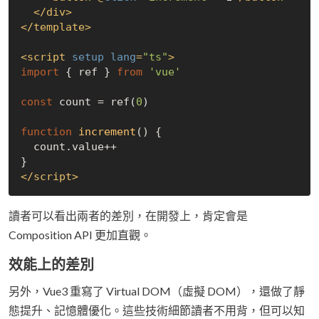
</
div
>
</
template
>
<
script
setup
lang
=
"ts"
>
import
 { ref } 
from
'vue'
const
 count = ref(
0
)

function
increment
(
) 
{

  count.value++

</
script
>
讀者可以看出兩者的差別，在開發上，肯定會是
Composition API 更加直觀。
效能上的差別
另外，Vue3 重寫了 Virtual DOM（虛擬 DOM），還做了靜
態提升、記憶體優化。這些技術細節讀者不用背，但可以知