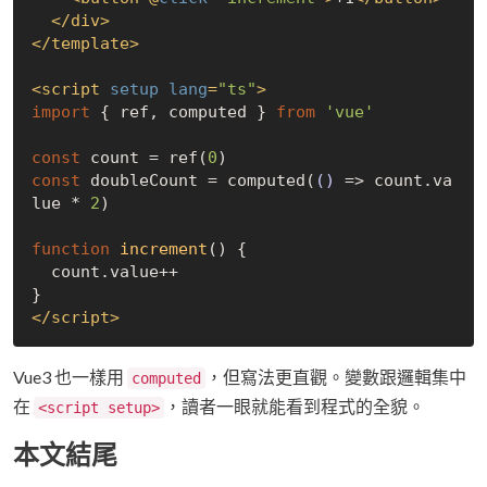
</
div
>
</
template
>
<
script
setup
lang
=
"ts"
>
import
 { ref, computed } 
from
'vue'
const
 count = ref(
0
const
 doubleCount = computed(
()
 =>
 count.va
lue * 
2
)

function
increment
(
) 
{

  count.value++

</
script
>
Vue3 也一樣用
，但寫法更直觀。變數跟邏輯集中
computed
在
，讀者一眼就能看到程式的全貌。
<script setup>
本文結尾