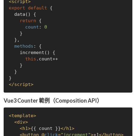
<
script
>
export
default
 {

  data() {

return
 {

count
: 
0
    }

  },

methods
: {

    increment() {

this
.count++

    }

  }

</
script
>
Vue3 Counter 範例（Composition API）
<
template
>
<
div
>
<
h1
>
{{ count }}
</
h1
>
<
button
 @
click
=
"increment"
>
+1
</
button
>