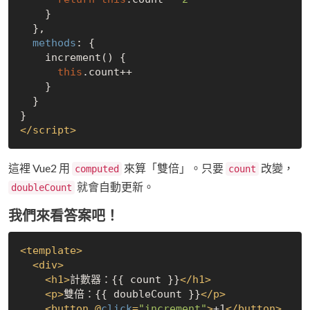
    }

  },

methods
: {

    increment() {

this
.count++

    }

  }

</
script
>
這裡 Vue2 用
來算「雙倍」。只要
改變，
computed
count
就會自動更新。
doubleCount
我們來看答案吧！
<
template
>
<
div
>
<
h1
>
計數器：{{ count }}
</
h1
>
<
p
>
雙倍：{{ doubleCount }}
</
p
>
<
button
 @
click
=
"increment"
>
+1
</
button
>