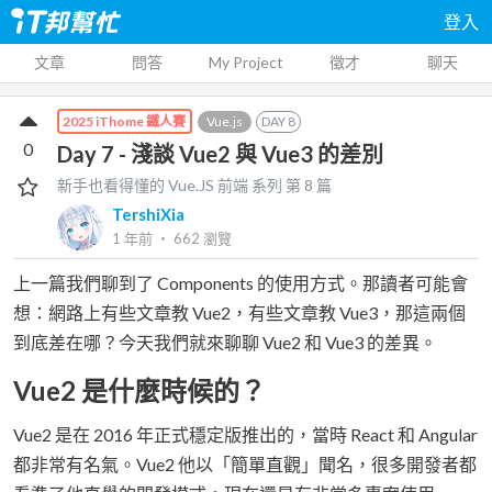
登入
文章
問答
My Project
徵才
聊天
Vue.js
DAY
8
2025 iThome 鐵人賽
0
Day 7 - 淺談 Vue2 與 Vue3 的差別
新手也看得懂的 Vue.JS 前端
系列 第
8
篇
TershiXia
1 年前
‧
662
瀏覽
上一篇我們聊到了 Components 的使用方式。那讀者可能會
想：網路上有些文章教 Vue2，有些文章教 Vue3，那這兩個
到底差在哪？今天我們就來聊聊 Vue2 和 Vue3 的差異。
Vue2 是什麼時候的？
Vue2 是在 2016 年正式穩定版推出的，當時 React 和 Angular
都非常有名氣。Vue2 他以「簡單直觀」聞名，很多開發者都