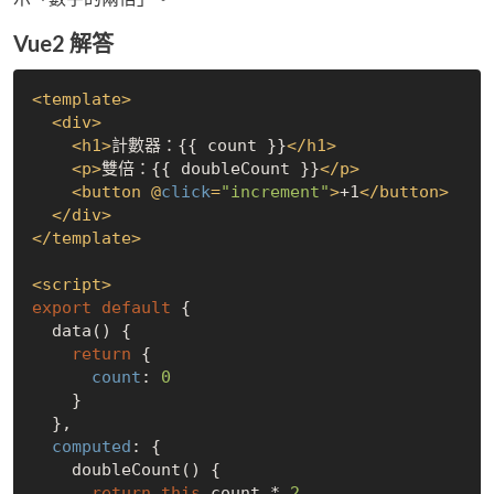
Vue2 解答
<
template
>
<
div
>
<
h1
>
計數器：{{ count }}
</
h1
>
<
p
>
雙倍：{{ doubleCount }}
</
p
>
<
button
 @
click
=
"increment"
>
+1
</
button
>
</
div
>
</
template
>
<
script
>
export
default
 {

  data() {

return
 {

count
: 
0
    }

  },

computed
: {

    doubleCount() {

return
this
.count * 
2