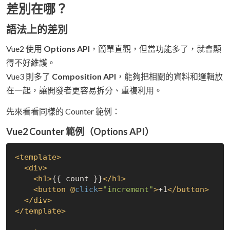
差別在哪？
語法上的差別
Vue2 使用
Options API
，簡單直觀，但當功能多了，就會顯
得不好維護。
Vue3 則多了
Composition API
，能夠把相關的資料和邏輯放
在一起，讓開發者更容易拆分、重複利用。
先來看看同樣的 Counter 範例：
Vue2 Counter 範例（Options API）
<
template
>
<
div
>
<
h1
>
{{ count }}
</
h1
>
<
button
 @
click
=
"increment"
>
+1
</
button
>
</
div
>
</
template
>