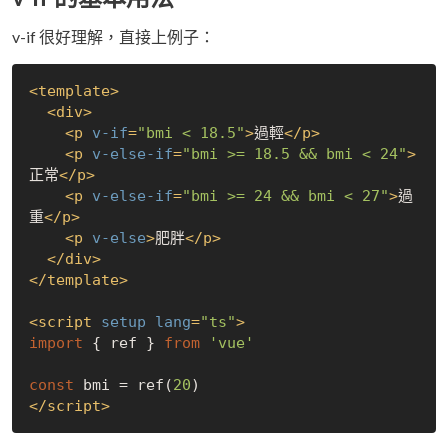
v-if 很好理解，直接上例子：
<
template
>
<
div
>
<
p
v-if
=
"bmi < 18.5"
>
過輕
</
p
>
<
p
v-else-if
=
"bmi >= 18.5 && bmi < 24"
>
正常
</
p
>
<
p
v-else-if
=
"bmi >= 24 && bmi < 27"
>
過
重
</
p
>
<
p
v-else
>
肥胖
</
p
>
</
div
>
</
template
>
<
script
setup
lang
=
"ts"
>
import
 { ref } 
from
'vue'
const
 bmi = ref(
20
</
script
>