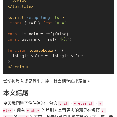
</
div
>
</
template
>
<
script
setup
lang
=
"ts"
>
import
 { ref } 
from
'vue'
const
 isLogin = ref(
false
const
 username = ref(
'小美'
)

function
toggleLogin
(
) 
{

  isLogin.value = !isLogin.value

</
script
>
當切換登入或是登出之後，就會相對應出現值。
本文結尾
今天我們聊了條件渲染，包含
、
、
v-if
v-else-if
v-
，還有
的差別。其實更多的還是在解釋
else
v-show
v-