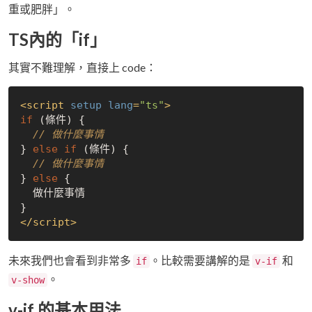
重或肥胖」。
TS內的「if」
其實不難理解，直接上 code：
<
script
setup
lang
=
"ts"
>
if
 (條件) {

// 做什麼事情
} 
else
if
 (條件) {

// 做什麼事情
} 
else
 {

  做什麼事情

</
script
>
未來我們也會看到非常多
。比較需要講解的是
和
if
v-if
。
v-show
v-if 的基本用法