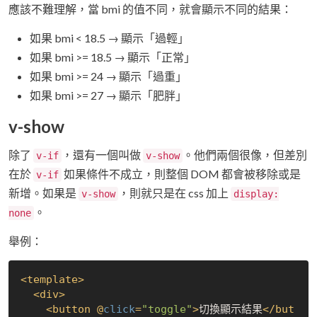
應該不難理解，當 bmi 的值不同，就會顯示不同的結果：
如果 bmi < 18.5 → 顯示「過輕」
如果 bmi >= 18.5 → 顯示「正常」
如果 bmi >= 24 → 顯示「過重」
如果 bmi >= 27 → 顯示「肥胖」
v-show
除了
，還有一個叫做
。他們兩個很像，但差別
v-if
v-show
在於
如果條件不成立，則整個 DOM 都會被移除或是
v-if
新增。如果是
，則就只是在 css 加上
v-show
display:
。
none
舉例：
<
template
>
<
div
>
<
button
 @
click
=
"toggle"
>
切換顯示結果
</
but