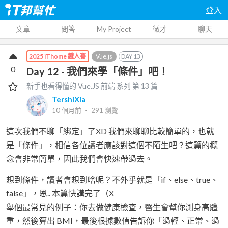
登入
文章
問答
My Project
徵才
聊天
Vue.js
DAY
13
2025 iThome 鐵人賽
0
Day 12 - 我們來學「條件」吧！
新手也看得懂的 Vue.JS 前端
系列 第
13
篇
TershiXia
10 個月前
‧
291
瀏覽
這次我們不聊「綁定」了XD 我們來聊聊比較簡單的，也就
是「條件」，相信各位讀者應該對這個不陌生吧？這篇的概
念會非常簡單，因此我們會快速帶過去。
想到條件，讀者會想到啥呢？不外乎就是「if、else、true、
false」，恩.. 本篇快講完了（X
舉個最常見的例子：你去做健康檢查，醫生會幫你測身高體
重，然後算出 BMI，最後根據數值告訴你「過輕、正常、過