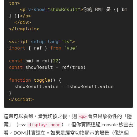
ton
>
<
p
v-show
=
"showResult"
>
你的 BMI 是 {{ bm
i }}
</
p
>
</
div
>
</
template
>
<
script
setup
lang
=
"ts"
>
import
 { ref } 
from
'vue'
const
 bmi = ref(
22
const
 showResult = ref(
true
)

function
toggle
(
) 
{

  showResult.value = !showResult.value

</
script
>
這邊可以看到，當我切換之後，則
會只是象徵性的「隱
<p>
藏」（css:
），但你實際透過 console 檢查去
display: none
看，DOM其實還在。如果是經常切換顯示的場景（像這個