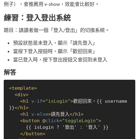
例子），會推薦用 v-show，效能會比較好。
練習：登入登出系統
題目：請讀者做一個「登入/登出」的切換系統。
預設狀態是未登入，顯示「請先登入」
當按下登入按鈕時，顯示「歡迎回來」
當已登入時，按下登出按鈕又會回到未登入
解答
<
template
>
<
div
>
<
h1
v-if
=
"isLogin"
>
歡迎回來，{{ username 
}}
</
h1
>
<
h1
v-else
>
請先登入
</
h1
>
<
button
 @
click
=
"toggleLogin"
>
      {{ isLogin ? '登出' : '登入' }}

</
button
>