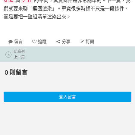
與
的不同，其實條件是非常簡單的。下一篇，我
show
v-if
們就要來聊「迴圈渲染」。畢竟很多時候不只是一段條件，
而是要把一整組清單渲染出來。
留言
追蹤
分享
訂閱
此系列
上一篇
0
則留言
登入留言