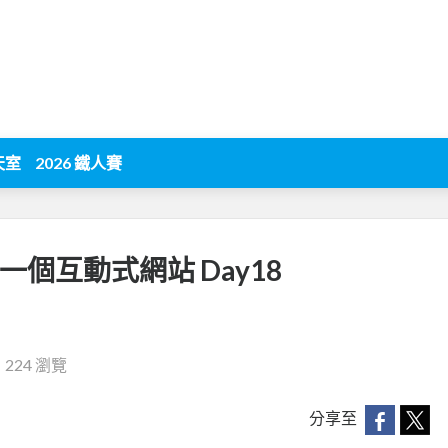
天室
2026 鐵人賽
一個互動式網站 Day18
‧
224 瀏覽
分享至