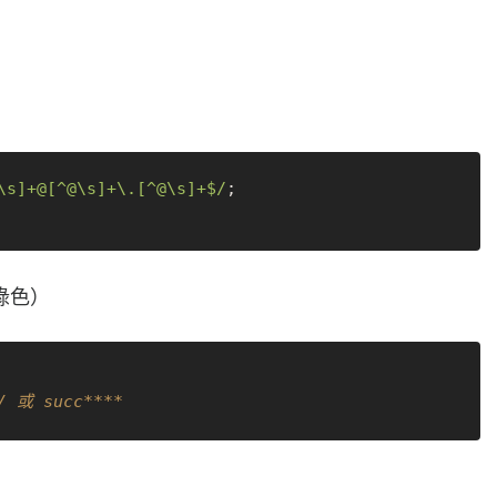
\s]+@[^@\s]+\.[^@\s]+$/
;

綠色）
/ 或 succ****