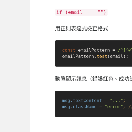
if (email === "")
用正則表達式檢查格式
const
 emailPattern = 
/^[^@
emailPattern.
test
動態顯示訊息（錯誤紅色、成功
msg.textContent
 = 
"..."
;
msg.className
 = 
"error"
; /