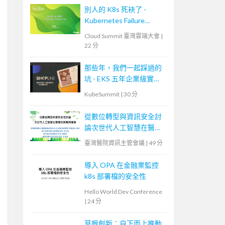
別人的 K8s 死袂了 -
Kubernetes Failure
Stories
Cloud Summit 臺灣雲端大會
|
22 分
那些年，我們一起踩過的
坑 - EKS 五年企業級實戰
分享
KubeSummit
|
30 分
從數位轉型與資訊安全討
論次世代人工智慧在醫療
的挑戰與機會
臺灣醫院資訊主管會議
|
49 分
導入 OPA 在金融業監控
k8s 部署檔的安全性
Hello World Dev Conference
|
24 分
草根創新：自下而上推動