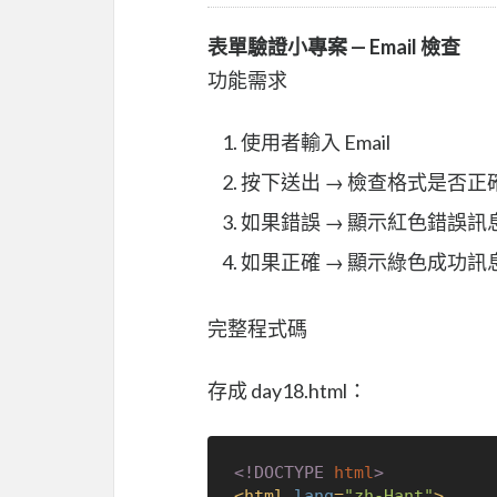
表單驗證小專案 — Email 檢查
功能需求
使用者輸入 Email
按下送出 → 檢查格式是否正
如果錯誤 → 顯示紅色錯誤訊
如果正確 → 顯示綠色成功訊
完整程式碼
存成 day18.html：
<!DOCTYPE 
html
>
<
html
lang
=
"zh-Hant"
>