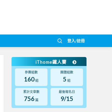
登入/註冊
iThome鐵人賽
參賽組數
團體組數
160
5
組
組
累計文章數
最後報名日
756
9/15
篇