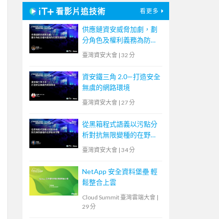
看影片追技術
看更多
供應鏈資安威脅加劇，劃
分角色及權利義務為防禦
致勝關鍵
臺灣資安大會
|
32 分
資安鐵三角 2.0—打造安全
無虞的網路環境
臺灣資安大會
|
27 分
從黑箱程式語義以污點分
析對抗無限變種的在野勒
索攻擊
臺灣資安大會
|
34 分
NetApp 安全資料堡壘 輕
鬆整合上雲
Cloud Summit 臺灣雲端大會
|
29 分