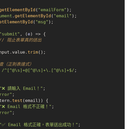
getElementById
(
"emailForm"
);

ument
.
getElementById
(
"email"
);

etElementById
(
"msg"
);

"submit"
, 
(
e
) =>
 {

// 阻止表單真的送出
nput.
value
.
trim
();

式檢查（正則表達式）
 
/^[^@\s]+@[^@\s]+\.[^@\s]+$/
;

"❌ 請輸入 Email！"
;

rror"
;

tern.
test
(email)) {

"❌ Email 格式不正確！"
;

rror"
;

"✅ Email 格式正確，表單送出成功！"
;
