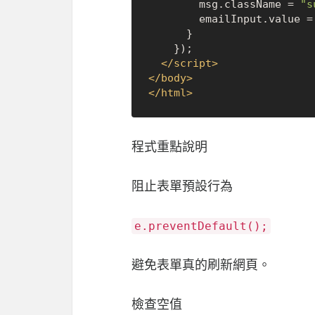
        msg.
className
 = 
"s
        emailInput.
value
 =
      }

    });

</
script
>
</
body
>
</
html
>
程式重點說明
阻止表單預設行為
e.preventDefault();
避免表單真的刷新網頁。
檢查空值