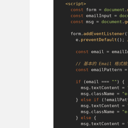
<
script
>
const
 form = 
document
.
const
 emailInput = 
doc
const
 msg = 
document
.
g
    form.
addEventListener
(
      e.
preventDefault
(); 
const
 email = emailI
// 基本的 Email 格
const
 emailPattern =
if
 (email === 
""
) {

        msg.
textContent
 = 
        msg.
className
 = 
"e
      } 
else
if
 (!emailPat
        msg.
textContent
 = 
        msg.
className
 = 
"e
      } 
else
 {

        msg.
textContent
 = 