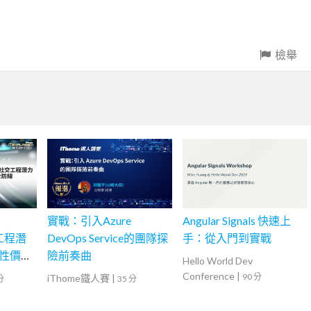
檢舉
看
實戰：引入Azure
Angular Signals 快速上
交工程潛
DevOps Service的團隊探
手：從入門到實戰
性價比
險前奏曲
Hello World Dev
Conference
|
90 分
iThome鐵人賽
|
分
35 分