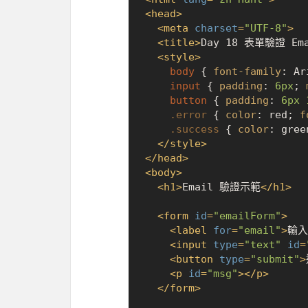
<
head
>
<
meta
charset
=
"UTF-8"
>
<
title
>
Day 18 表單驗證 Ema
<
style
>
body
 { 
font-family
: Ar
input
 { 
padding
: 
6px
; 
button
 { 
padding
: 
6px
.error
 { 
color
: red; 
f
.success
 { 
color
: gree
</
style
>
</
head
>
<
body
>
<
h1
>
Email 驗證示範
</
h1
>
<
form
id
=
"emailForm"
>
<
label
for
=
"email"
>
輸入
<
input
type
=
"text"
id
=
<
button
type
=
"submit"
>
<
p
id
=
"msg"
>
</
p
>
</
form
>