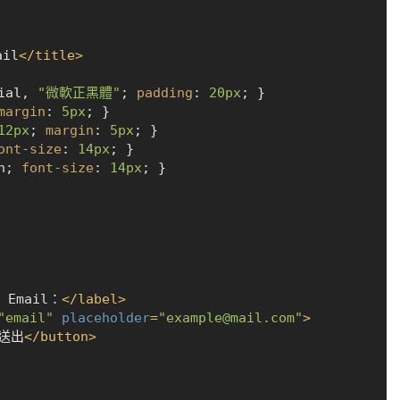
il
</
title
>
ial, 
"微軟正黑體"
; 
padding
: 
20px
; }

margin
: 
5px
; }

12px
; 
margin
: 
5px
; }

ont-size
: 
14px
; }

n; 
font-size
: 
14px
; }

 Email：
</
label
>
"email"
placeholder
=
"example@mail.com"
>
送出
</
button
>