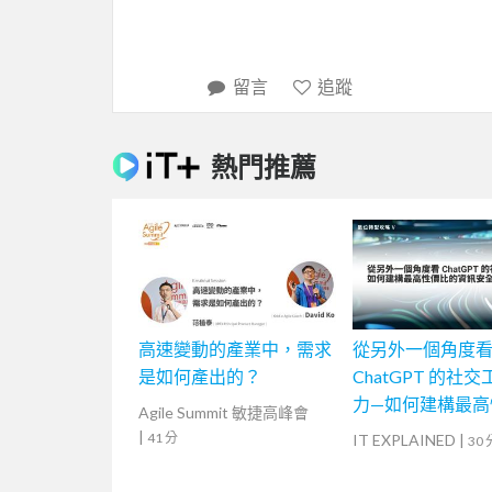
留言
追蹤
熱門推薦
高速變動的產業中，需求
從另外一個角度
是如何產出的？
ChatGPT 的社
力—如何建構最高
Agile Summit 敏捷高峰會
的資訊安全防線
|
41 分
IT EXPLAINED
|
30 