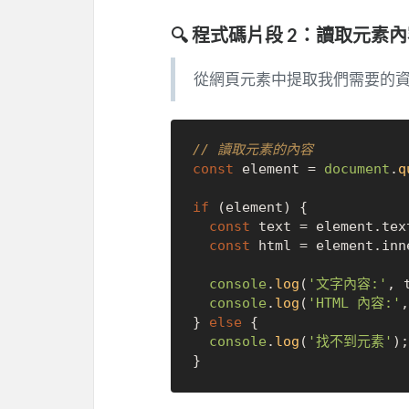
🔍 程式碼片段 2：讀取元素
從網頁元素中提取我們需要的
// 讀取元素的內容
const
 element = 
document
.
q
if
 (element) {

const
 text = element.
tex
const
 html = element.
inn
console
.
log
(
'文字內容:'
, t
console
.
log
(
'HTML 內容:'
,
} 
else
 {

console
.
log
(
'找不到元素'
);
