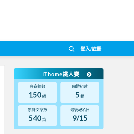
登入/註冊
iThome鐵人賽
參賽組數
團體組數
150
5
組
組
累計文章數
最後報名日
540
9/15
篇