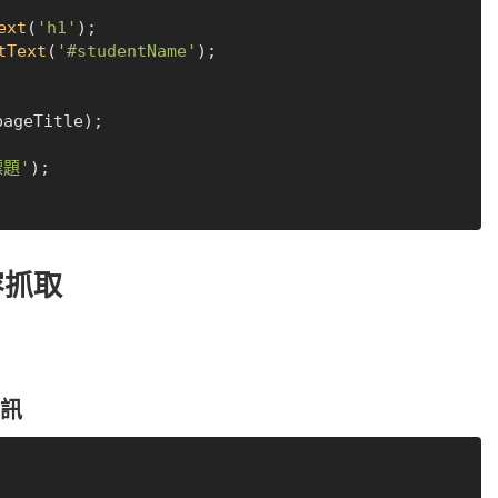
ext
(
'h1'
tText
(
'#studentName'
);

pageTitle);

題'
);

容抓取
資訊