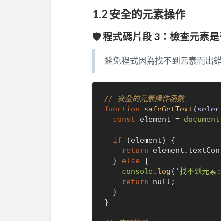
1.2 安全的元素操作
🛡️ 程式碼片段 3：檢查元素
避免程式因為找不到元素而出
// 安全的元素操作函數
function
safeGetText
(
selec
const
 element = 
document
if
 (element) {

return
 element.
textCon
  } 
else
 {

console
.
log
(
'找不到元素:
return
null
;

  }

}
