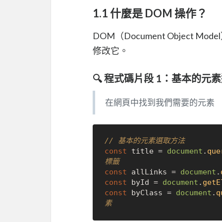
1.1 什麼是 DOM 操作？
DOM（Document Object M
修改它。
🔍 程式碼片段 1：基本的元
在網頁中找到我們需要的元素
// 基本的元素選取方法
const
 title = 
document
.
que
標籤
const
 allLinks = 
document
.
const
 byId = 
document
.
getE
const
 byClass = 
document
.
q
素