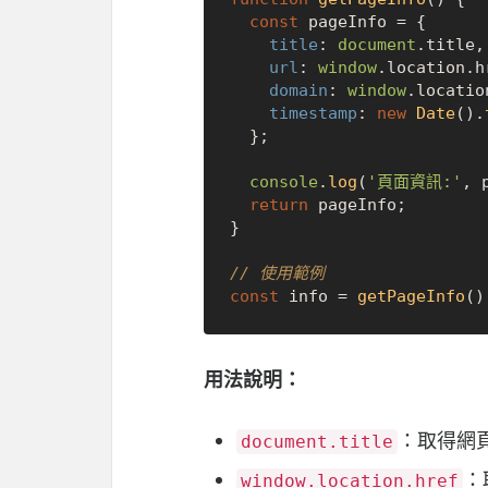
const
 pageInfo = {

title
: 
document
.
title
,
url
: 
window
.
location
.
h
domain
: 
window
.
locatio
timestamp
: 
new
Date
().
  };

console
.
log
(
'頁面資訊:'
, 
return
 pageInfo;

}

// 使用範例
const
 info = 
getPageInfo
用法說明：
：取得網
document.title
：
window.location.href