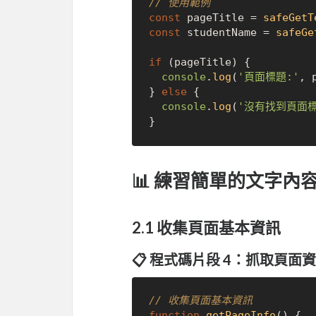
// 使用範例
const
 pageTitle = 
safeGetT
const
 studentName = 
safeGe
if
 (pageTitle) {

console
.
log
(
'頁面標題:'
, 
} 
else
 {

console
.
log
(
'沒有找到頁面標
📊 練習簡單的文字內
2.1 收集頁面基本資訊
📋 程式碼片段 4：抓取頁面
// 收集頁面基本資訊
function
getPageInfo
(
) {
