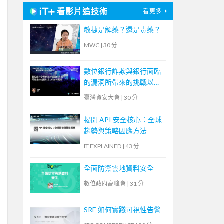
看影片追技術
看更多
敏捷是解藥？還是毒藥？
MWC
|
30 分
數位銀行詐欺與銀行面臨
的漏洞所帶來的挑戰以及
AI 如何幫助
臺灣資安大會
|
30 分
揭開 API 安全核心：全球
趨勢與策略因應方法
IT EXPLAINED
|
43 分
全面防禦雲地資料安全
數位政府高峰會
|
31 分
SRE 如何實踐可視性告警