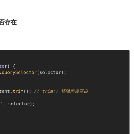
是否存在
錯
tor
) {

.
querySelector
(selector);

tent
.
trim
(); 
// trim() 移除前後空白
'
, selector);
