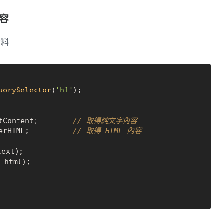
內容
資料
uerySelector
(
'h1'
);

tContent
;        
// 取得純文字內容
erHTML
;          
// 取得 HTML 內容
ext);

 html);
