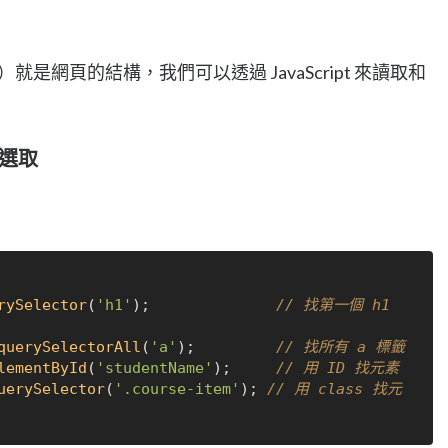
odel）就是網頁的結構，我們可以透過 JavaScript 來讀取和
素選取
rySelector
(
'h1'
);              
// 找第一個 h1 
querySelectorAll
(
'a'
);         
// 找所有 a 標籤
lementById
(
'studentName'
);     
// 用 ID 找元素
uerySelector
(
'.course-item'
); 
// 用 class 找元