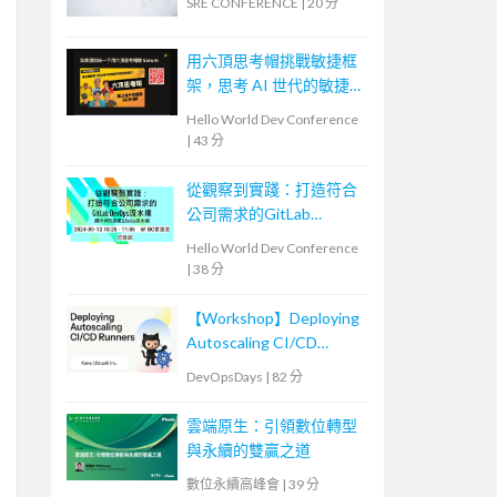
SRE CONFERENCE
|
20 分
用六頂思考帽挑戰敏捷框
架，思考 AI 世代的敏捷
未來
Hello World Dev Conference
|
43 分
從觀察到實踐：打造符合
公司需求的GitLab
DevOps流水線
Hello World Dev Conference
|
38 分
【Workshop】Deploying
Autoscaling CI/CD
Runners
DevOpsDays
|
82 分
雲端原生：引領數位轉型
與永續的雙贏之道
數位永續高峰會
|
39 分