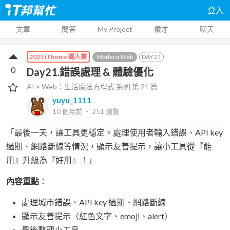
登入
文章
問答
My Project
徵才
聊天
Modern Web
DAY
21
2025 iThome 鐵人賽
0
Day21.錯誤處理 & 體驗優化
AI × Web：生活魔法方程式
系列 第
21
篇
yuyu_1111
10 個月前
‧
251
瀏覽
「最後一天，讓工具更穩定。處理使用者輸入錯誤、API key
過期、網路斷線等情況，顯示友善提示，讓小工具從『能
用』升級為『好用』！」
內容重點
：
處理城市錯誤、API key 過期、網路斷線
顯示友善提示（紅色文字、emoji、alert）
最後整理小工具