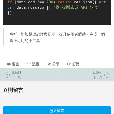
if
 (data.cod !== 
200
) 
return
 res.json({ 
err
or
: data.message || 
"找不到城市或 API 錯誤"
});

解析：增加錯誤處理與提示，提升使用者體驗，完成一個
真正可用的小工具
留言
追蹤
分享
訂閱
此系列
此系列
上一篇
下一篇
0
則留言
登入留言