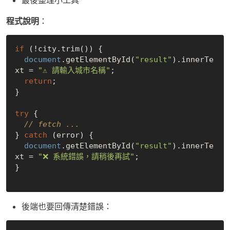
程式說明
：
if
 (!city.trim()) {

document
.getElementById(
"result"
).innerTe
xt = 
"⚠️ 請輸入城市名稱"
;

return
;

}

try
 {

// fetch ...
} 
catch
 (error) {

document
.getElementById(
"result"
).innerTe
xt = 
"❌ 系統錯誤，請稍後再試"
;

}

後端也要回傳清楚錯誤：