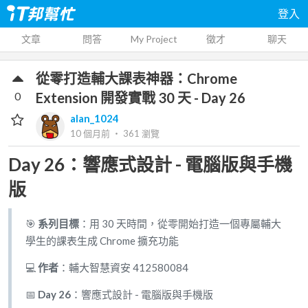
登入
文章
問答
My Project
徵才
聊天
從零打造輔大課表神器：Chrome
0
Extension 開發實戰 30 天 - Day 26
alan_1024
10 個月前
‧
361
瀏覽
Day 26：響應式設計 - 電腦版與手機
版
🎯
系列目標
：用 30 天時間，從零開始打造一個專屬輔大
學生的課表生成 Chrome 擴充功能
💻
作者
：輔大智慧資安 412580084
📅
Day 26
：響應式設計 - 電腦版與手機版