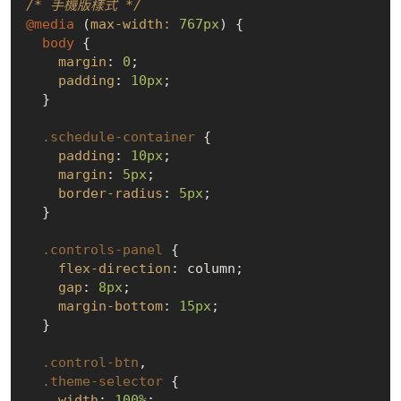
/* 手機版樣式 */
@media
 (
max-width:
767px
) {

body
 {

margin
: 
0
;

padding
: 
10px
;

  }

.schedule-container
 {

padding
: 
10px
;

margin
: 
5px
;

border-radius
: 
5px
;

  }

.controls-panel
 {

flex-direction
: column;

gap
: 
8px
;

margin-bottom
: 
15px
;

  }

.control-btn
,

.theme-selector
 {

width
: 
100%
;
