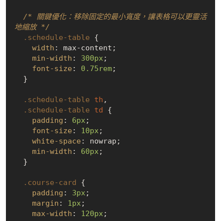
/* 關鍵優化：移除固定的最小寬度，讓表格可以更靈活
地縮放 */
.schedule-table
 {

width
: max-content;

min-width
: 
300px
;

font-size
: 
0.75rem
;

  }

.schedule-table
th
,

.schedule-table
td
 {

padding
: 
6px
;

font-size
: 
10px
;

white-space
: nowrap;

min-width
: 
60px
;

  }

.course-card
 {

padding
: 
3px
;

margin
: 
1px
;

max-width
: 
120px
;
