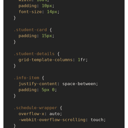
padding
: 
10px
;

font-size
: 
14px
;

  }

.student-card
 {

padding
: 
15px
;

  }

.student-details
 {

grid-template-columns
: 
1
fr;

  }

.info-item
 {

justify-content
: space-between;

padding
: 
5px
0
;

  }

.schedule-wrapper
 {

overflow-x
: auto;

-webkit-overflow-scrolling
: touch;

  }
