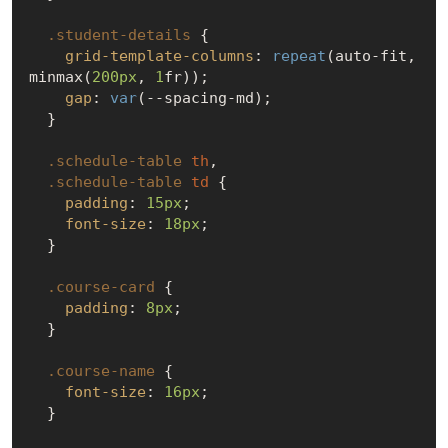
.student-details
 {

grid-template-columns
: 
repeat
(auto-fit, 
minmax(
200px
, 
1
fr));

gap
: 
var
(--spacing-md);

  }

.schedule-table
th
,

.schedule-table
td
 {

padding
: 
15px
;

font-size
: 
18px
;

  }

.course-card
 {

padding
: 
8px
;

  }

.course-name
 {

font-size
: 
16px
;

  }
