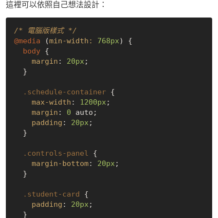
這裡可以依照自己想法設計：
/* 電腦版樣式 */
@media
 (
min-width:
768px
) {

body
 {

margin
: 
20px
;

  }

.schedule-container
 {

max-width
: 
1200px
;

margin
: 
0
 auto;

padding
: 
20px
;

  }

.controls-panel
 {

margin-bottom
: 
20px
;

  }

.student-card
 {

padding
: 
20px
;

  }
