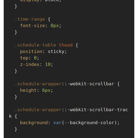
  }

.time-range
 {

font-size
: 
8px
;

  }

.schedule-table
thead
 {

position
: sticky;

top
: 
0
;

z-index
: 
10
;

  }

.schedule-wrapper
::-webkit-scrollbar
 {

height
: 
6px
;

  }

.schedule-wrapper
::-webkit-scrollbar-trac
k
 {

background
: 
var
(--background-color);

  }
