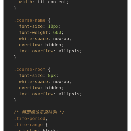
width
: fit-content;

  }

.course-name
 {

font-size
: 
10px
;

font-weight
: 
600
;

white-space
: nowrap;

overflow
: hidden;

text-overflow
: ellipsis;

  }

.course-room
 {

font-size
: 
8px
;

white-space
: nowrap;

overflow
: hidden;

text-overflow
: ellipsis;

  }

/* 時間欄位垂直排列 */
.time-period
,

.time-range
 {

display
: block;
