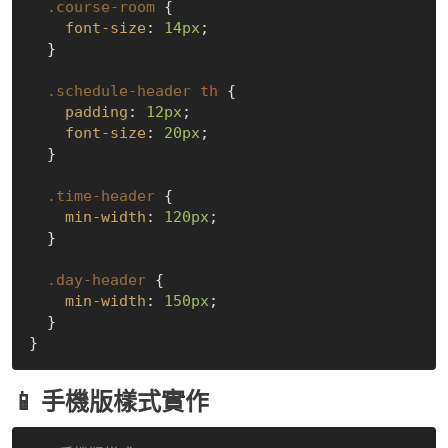
.course-room
 {

font-size
: 
14px
;

  }

.schedule-header
th
 {

padding
: 
12px
;

font-size
: 
20px
;

  }

.time-header
 {

min-width
: 
120px
;

  }

.day-header
 {

min-width
: 
150px
;

  }

📱 手機版樣式實作