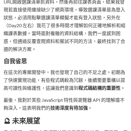
URL開啟選課清單抓資料，然後再前往課表頁面，結果我發
現若直接使用連接缺少了網頁環境，導致選課清單是為登入
狀態，必須用點擊選課清單模擬才能有登入狀態，另外在
（Day20 左右）我花了很多時間才理解如何正確地解析和組
織課表數據。當時面對複雜的資料結構，我們一度感到困
惑，但通過反覆查閱資料和嘗試不同的方法，最終找到了合
適的解決方案。
自我省思
在這次的專案開發中，我也發現了自己的不足之處。初期為
了快速實現功能，有些程式碼較為冗餘，後續需要重構以提
高可讀性與維護性，這讓我們意識到
程式碼結構的重要性
。
最後，我對於某些 JavaScript 特性與瀏覽器 API 的理解還不
夠深入，這表明我們的
技術深度有待加強
。
🔮 未來展望