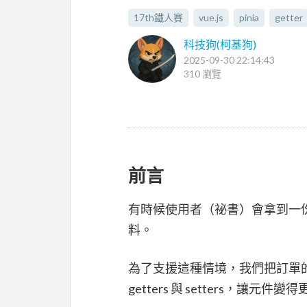
17th鐵人賽
vue.js
pinia
getter
科技狗(柯基狗)
2025-09-30 22:14:43
310 瀏覽
前言
有時候使用者（祕書）會拿到一
料。
為了支援這種情境，我們把訂單的「
getters 與 setters，讓元件