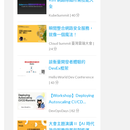
全
KubeSummit
|
40 分
瞬間整合網路安全服務，
就像一個魔法！
Cloud Summit 臺灣雲端大會
|
24 分
談衡量開發者體驗的
DevEx框架
Hello World Dev Conference
|
43 分
【Workshop】Deploying
Autoscaling CI/CD
Runners
DevOpsDays
|
82 分
大會主題演講 II【AI 時代
政府服務發展與韌性運作