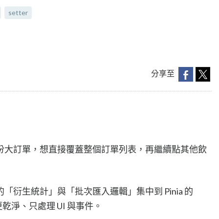
setter
分享至
份大訂單，想直接覆蓋整個訂單列表，再繼續點其他飲
衍生統計」與「批次匯入邏輯」集中到 Pinia 的
變得更乾淨、只處理 UI 與事件。