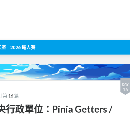
天室
2026 鐵人賽
DAY
16
列 第
16
篇
央行政單位：Pinia Getters /