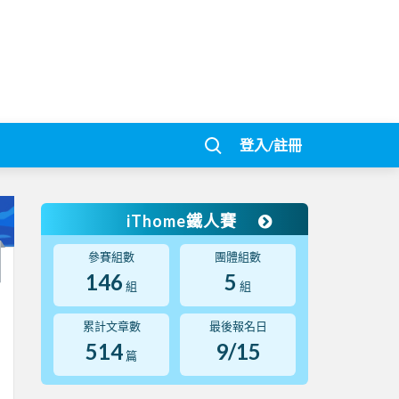
登入/註冊
iThome鐵人賽
參賽組數
團體組數
146
5
組
組
累計文章數
最後報名日
514
9/15
篇