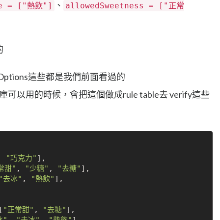
、
ce = ["熱飲"]
allowedSweetness = ["正常
的
ns iceOptions這些都是我們前面看過的
以用的時候，會把這個做成rule table去 verify這些
,
"巧克力"
]
,
常甜"
,
"少糖"
,
"去糖"
]
,
"去冰"
,
"熱飲"
]
,
[
"正常甜"
,
"去糖"
]
,
冰"
,
"去冰"
,
"熱飲"
]