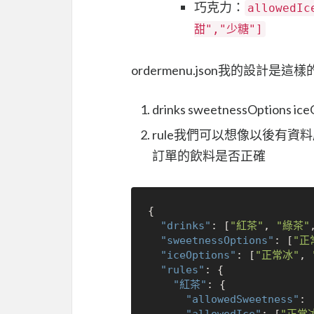
巧克力：
allowedI
甜","少糖"]
ordermenu.json我的設計是這樣
drinks sweetnessOptio
rule我們可以想像以後有資料庫可
訂單的飲料是否正確
{
"drinks"
:
[
"紅茶"
,
"綠茶"
"sweetnessOptions"
:
[
"正
"iceOptions"
:
[
"正常冰"
,
"rules"
:
{
"紅茶"
:
{
"allowedSweetness"
:
"allowedIce"
:
[
"正常