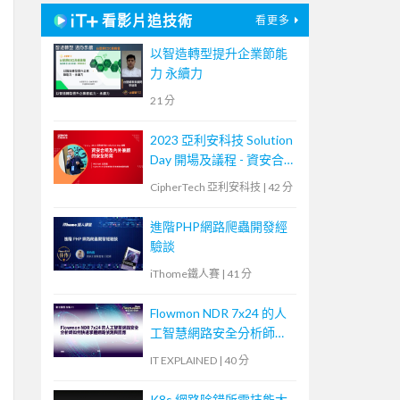
看影片追技術
看更多
以智造轉型提升企業節能
力 永續力
21 分
2023 亞利安科技 Solution
Day 開場及議程 - 資安合
規及內外兼顧的安全防禦
CipherTech 亞利安科技
|
42 分
進階PHP網路爬蟲開發經
驗談
iThome鐵人賽
|
41 分
Flowmon NDR 7x24 的人
工智慧網路安全分析師如
何快速掌握網路偵測與回
IT EXPLAINED
|
40 分
應
K8s 網路除錯所需技能大