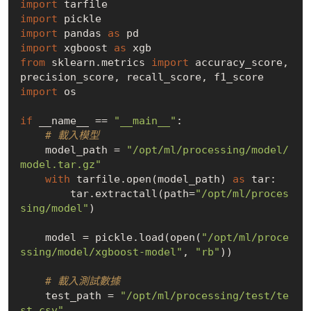
import
import
import
 pandas 
as
import
 xgboost 
as
from
 sklearn.metrics 
import
 accuracy_score, 
import
 os

if
 __name__ == 
"__main__"
:

# 載入模型
    model_path = 
"/opt/ml/processing/model/
model.tar.gz"
with
 tarfile.open(model_path) 
as
 tar:

        tar.extractall(path=
"/opt/ml/proces
sing/model"
)

    model = pickle.load(open(
"/opt/ml/proce
ssing/model/xgboost-model"
, 
"rb"
))

# 載入測試數據
    test_path = 
"/opt/ml/processing/test/te
st.csv"