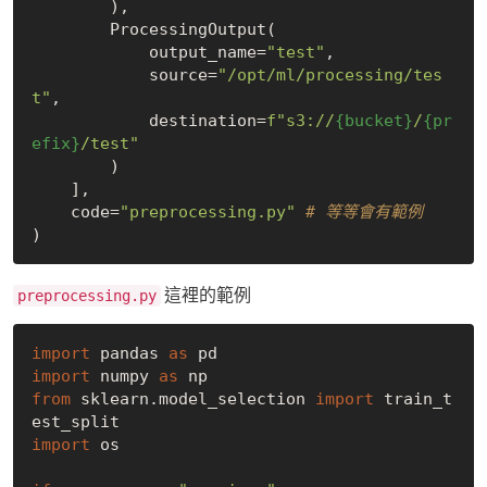
        ),

        ProcessingOutput(

            output_name=
"test"
,

            source=
"/opt/ml/processing/tes
t"
,

            destination=
f"s3://
{bucket}
/
{pr
efix}
/test"
        )

    ],

    code=
"preprocessing.py"
# 等等會有範例
這裡的範例
preprocessing.py
import
 pandas 
as
import
 numpy 
as
from
 sklearn.model_selection 
import
 train_t
import
 os
