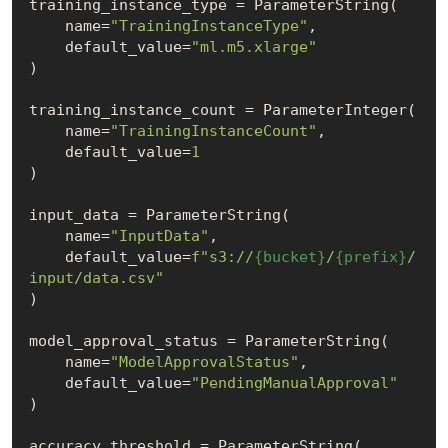
training_instance_type = ParameterString(

    name=
"TrainingInstanceType"
,

    default_value=
"ml.m5.xlarge"
)

training_instance_count = ParameterInteger(

    name=
"TrainingInstanceCount"
,

    default_value=
1
)

input_data = ParameterString(

    name=
"InputData"
,

    default_value=
f"s3://
{bucket}
/
{prefix}
/
input/data.csv"
)

model_approval_status = ParameterString(

    name=
"ModelApprovalStatus"
,

    default_value=
"PendingManualApproval"
)

accuracy_threshold = ParameterString(
