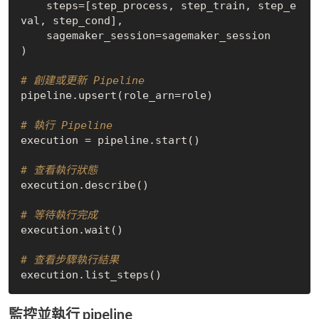
    steps=[step_process, step_train, step_e
val, step_cond],

    sagemaker_session=sagemaker_session

)

# 創建或更新 Pipeline
pipeline.upsert(role_arn=role)

# 執行 Pipeline
execution = pipeline.start()

# 查看執行狀態
execution.describe()

# 等待執行完成
execution.wait()

# 查看步驟執行結果
監控並執行 pipeline