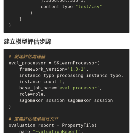
            ].S3Output.S3Uri,

            content_type=
"text/csv"
        )

    }

建立模型評估步驟
# 創建評估處理器
eval_processor = SKLearnProcessor(

    framework_version=
'1.0-1'
,

    instance_type=processing_instance_type,

    instance_count=
1
,

    base_job_name=
'eval-processor'
,

    role=role,

    sagemaker_session=sagemaker_session

)

# 定義評估結果屬性文件
evaluation_report = PropertyFile(

    name=
"EvaluationReport"
,
