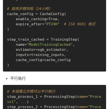
# 啟用步驟快取（24小時）
cache_config = CacheConfig(

    enable_caching=
True
,

    expire_after=
"PT24H"
# ISO 8601 格式
)

step_train_cached = TrainingStep(

    name=
"ModelTrainingCached"
,

    estimator=xgb_estimator,

    inputs=training_inputs,

    cache_config=cache_config

平行執行
# 多個獨立步驟可以平行執行
step_process_1 = ProcessingStep(
name
=
"Proce
ss1"
, 
..
.)

step_process_2 = ProcessingStep(
name
=
"Proce