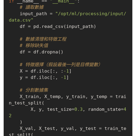
if
 __name__ == 
"__main__"
:

# 讀取數據
    input_path = 
"/opt/ml/processing/input/
data.csv"
    df = pd.read_csv(input_path)

# 數據清理和特徵工程
# 移除缺失值
    df = df.dropna()

# 特徵選擇（假設最後一列是目標變數）
    X = df.iloc[:, :
-1
]

    y = df.iloc[:, 
-1
]

# 分割數據集
    X_train, X_temp, y_train, y_temp = trai
n_test_split(

        X, y, test_size=
0.3
, random_state=
4
2
    )

    X_val, X_test, y_val, y_test = train_te
st_split(
