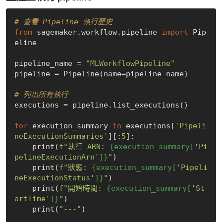
# 查看 Pipeline 執行歷史
from
 sagemaker.workflow.pipeline 
import
 Pip
eline

pipeline_name = 
"MLWorkflowPipeline"
pipeline = Pipeline(name=pipeline_name)

# 列出所有執行
executions = pipeline.list_executions()

for
 execution_summary 
in
 executions[
'Pipeli
neExecutionSummaries'
][:
5
]:

    print(
f"執行 ARN: 
{execution_summary[
'Pi
pelineExecutionArn'
]}
"
)

    print(
f"狀態: 
{execution_summary[
'Pipeli
neExecutionStatus'
]}
"
)

    print(
f"開始時間: 
{execution_summary[
'St
artTime'
]}
"
)

    print(
"---"