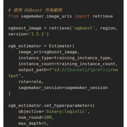
# 使用 XGBoost 作為範例
from
 sagemaker.image_uris 
import
 retrieve

xgboost_image = retrieve(
'xgboost'
, region, 
version=
'1.5-1'
)

xgb_estimator = Estimator(

    image_uri=xgboost_image,

    instance_type=training_instance_type,

    instance_count=training_instance_count,

    output_path=
f"s3://
{bucket}
/
{prefix}
/ou
tput"
,

    role=role,

    sagemaker_session=sagemaker_session

)

xgb_estimator.set_hyperparameters(

    objective=
'binary:logistic'
,

    num_round=
100
,

    max_depth=
5
,
