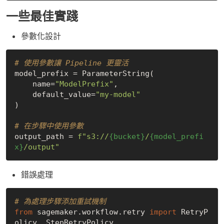
一些最佳實踐
參數化設計
# 使用參數讓 Pipeline 更靈活
model_prefix = ParameterString(

    name=
"ModelPrefix"
,

    default_value=
"my-model"
)

# 在步驟中使用參數
output_path = 
f"s3://
{bucket}
/
{model_prefi
x}
/output"
錯誤處理
# 為處理步驟添加重試機制
from
 sagemaker.workflow.retry 
import
 RetryP
olicy, StepRetryPolicy
