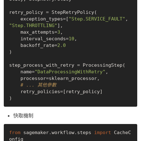
retry_policy = StepRetryPolicy(

    exception_types=[
"Step.SERVICE_FAULT"
, 
"Step.THROTTLING"
],

    max_attempts=
3
,

    interval_seconds=
10
,

    backoff_rate=
2.0
)

step_process_with_retry = ProcessingStep(

    name=
"DataProcessingWithRetry"
,

    processor=sklearn_processor,

# ... 其他參數
    retry_policies=[retry_policy]

快取機制
from
 sagemaker.workflow.steps 
import
 CacheC
onfig
