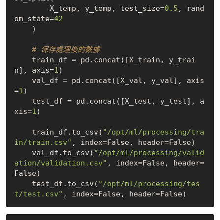
        X_temp, y_temp, test_size=
0.5
, rand
om_state=
42
    )

# 保存處理後的數據
    train_df = pd.concat([X_train, y_trai
n], axis=
1
)

    val_df = pd.concat([X_val, y_val], axis
=
1
)

    test_df = pd.concat([X_test, y_test], a
xis=
1
)

    train_df.to_csv(
"/opt/ml/processing/tra
in/train.csv"
, index=
False
, header=
False
)

    val_df.to_csv(
"/opt/ml/processing/valid
ation/validation.csv"
, index=
False
, header=
False
)

    test_df.to_csv(
"/opt/ml/processing/tes
t/test.csv"
, index=
False
, header=
False