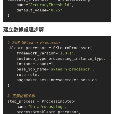
    name=
"AccuracyThreshold"
,

    default_value=
"0.75"
建立數據處理步驟
# 創建 SKLearn Processor
sklearn_processor = SKLearnProcessor(

    framework_version=
'1.0-1'
,

    instance_type=processing_instance_type,

    instance_count=
1
,

    base_job_name=
'sklearn-processor'
,

    role=role,

    sagemaker_session=sagemaker_session

)

# 定義處理步驟
step_process = ProcessingStep(

    name=
"DataProcessing"
,

    processor=sklearn_processor,
