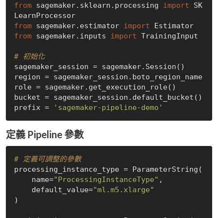
from
 sagemaker.sklearn.processing 
import
 SK
from
 sagemaker.estimator 
import
from
 sagemaker.inputs 
import
 TrainingInput

# 初始化
sagemaker_session = sagemaker.Session()

region = sagemaker_session.boto_region_name

role = sagemaker.get_execution_role()

bucket = sagemaker_session.default_bucket()

prefix = 
'sagemaker-pipeline-demo'
定義 Pipeline 參數
# 定義可調整的參數
processing_instance_type = ParameterString(

    name=
"ProcessingInstanceType"
,

    default_value=
"ml.m5.xlarge"
)
