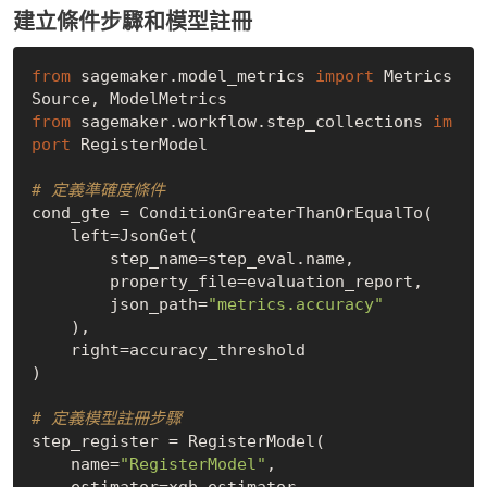
建立條件步驟和模型註冊
from
 sagemaker.model_metrics 
import
 Metrics
from
 sagemaker.workflow.step_collections 
im
port
 RegisterModel

# 定義準確度條件
cond_gte = ConditionGreaterThanOrEqualTo(

    left=JsonGet(

        step_name=step_eval.name,

        property_file=evaluation_report,

        json_path=
"metrics.accuracy"
    ),

    right=accuracy_threshold

)

# 定義模型註冊步驟
step_register = RegisterModel(

    name=
"RegisterModel"
,

    estimator=xgb_estimator,
