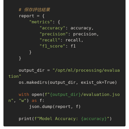
# 保存評估結果
    report = {

"metrics"
: {

"accuracy"
: accuracy,

"precision"
: precision,

"recall"
: recall,

"f1_score"
: f1

        }

    }

    output_dir = 
"/opt/ml/processing/evalua
tion"
    os.makedirs(output_dir, exist_ok=
True
)

with
 open(
f"
{output_dir}
/evaluation.jso
n"
, 
"w"
) 
as
 f:

        json.dump(report, f)

    print(
f"Model Accuracy: 
{accuracy}
"