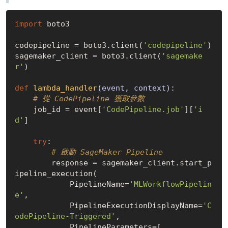
import
 boto3

codepipeline = boto3.client(
'codepipeline'
)

sagemaker_client = boto3.client(
'sagemake
r'
)

def
lambda_handler
(event, context)
:
# 從 CodePipeline 獲取參數
    job_id = event[
'CodePipeline.job'
][
'i
d'
]

try
:

# 啟動 SageMaker Pipeline
        response = sagemaker_client.start_p
ipeline_execution(

            PipelineName=
'MLWorkflowPipelin
e'
,

            PipelineExecutionDisplayName=
'C
odePipeline-Triggered'
,

            PipelineParameters=[
