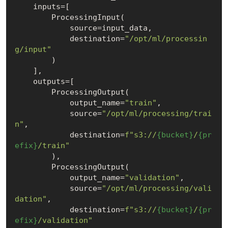
    inputs=[

        ProcessingInput(

            source=input_data,

            destination=
"/opt/ml/processin
g/input"
        )

    ],

    outputs=[

        ProcessingOutput(

            output_name=
"train"
,

            source=
"/opt/ml/processing/trai
n"
,

            destination=
f"s3://
{bucket}
/
{pr
efix}
/train"
        ),

        ProcessingOutput(

            output_name=
"validation"
,

            source=
"/opt/ml/processing/vali
dation"
,

            destination=
f"s3://
{bucket}
/
{pr
efix}
/validation"