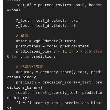
    test_df = pd.read_csv(test_path, header
=
None
)

    X_test = test_df.iloc[:, :
-1
]

    y_test = test_df.iloc[:, 
-1
]

# 預測
    dtest = xgb.DMatrix(X_test)

    predictions = model.predict(dtest)

    predictions_binary = [
1
if
 p > 
0.5
else
0
for
 p 
in
 predictions]

# 計算評估指標
    accuracy = accuracy_score(y_test, predi
ctions_binary)

    precision = precision_score(y_test, pre
dictions_binary)

    recall = recall_score(y_test, predictio
ns_binary)

    f1 = f1_score(y_test, predictions_binar
y)
