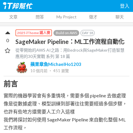
登入
文章
問答
My Project
徵才
聊天
Build on AWS
DAY
18
2025 iThome 鐵人賽
0
SageMaker Pipeline：ML工作流程自動化
從零開始的AWS AI之路：用Bedrock與SageMaker打造智慧
應用的30天實戰
系列 第
18
篇
蘋果章魚MichaelHo1203
10 個月前
‧
451
瀏覽
前言
實際的機器學習會有多重情境，需要多個 pipeline 去做處理
像是從數據處理、模型訓練到部署往往需要經過多個步驟，
也許有些地方還需要人工介入這樣
我們將探討如何使用 SageMaker Pipeline 來自動化整個 ML
工作流程，