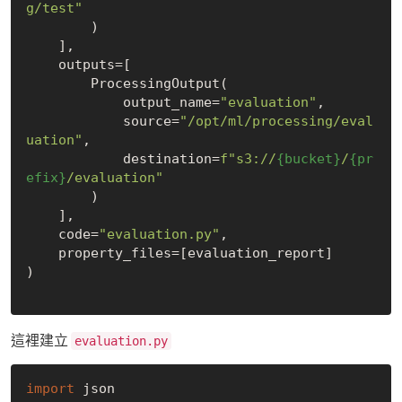
g/test"
        )

    ],

    outputs=[

        ProcessingOutput(

            output_name=
"evaluation"
,

            source=
"/opt/ml/processing/eval
uation"
,

            destination=
f"s3://
{bucket}
/
{pr
efix}
/evaluation"
        )

    ],

    code=
"evaluation.py"
,

    property_files=[evaluation_report]

)

這裡建立
evaluation.py
import