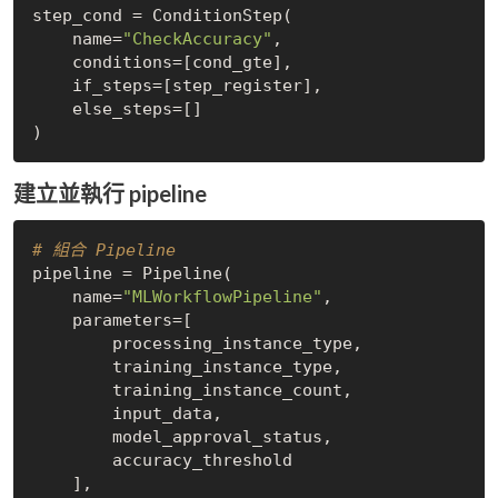
step_cond = ConditionStep(

    name=
"CheckAccuracy"
,

    conditions=[cond_gte],

    if_steps=[step_register],

    else_steps=[]

建立並執行 pipeline
# 組合 Pipeline
pipeline = Pipeline(

    name=
"MLWorkflowPipeline"
,

    parameters=[

        processing_instance_type,

        training_instance_type,

        training_instance_count,

        input_data,

        model_approval_status,

        accuracy_threshold

    ],
