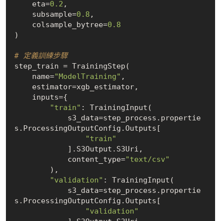
    eta=
0.2
,

    subsample=
0.8
,

    colsample_bytree=
0.8
)

# 定義訓練步驟
step_train = TrainingStep(

    name=
"ModelTraining"
,

    estimator=xgb_estimator,

    inputs={

"train"
: TrainingInput(

            s3_data=step_process.propertie
s.ProcessingOutputConfig.Outputs[

"train"
            ].S3Output.S3Uri,

            content_type=
"text/csv"
        ),

"validation"
: TrainingInput(

            s3_data=step_process.propertie
s.ProcessingOutputConfig.Outputs[

"validation"