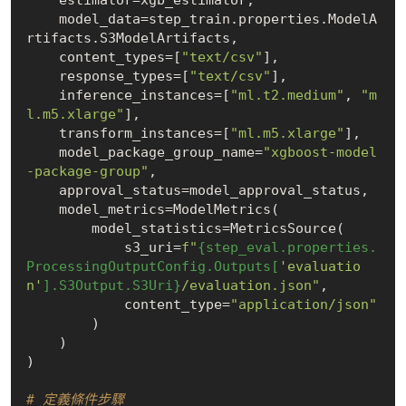
    model_data=step_train.properties.ModelA
rtifacts.S3ModelArtifacts,

    content_types=[
"text/csv"
],

    response_types=[
"text/csv"
],

    inference_instances=[
"ml.t2.medium"
, 
"m
l.m5.xlarge"
],

    transform_instances=[
"ml.m5.xlarge"
],

    model_package_group_name=
"xgboost-model
-package-group"
,

    approval_status=model_approval_status,

    model_metrics=ModelMetrics(

        model_statistics=MetricsSource(

            s3_uri=
f"
{step_eval.properties.
ProcessingOutputConfig.Outputs[
'evaluatio
n'
].S3Output.S3Uri}
/evaluation.json"
,

            content_type=
"application/json"
        )

    )

)

# 定義條件步驟