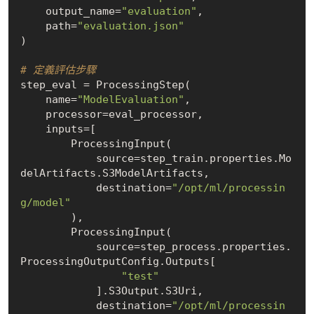
    output_name=
"evaluation"
,

    path=
"evaluation.json"
)

# 定義評估步驟
step_eval = ProcessingStep(

    name=
"ModelEvaluation"
,

    processor=eval_processor,

    inputs=[

        ProcessingInput(

            source=step_train.properties.Mo
delArtifacts.S3ModelArtifacts,

            destination=
"/opt/ml/processin
g/model"
        ),

        ProcessingInput(

            source=step_process.properties.
ProcessingOutputConfig.Outputs[

"test"
            ].S3Output.S3Uri,

            destination=
"/opt/ml/processin