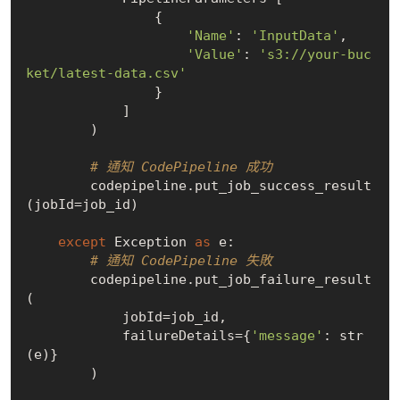
                {

'Name'
: 
'InputData'
,

'Value'
: 
's3://your-buc
ket/latest-data.csv'
                }

            ]

        )

# 通知 CodePipeline 成功
        codepipeline.put_job_success_result
(jobId=job_id)

except
 Exception 
as
 e:

# 通知 CodePipeline 失敗
        codepipeline.put_job_failure_result
(

            jobId=job_id,

            failureDetails={
'message'
: str
(e)}

        )
