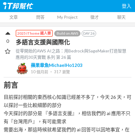
登入
文章
問答
My Project
徵才
聊天
Build on AWS
DAY
26
2025 iThome 鐵人賽
0
多語言支援與國際化
從零開始的AWS AI之路：用Bedrock與SageMaker打造智慧
應用的30天實戰
系列 第
26
篇
蘋果章魚MichaelHo1203
10 個月前
‧
317
瀏覽
前言
目前探討相關的東西核心知識已經差不多了，今天 26 天，可
以探討一些比較細節的部分
今天探討的部分是 『多語言支援』，相信我們的 ai 應用不只
有『台灣用戶』，有可能需求
需要出海，那這時候就希望我們的 ai 回答可以因地事宜，在