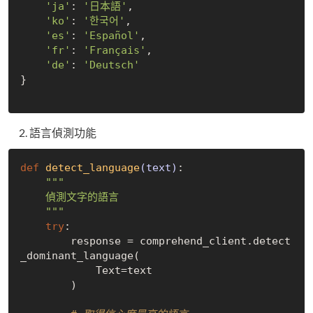
'ja'
: 
'日本語'
,

'ko'
: 
'한국어'
,

'es'
: 
'Español'
,

'fr'
: 
'Français'
,

'de'
: 
'Deutsch'
}

語言偵測功能
def
detect_language
(text)
:
"""

    偵測文字的語言

    """
try
:

        response = comprehend_client.detect
_dominant_language(

            Text=text

        )
