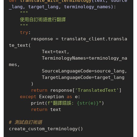
def
translate_with_terminology
(text, source
_lang, target_lang, terminology_names)
:
"""

    使用自訂術語進行翻譯

    """
try
:

        response = translate_client.transla
te_text(

            Text=text,

            TerminologyNames=terminology_na
mes,

            SourceLanguageCode=source_lang,

            TargetLanguageCode=target_lang

        )

return
 response[
'TranslatedText'
]

except
 Exception 
as
 e:

        print(
f"翻譯錯誤: 
{str(e)}
"
)

return
 text

# 測試自訂術語
create_custom_terminology()
