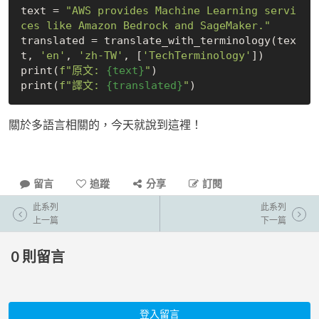
text = 
"AWS provides Machine Learning servi
ces like Amazon Bedrock and SageMaker."
translated = translate_with_terminology(tex
t, 
'en'
, 
'zh-TW'
, [
'TechTerminology'
])

print(
f"原文: 
{text}
"
)

print(
f"譯文: 
{translated}
"
關於多語言相關的，今天就說到這裡！
留言
追蹤
分享
訂閱
此系列
此系列
上一篇
下一篇
0
則留言
登入留言