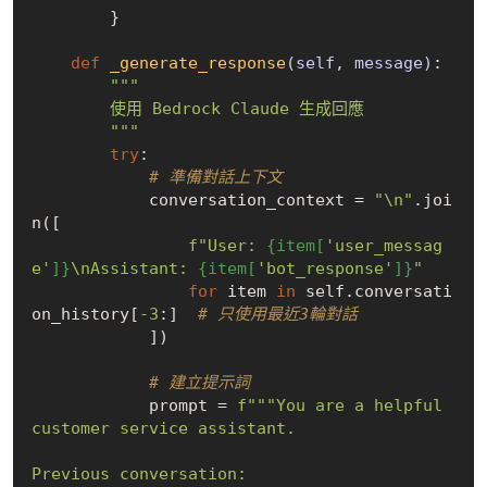
        }

def
_generate_response
(self, message)
:
"""

        使用 Bedrock Claude 生成回應

        """
try
:

# 準備對話上下文
            conversation_context = 
"\n"
.joi
n([

f"User: 
{item[
'user_messag
e'
]}
\nAssistant: 
{item[
'bot_response'
]}
"
for
 item 
in
 self.conversati
on_history[
-3
:]  
# 只使用最近3輪對話
            ])

# 建立提示詞
            prompt = 
f"""You are a helpful 
customer service assistant. 
