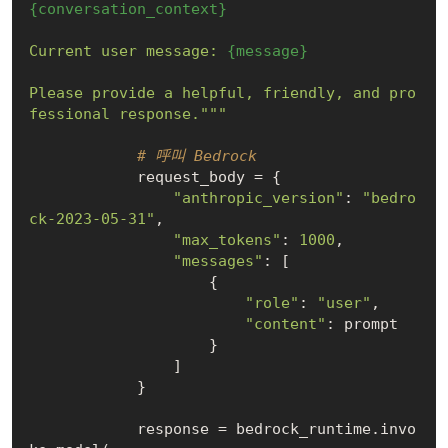
{conversation_context}
Current user message: 
{message}
Please provide a helpful, friendly, and pro
fessional response."""
# 呼叫 Bedrock
            request_body = {

"anthropic_version"
: 
"bedro
ck-2023-05-31"
,

"max_tokens"
: 
1000
,

"messages"
: [

                    {

"role"
: 
"user"
,

"content"
: prompt

                    }

                ]

            }

            response = bedrock_runtime.invo