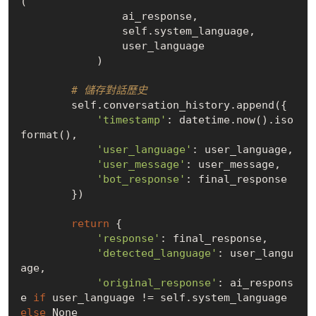
(

                ai_response,

                self.system_language,

                user_language

            )

# 儲存對話歷史
        self.conversation_history.append({

'timestamp'
: datetime.now().iso
format(),

'user_language'
: user_language,

'user_message'
: user_message,

'bot_response'
: final_response

        })

return
 {

'response'
: final_response,

'detected_language'
: user_langu
age,

'original_response'
: ai_respons
e 
if
 user_language != self.system_language 
else
None