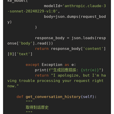
ke_model(

                modelId=
'anthropic.claude-3
-sonnet-20240229-v1:0'
,

                body=json.dumps(request_bod
y)

            )

            response_body = json.loads(resp
onse[
'body'
].read())

return
 response_body[
'content'
]
[
0
][
'text'
]

except
 Exception 
as
 e:

            print(
f"生成回應錯誤: 
{str(e)}
"
)

return
"I apologize, but I'm ha
ving trouble processing your request right 
now."
def
get_conversation_history
(self)
:
"""

        取得對話歷史

        """