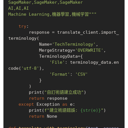
SageMaker,SageMaker,SageMaker

AI,AI,AI

Machine Learning,機器學習,機械学習"""
try
:

        response = translate_client.import_
terminology(

            Name=
'TechTerminology'
,

            MergeStrategy=
'OVERWRITE'
,

            TerminologyData={

'File'
: terminology_data.en
code(
'utf-8'
),

'Format'
: 
'CSV'
            }

        )

        print(
"自訂術語建立成功"
)

return
 response

except
 Exception 
as
 e:

        print(
f"建立術語錯誤: 
{str(e)}
"
)

return
None