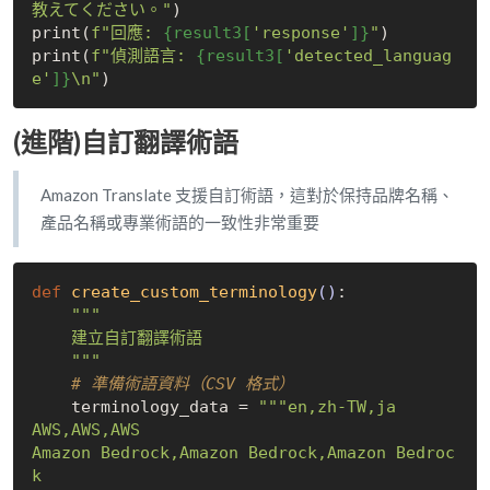
教えてください。"
)

print(
f"回應: 
{result3[
'response'
]}
"
)

print(
f"偵測語言: 
{result3[
'detected_languag
e'
]}
\n"
(進階)自訂翻譯術語
Amazon Translate 支援自訂術語，這對於保持品牌名稱、
產品名稱或專業術語的一致性非常重要
def
create_custom_terminology
()
:
"""

    建立自訂翻譯術語

    """
# 準備術語資料（CSV 格式）
    terminology_data = 
"""en,zh-TW,ja

AWS,AWS,AWS

Amazon Bedrock,Amazon Bedrock,Amazon Bedroc
k
