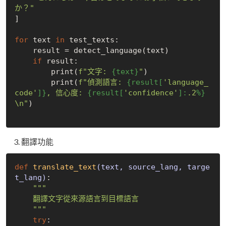
か？"
]

for
 text 
in
 test_texts:

    result = detect_language(text)

if
 result:

        print(
f"文字: 
{text}
"
)

        print(
f"偵測語言: 
{result[
'language_
code'
]}
, 信心度: 
{result[
'confidence'
]:
.2
%}
\n"
)

翻譯功能
def
translate_text
(text, source_lang, targe
t_lang)
:
"""

    翻譯文字從來源語言到目標語言

    """
try
:
