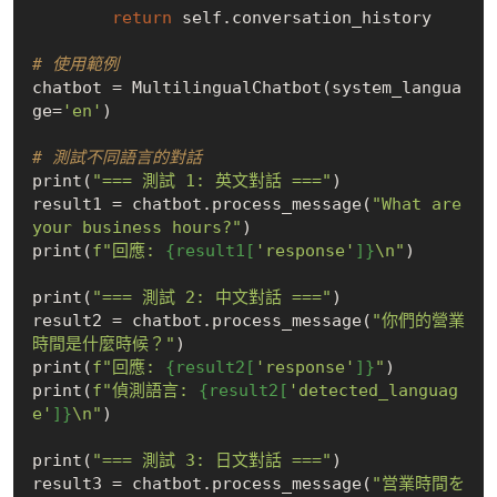
return
 self.conversation_history

# 使用範例
chatbot = MultilingualChatbot(system_langua
ge=
'en'
)

# 測試不同語言的對話
print(
"=== 測試 1: 英文對話 ==="
)

result1 = chatbot.process_message(
"What are 
your business hours?"
)

print(
f"回應: 
{result1[
'response'
]}
\n"
)

print(
"=== 測試 2: 中文對話 ==="
)

result2 = chatbot.process_message(
"你們的營業
時間是什麼時候？"
)

print(
f"回應: 
{result2[
'response'
]}
"
)

print(
f"偵測語言: 
{result2[
'detected_languag
e'
]}
\n"
)

print(
"=== 測試 3: 日文對話 ==="
)

result3 = chatbot.process_message(
"営業時間を