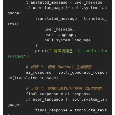
        translated_message = user_message

if
 user_language != self.system_lan
guage:

            translated_message = translate_
text(

                user_message, 

                user_language, 

                self.system_language

            )

            print(
f"翻譯後訊息: 
{translated_m
essage}
"
)

# 步驟 3: 使用 Bedrock 生成回應
        ai_response = self._generate_respon
se(translated_message)

# 步驟 4: 翻譯回應為用戶語言（如果需要）
        final_response = ai_response

if
 user_language != self.system_lan
guage:

            final_response = translate_text