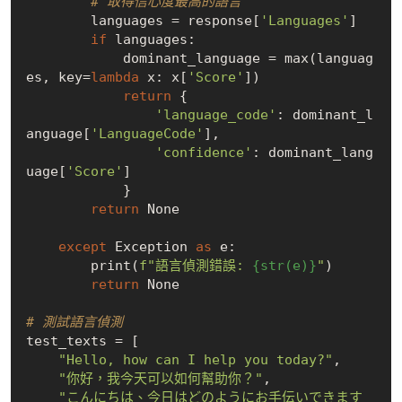
# 取得信心度最高的語言
        languages = response[
'Languages'
]

if
 languages:

            dominant_language = max(languag
es, key=
lambda
 x: x[
'Score'
])

return
 {

'language_code'
: dominant_l
anguage[
'LanguageCode'
],

'confidence'
: dominant_lang
uage[
'Score'
]

            }

return
None
except
 Exception 
as
 e:

        print(
f"語言偵測錯誤: 
{str(e)}
"
)

return
None
# 測試語言偵測
test_texts = [

"Hello, how can I help you today?"
,

"你好，我今天可以如何幫助你？"
,

"こんにちは、今日はどのようにお手伝いできます