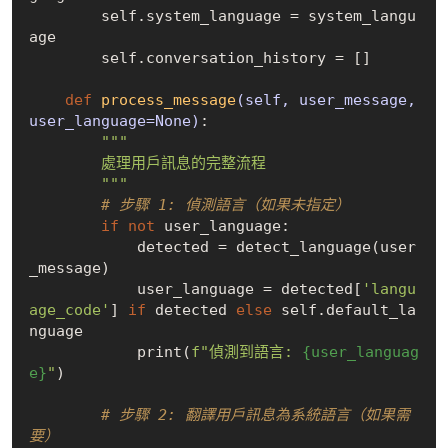
        self.system_language = system_langu
age

        self.conversation_history = []

def
process_message
(self, user_message, 
user_language=None)
:
"""

        處理用戶訊息的完整流程

        """
# 步驟 1: 偵測語言（如果未指定）
if
not
 user_language:

            detected = detect_language(user
_message)

            user_language = detected[
'langu
age_code'
] 
if
 detected 
else
 self.default_la
nguage

            print(
f"偵測到語言: 
{user_languag
e}
"
)

# 步驟 2: 翻譯用戶訊息為系統語言（如果需
要）