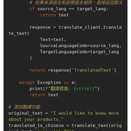
# 如果來源語言和目標語言相同，直接返回原文
if
 source_lang == target_lang:

return
 text

        response = translate_client.transla
te_text(

            Text=text,

            SourceLanguageCode=source_lang,

            TargetLanguageCode=target_lang

        )

return
 response[
'TranslatedText'
]

except
 Exception 
as
 e:

        print(
f"翻譯錯誤: 
{str(e)}
"
)

return
 text

# 測試翻譯功能
original_text = 
"I would like to know more 
about your products."
translated_to_chinese = translate_text(orig