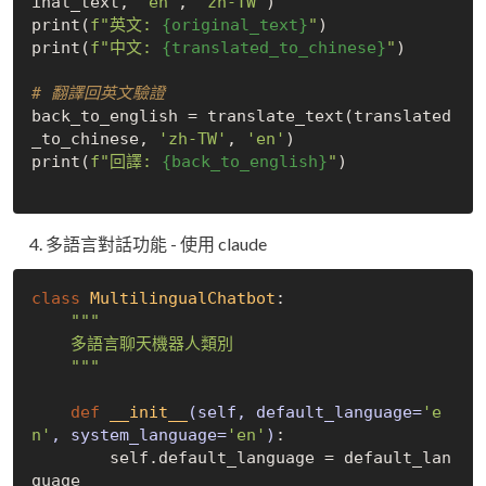
inal_text, 
'en'
, 
'zh-TW'
)

print(
f"英文: 
{original_text}
"
)

print(
f"中文: 
{translated_to_chinese}
"
)

# 翻譯回英文驗證
back_to_english = translate_text(translated
_to_chinese, 
'zh-TW'
, 
'en'
)

print(
f"回譯: 
{back_to_english}
"
)

多語言對話功能 - 使用 claude
class
MultilingualChatbot
:
"""

    多語言聊天機器人類別

    """
def
__init__
(self, default_language=
'e
n'
, system_language=
'en'
)
:
        self.default_language = default_lan
guage
