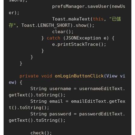
                prefsManager.saveUser(newUs
er);

                Toast.makeText(
this
, 
"已儲
存"
, Toast.LENGTH_SHORT).show();

                clear();

            } 
catch
 (JSONException e) {

                e.printStackTrace();

            }

        }

    }

private
void
onLoginButtonClick
(View vi
ew)
{

        String username = usernameEditText.
getText().toString();

        String email = emailEditText.getTex
t().toString();

        String password = passwordEditText.
getText().toString();

        check();
