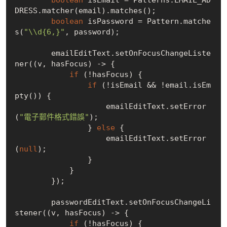
DRESS.matcher(email).matches();

boolean
 isPassword = Pattern.matche
s(
"\\d{6,}"
, password);

        emailEditText.setOnFocusChangeListe
ner((v, hasFocus) -> {

if
 (!hasFocus) {

if
 (!isEmail && !email.isEm
pty()) {

                    emailEditText.setError
(
"電子郵件格式錯誤"
);

                } 
else
 {

                    emailEditText.setError
(
null
);

                }

            }

        });

        passwordEditText.setOnFocusChangeLi
stener((v, hasFocus) -> {

if
 (!hasFocus) {
