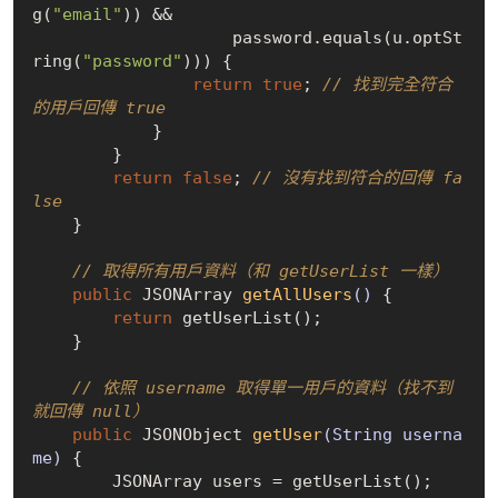
g(
"email"
)) &&

                    password.equals(u.optSt
ring(
"password"
))) {

return
true
; 
// 找到完全符合
的用戶回傳 true
            }

        }

return
false
; 
// 沒有找到符合的回傳 fa
lse
    }

// 取得所有用戶資料（和 getUserList 一樣）
public
 JSONArray 
getAllUsers
()
{

return
 getUserList();

    }

// 依照 username 取得單一用戶的資料（找不到
就回傳 null）
public
 JSONObject 
getUser
(String userna
me)
{

        JSONArray users = getUserList();
