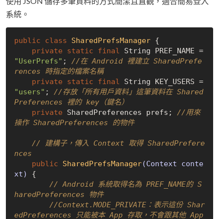
使用 JSON 儲存多筆資料的方式簡潔且直觀，適合簡易登入
系統。
public
class
SharedPrefsManager
{

private
static
final
 String PREF_NAME = 
"UserPrefs"
; 
//在 Android 裡建立 SharedPrefe
rences 時指定的檔案名稱
private
static
final
 String KEY_USERS = 
"users"
; 
//存放「所有用戶資料」這筆資料在 Shared
Preferences 裡的 key（鍵名）
private
 SharedPreferences prefs; 
//用來
操作 SharedPreferences 的物件
// 建構子，傳入 Context 取得 SharedPrefere
nces
public
SharedPrefsManager
(Context conte
xt)
{

// Android 系統取得名為 PREF_NAME的 S
haredPreferences 物件
//Context.MODE_PRIVATE：表示這份 Shar
edPreferences 只能被本 App 存取，不會跟其他 App 