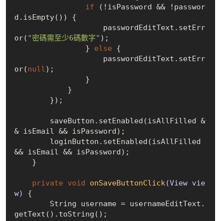
if
 (!isPassword && !passwor
d.isEmpty()) {

                    passwordEditText.setErr
or(
"密碼需至少6碼數字"
);

                } 
else
 {

                    passwordEditText.setErr
or(
null
);

                }

            }

        });

        saveButton.setEnabled(isAllFilled &
& isEmail && isPassword);

        loginButton.setEnabled(isAllFilled 
&& isEmail && isPassword);

    }

private
void
onSaveButtonClick
(View vie
w)
{

        String username = usernameEditText.
getText().toString();
