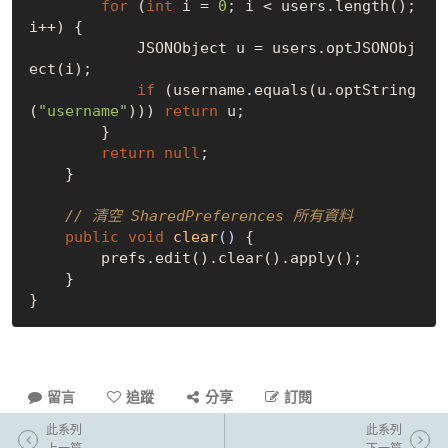
for
 (
int
 i = 
0
; i < users.length(); 
i++) {

            JSONObject u = users.optJSONObj
ect(i);

if
 (username.equals(u.optString
(
"username"
))) 
return
 u;

        }

return
null
;

    }

// 清空 SharedPreferences 所有資料
public
void
clear
()
{

        prefs.edit().clear().apply();

    }

留言
追蹤
分享
訂閱
此系列
此系列