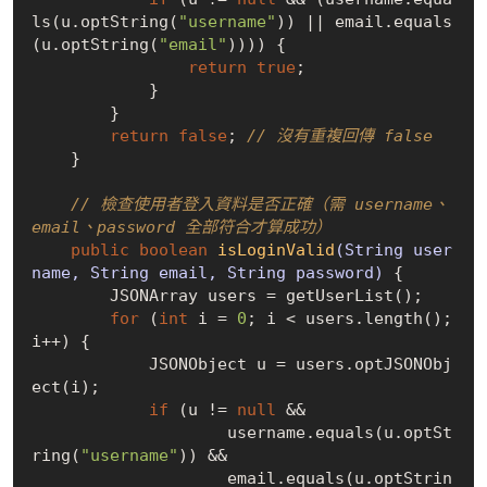
ls(u.optString(
"username"
)) || email.equals
(u.optString(
"email"
)))) {

return
true
;

            }

        }

return
false
; 
// 沒有重複回傳 false
    }

// 檢查使用者登入資料是否正確（需 username、
email、password 全部符合才算成功）
public
boolean
isLoginValid
(String user
name, String email, String password)
{

        JSONArray users = getUserList();

for
 (
int
 i = 
0
; i < users.length(); 
i++) {

            JSONObject u = users.optJSONObj
ect(i);

if
 (u != 
null
 &&

                    username.equals(u.optSt
ring(
"username"
)) &&

                    email.equals(u.optStrin