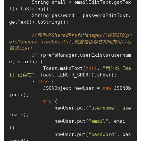
        String email = emailEditText.getTex
t().toString();

        String password = passwordEditText.
getText().toString();

//呼叫在SharedPrefsManager已經寫好的pr
efsManager.userExists()檢查是否存在相同的用戶名
稱或email
if
 (prefsManager.userExists(usernam
e, email)) {

            Toast.makeText(
this
, 
"用戶或 Ema
il 已存在"
, Toast.LENGTH_SHORT).show();

        } 
else
 {

            JSONObject newUser = 
new
 JSONOb
ject();

try
 {

                newUser.put(
"username"
, use
rname);

                newUser.put(
"email"
, emai
l);

                newUser.put(
"password"
, pas
sword);
