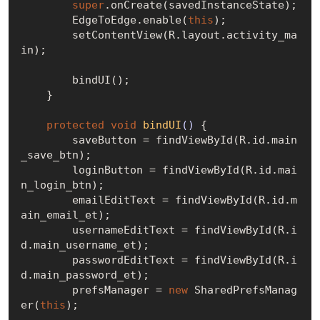
super
.onCreate(savedInstanceState);

        EdgeToEdge.enable(
this
);

        setContentView(R.layout.activity_ma
in);

        bindUI();

    }

protected
void
bindUI
()
{

        saveButton = findViewById(R.id.main
_save_btn);

        loginButton = findViewById(R.id.mai
n_login_btn);

        emailEditText = findViewById(R.id.m
ain_email_et);

        usernameEditText = findViewById(R.i
d.main_username_et);

        passwordEditText = findViewById(R.i
d.main_password_et);

        prefsManager = 
new
 SharedPrefsManag
er(
this
);
