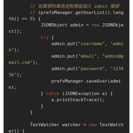
// 如果資料庫為空則預設加入 admin 帳號
if
 (prefsManager.getUserList().leng
th() == 
0
) {

            JSONObject admin = 
new
 JSONObje
ct();

try
 {

                admin.put(
"username"
, 
"admi
n"
);

                admin.put(
"email"
, 
"admin@g
mail.com"
);

                admin.put(
"password"
, 
"1234
56"
);

                prefsManager.saveUser(admi
n);

            } 
catch
 (JSONException e) {

                e.printStackTrace();

            }

        }

        TextWatcher watcher = 
new
 TextWatch
er() {
