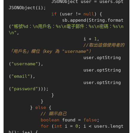
                JSONObject user = users.opt
JSONObject(i);

if
 (user != 
null
) {

                    sb.append(String.format
(
"帳號%d：\n用戶名：%s\n電子郵件：%s\n密碼：%s\n
\n"
,

                            i + 
1
,

//取出這個使用者的
「用戶名」欄位（key 為 "username"）
                            user.optString
(
"username"
),

                            user.optString
(
"email"
),

                            user.optString
(
"password"
)));

                }

            }

        } 
else
 {

// 顯示自己
boolean
 found = 
false
;

for
 (
int
 i = 
0
; i < users.lengt
h(); i++) {
