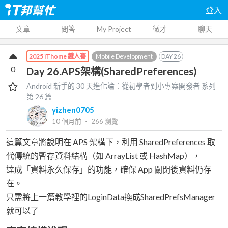
登入
文章
問答
My Project
徵才
聊天
Mobile Development
DAY
26
2025 iThome 鐵人賽
0
Day 26.APS架構(SharedPreferences)
Android 新手的 30 天進化論：從初學者到小專案開發者
系列
第
26
篇
yizhen0705
10 個月前
‧
266
瀏覽
這篇文章將說明在 APS 架構下，利用 SharedPreferences 取
代傳統的暫存資料結構（如 ArrayList 或 HashMap），
達成「資料永久保存」的功能，確保 App 關閉後資料仍存
在。
只需將上一篇教學裡的LoginData換成SharedPrefsManager
就可以了