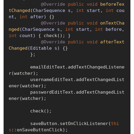
@Override
public
void
beforeTex
tChanged
(CharSequence s, 
int
 start, 
int
 cou
nt, 
int
 after)
{}

@Override
public
void
onTextCha
nged
(CharSequence s, 
int
 start, 
int
 before, 
int
 count)
{ check(); }

@Override
public
void
afterText
Changed
(Editable s)
{}

        };

        emailEditText.addTextChangedListene
r(watcher);

        usernameEditText.addTextChangedList
ener(watcher);

        passwordEditText.addTextChangedList
ener(watcher);

        check();

        saveButton.setOnClickListener(
thi
s
::onSaveButtonClick);
