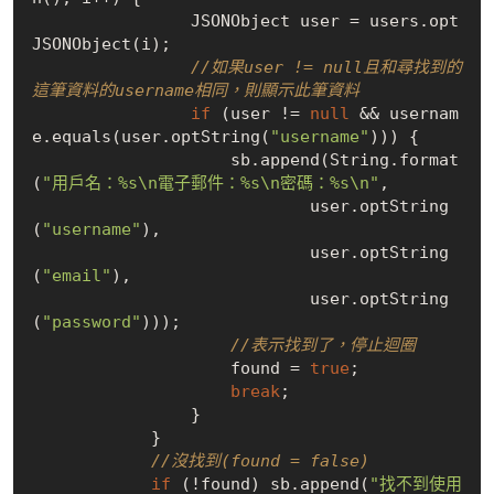
                JSONObject user = users.opt
JSONObject(i);

//如果user != null且和尋找到的
這筆資料的username相同，則顯示此筆資料
if
 (user != 
null
 && usernam
e.equals(user.optString(
"username"
))) {

                    sb.append(String.format
(
"用戶名：%s\n電子郵件：%s\n密碼：%s\n"
,

                            user.optString
(
"username"
),

                            user.optString
(
"email"
),

                            user.optString
(
"password"
)));

//表示找到了，停止迴圈
                    found = 
true
;

break
;

                }

            }

//沒找到(found = false)
if
 (!found) sb.append(
"找不到使用