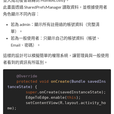
登入成功後會跳轉到 HomeActivity。
此畫面透過 SharedPrefsManager 讀取資料，並根據使用者
角色顯示不同內容：
若為 admin：顯示所有註冊過的帳號資料（完整清
單）。
若為一般使用者：只顯示自己的帳號資料（帳號、
Email、密碼）。
這樣的設計可以模擬簡單的權限系統，讓管理員與一般使用
者看到的資訊有所區別。
@Override
protected
void
onCreate
(Bundle savedIns
tanceState)
{

super
.onCreate(savedInstanceState);

        EdgeToEdge.enable(
this
);

        setContentView(R.layout.activity_ho
me);
