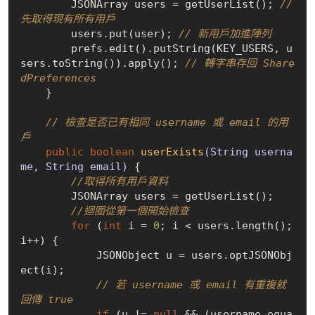
        JSONArray users = getUserList(); 
// 
先取得現有所有用戶
        users.put(user); 
// 新用戶加進陣列
        prefs.edit().putString(KEY_USERS, u
sers.toString()).apply(); 
// 轉字串存回 Share
dPreferences
    }

// 檢查是否已有相同 username 或 email 的用
戶
public
boolean
userExists
(String userna
me, String email)
{

//取得所有用戶資料
        JSONArray users = getUserList();

//迴圈從第一個開始檢查
for
 (
int
 i = 
0
; i < users.length(); 
i++) {

            JSONObject u = users.optJSONObj
ect(i);

// 若 username 或 email 有重複就
回傳 true
if
 (u != 
null
 && (username.equa