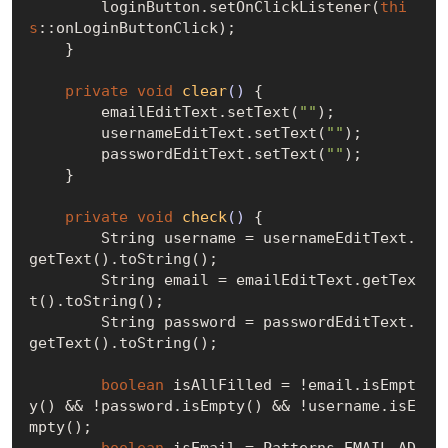
        loginButton.setOnClickListener(
thi
s
::onLoginButtonClick);

    }

private
void
clear
()
{

        emailEditText.setText(
""
);

        usernameEditText.setText(
""
);

        passwordEditText.setText(
""
);

    }

private
void
check
()
{

        String username = usernameEditText.
getText().toString();

        String email = emailEditText.getTex
t().toString();

        String password = passwordEditText.
getText().toString();

boolean
 isAllFilled = !email.isEmpt
y() && !password.isEmpty() && !username.isE
mpty();

boolean
 isEmail = Patterns.EMAIL_AD