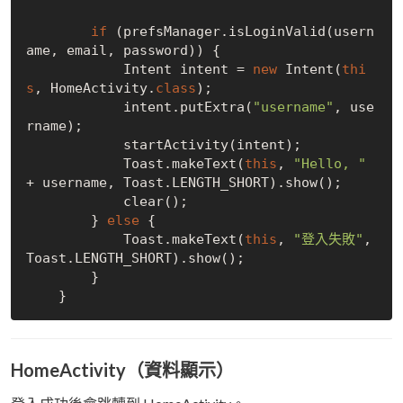
if
 (prefsManager.isLoginValid(usern
ame, email, password)) {

            Intent intent = 
new
 Intent(
thi
s
, HomeActivity
.
class
)
;

            intent.putExtra(
"username"
, use
rname);

            startActivity(intent);

            Toast.makeText(
this
, 
"Hello, "
+ username, Toast.LENGTH_SHORT).show();

            clear();

        } 
else
 {

            Toast.makeText(
this
, 
"登入失敗"
, 
Toast.LENGTH_SHORT).show();

        }

HomeActivity（資料顯示）