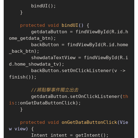
        bindUI();

    }

protected
void
bindUI
()
{

        getdataButton = findViewById(R.id.h
ome_getdata_btn);

        backButton = findViewById(R.id.home
_back_btn);

        showdataTextView = findViewById(R.i
d.home_showdata_tv);

        backButton.setOnClickListener(v -> 
finish());

//將點擊事件獨立出去
        getdataButton.setOnClickListener(
th
is
::onGetDataButtonClick);

    }

protected
void
onGetDataButtonClick
(Vie
w view)
{

        Intent intent = getIntent();
