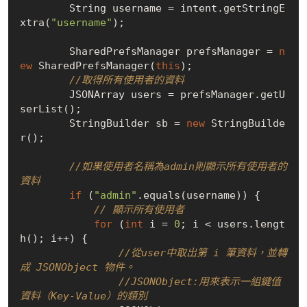
        String username = intent.getStringE
xtra(
"username"
);

        SharedPrefsManager prefsManager = 
n
ew
 SharedPrefsManager(
this
);

//取得所有使用者的資料
        JSONArray users = prefsManager.getU
serList();

        StringBuilder sb = 
new
 StringBuilde
r();

//如果使用者名稱為admin則顯示所有使用者的
資料
if
 (
"admin"
.equals(username)) {

// 顯示所有使用者
for
 (
int
 i = 
0
; i < users.lengt
h(); i++) {

//從user中取出第 i 筆資料，並轉
成 JSONObject 物件。
//JSONObject:用來表示一組鍵值
資料（Key-Value）的類別