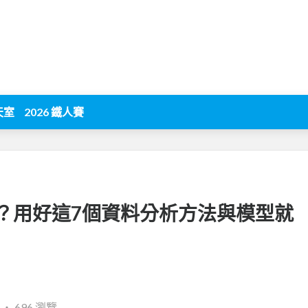
天室
2026 鐵人賽
？用好這7個資料分析方法與模型就
‧
696 瀏覽