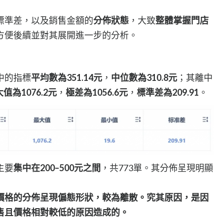
標準差，以及銷售金額的
分佈狀態
，大致
整體掌握門店
方便後續並對其展開進一步的分析。
中的指標
平均數為351.14元
，
中位數為310.8元
；其離中
值為1076.2元
，
極差為1056.6元
，
標準差為209.91
。
主要
集中在200–500元之間
，共773單。其分佈呈現明顯
價格的分佈呈現偏態形狀，較為離散。究其原因，是因
售且價格相對較低的原因造成的。