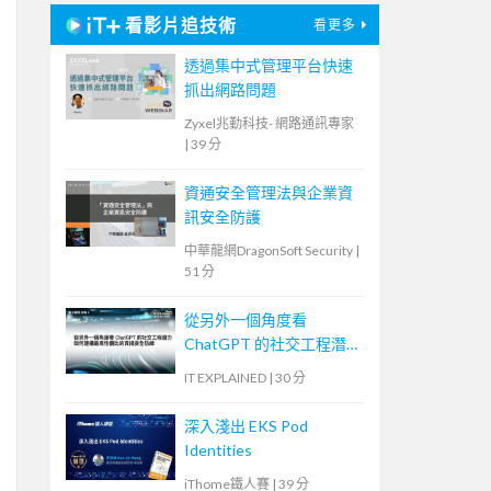
看影片追技術
看更多
透過集中式管理平台快速
抓出網路問題
Zyxel兆勤科技- 網路通訊專家
|
39 分
資通安全管理法與企業資
訊安全防護
中華龍網DragonSoft Security
|
51 分
從另外一個角度看
ChatGPT 的社交工程潛
力—如何建構最高性價比
IT EXPLAINED
|
30 分
的資訊安全防線
深入淺出 EKS Pod
Identities
iThome鐵人賽
|
39 分