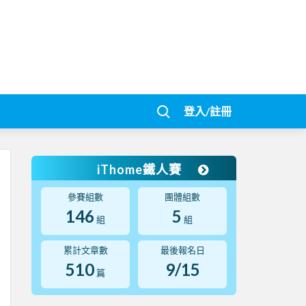
登入/註冊
iThome鐵人賽
參賽組數
團體組數
146
5
組
組
累計文章數
最後報名日
510
9/15
篇