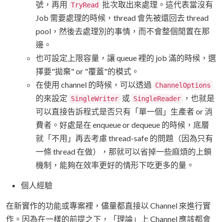
號，再用
批次取出來處理。這代表當沒有
TryRead
Job 需要處理的時候，thread 會先被還回去 thread
pool，然後去處理別的事情，而不會整個閒置在那
邊。
也可設定上限容量，讓 queue 裡的 job 滿的時候，選
擇要"拋棄" or "覆蓋"的模式。
在使用 channel 的時候，可以透過
ChannelOptions
的來設定
或
，也就是
SingleWriter
SingleReader
可以直接告訴程式是否只有「單一個」生產者 or 消
費者。好處是在 enqueue or dequeue 的時候，底層
就「不用」再去考慮 thread-safe 的問題（因為只有
一條 thread 在做），那就可以省掉一些麻煩的上鎖
機制，能夠在效率更好的情形下吃更多的量。
個人經驗
在新實作的功能或專案裡，儘量都直接以 Channel 來進行實
作。因為在一樣的前提之下，「理論」上 Channel 應該都會