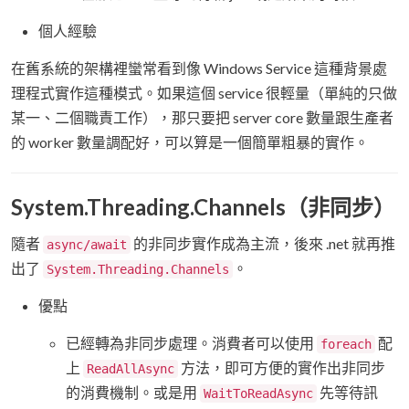
個人經驗
在舊系統的架構裡蠻常看到像 Windows Service 這種背景處
理程式實作這種模式。如果這個 service 很輕量（單純的只做
某一、二個職責工作），那只要把 server core 數量跟生產者
的 worker 數量調配好，可以算是一個簡單粗暴的實作。
System.Threading.Channels（非同步）
隨者
的非同步實作成為主流，後來 .net 就再推
async/await
出了
。
System.Threading.Channels
優點
已經轉為非同步處理。消費者可以使用
配
foreach
上
方法，即可方便的實作出非同步
ReadAllAsync
的消費機制。或是用
先等待訊
WaitToReadAsync