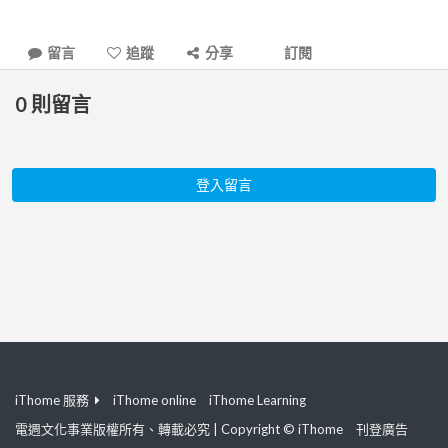
留言
追蹤
分享
訂閱
0
則留言
登入留言
iThome 服務
iThome online
iThome Learning
電週文化事業版權所有、轉載必究 | Copyright © iThome
刊登廣告