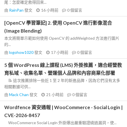
尾：怎麼確定救得回來...
由
RainPan
發文
16 小時前
0
個留言
[OpenCV 學習筆記] 2. 使用 OpenCV 進行影像混合
(Image Blending)
本文將簡單示範如何使用 OpenCV 的 addWeighted 方法進行圖片
的...
由
logohow1020
發文
17 小時前
0
個留言
5 個 WordPress 線上課程 (LMS) 外掛推薦，適合經營教
育私域、收集名單、營運個人品牌和內容商業化部署
📝 這次推薦排除一些近 1 至 2 年的新進品牌，因為它們沒有太多
相關數據可供...
由
Mack Chan
發文
21 小時前
0
個留言
Wordfence 資安通報 | WooCommerce - Social Login |
CVE-2026-8457
WooCommerce Social Login 外掛爆出嚴重驗證繞過漏洞，使...