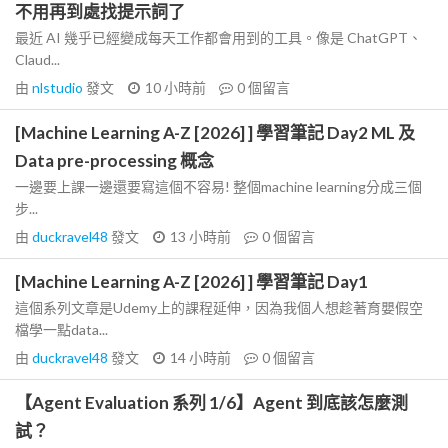
不用再到處找提示詞了
最近 AI 幾乎已經變成每天工作都會用到的工具。像是 ChatGPT、
Claud...
由
nlstudio
發文
10 小時前
0
個留言
[Machine Learning A-Z [2026] ] 學習筆記 Day2 ML 及
Data pre-processing 概念
一邊要上課一邊還要寫這個不容易! 整個machine learning分成三個
步...
由
duckravel48
發文
13 小時前
0
個留言
[Machine Learning A-Z [2026] ] 學習筆記 Day1
這個系列文章是Udemy上的課程延伸，因為我個人想趁著育嬰假空
檔學一點data...
由
duckravel48
發文
14 小時前
0
個留言
【Agent Evaluation 系列 1/6】Agent 到底該怎麼測
試？