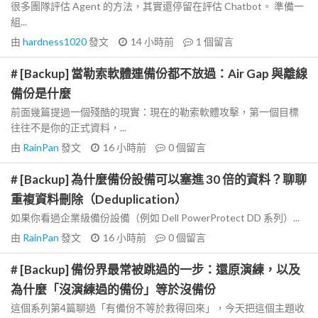
很多團隊評估 Agent 的方法，其實還停留在評估 Chatbot。 準備一
組...
由
hardness1020
發文
14 小時前
1
個留言
# [Backup] 當勒索軟體連備份都不放過：Air Gap 與離線
備份是什麼
前面幾篇提過一個殘酷的現實：現在的勒索軟體攻擊，第一個目標
往往不是你的正式資料，...
由
RainPan
發文
16 小時前
0
個留言
# [Backup] 為什麼備份設備可以塞進 30 倍的資料？聊聊
重複資料刪除（Deduplication）
如果你看過企業級備份設備（例如 Dell PowerProtect DD 系列）...
由
RainPan
發文
16 小時前
0
個留言
# [Backup] 備份界最常被跳過的一步：還原演練，以及
為什麼「沒演練過的備份」等於沒備份
這個系列第4篇聊過「有備份不等於救得回來」，今天把這個主題收