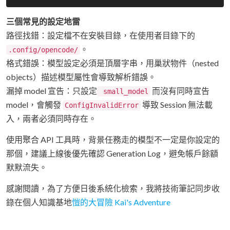
三個常見的設定地雷
路徑找錯：設定檔不在安裝目錄，在使用者目錄下的
。
.config/opencode/
格式錯誤：模型設定必須是頂層字串，用巢狀物件（nested
objects）描述模型屬性會導致解析錯誤。
漏掉 model 宣告：只設定
而沒有同時宣告
small_model
model，會觸發
導致 Session 無法載
ConfigInvalidError
入，兩者必須同時存在。
使用聚合 API 工具時，背景任務走的模型不一定是你設定的
那個，建議上線後優先確認 Generation Log，避免帳戶餘額
默默流失。
感謝閱讀，為了方便日後系統化檢索，我將技術筆記同步收
錄在個人知識基地
愷的大冒險 Kai's Adventure