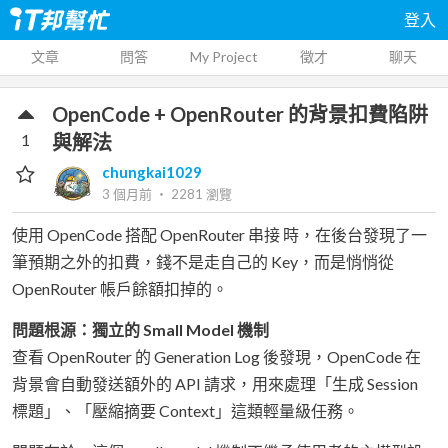
登入
文章
問答
My Project
徵才
聊天
OpenCode + OpenRouter 的背景扣費陷阱
1
與解法
chungkai1029
3 個月前
‧
2281
瀏覽
使用 OpenCode 搭配 OpenRouter 串接 時，在後台發現了一
筆預期之外的扣費，錢不是走自己的 Key，而是悄悄從
OpenRouter 帳戶餘額扣掉的。
問題根源：獨立的 Small Model 機制
查看 OpenRouter 的 Generation Log 後發現，OpenCode 在
背景會自動發送額外的 API 請求，用來處理「生成 Session
標題」、「壓縮摘要 Context」這類輕量級任務。