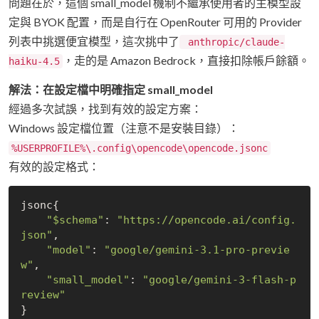
問題在於，這個 small_model 機制不繼承使用者的主模型設
定與 BYOK 配置，而是自行在 OpenRouter 可用的 Provider
列表中挑選便宜模型，這次挑中了
anthropic/claude-
，走的是 Amazon Bedrock，直接扣除帳戶餘額。
haiku-4.5
解法：在設定檔中明確指定 small_model
經過多次試誤，找到有效的設定方案：
Windows 設定檔位置（注意不是安裝目錄）：
%USERPROFILE%\.config\opencode\opencode.jsonc
有效的設定格式：
jsonc{

"
$schema
"
: 
"https://opencode.ai/config.
json"
,

"model"
: 
"google/gemini-3.1-pro-previe
w"
,

"small_model"
: 
"google/gemini-3-flash-p
review"