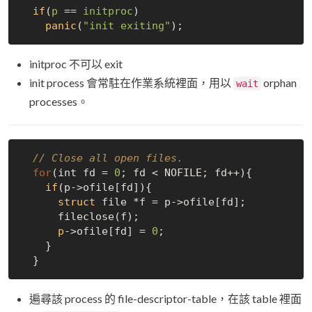
if
(
p
 == 
initproc
)
panic
(
"init exiting"
initproc 不可以 exit
init process 會常駐在作業系統裡面，用以
orphan
wait
processes。
// Close all open files.
for
(int fd = 
0
; fd < NOFILE; fd++){

if
(p->
ofile[fd]){

struct
 file *f = p->
ofile[fd];

      fileclose(f);

p
->
ofile[fd] = 
0
;

    }

遍尋該 process 的 file-descriptor-table，在該 table 裡面