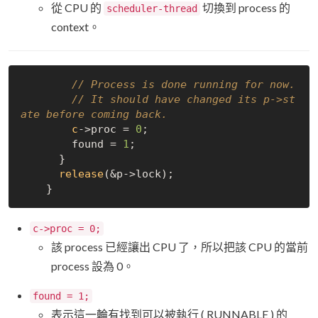
從 CPU 的
切換到 process 的
scheduler-thread
context。
// Process is done running for now.
// It should have changed its p->st
ate before coming back.
c
->
proc = 
0
;

        found = 
1
;

      }

release
(&p->
lock);

c->proc = 0;
該 process 已經讓出 CPU 了，所以把該 CPU 的當前
process 設為 0。
found = 1;
表示這一輪有找到可以被執行 ( RUNNABLE ) 的