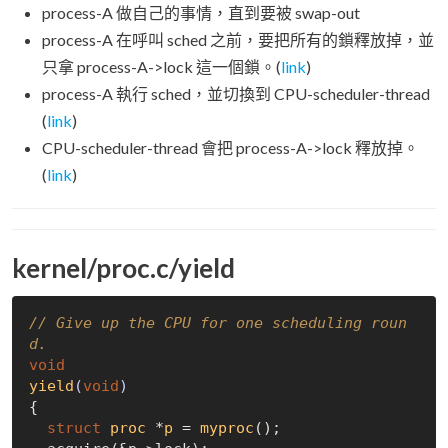
process-A 做自己的事情，直到要被 swap-out
process-A 在呼叫 sched 之前，要把所有的鎖釋放掉，並
只拿 process-A->lock 這一個鎖。(
link
)
process-A 執行 sched，並切換到 CPU-scheduler-thread
(
link
)
CPU-scheduler-thread 會把 process-A->lock 釋放掉。
(
link
)
kernel/proc.c/yield
// Give up the CPU for one scheduling roun
d.
void
yield
(
void
)
{

struct
proc
 *
p
 = 
myproc
();