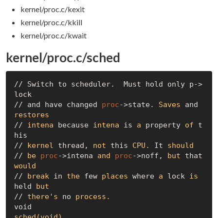
kernel/proc.c/kexit
kernel/proc.c/kkill
kernel/proc.c/kwait
kernel/proc.c/sched
// Switch to scheduler.  Must hold only p->
lock

// and have changed 
proc
->state.
 Saves
 and
restores
//
 intena
 because
 intena
 is
 a
 property
 of
 t
his

//
 kernel
 thread,
 not
 this
 CPU.
 It
 should
//
 be
proc
->intena
 and
proc
->noff,
 but
 that
would
//
 break
 in
 the
 few
 places
 where
 a
 lock
 is
held
 but
//
 there's
 no
 process.
void
sched(void)