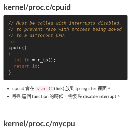
kernel/proc.c/cpuid
// Must be called with interrupts disabled,
// to prevent race with process being moved
// to a different CPU.
int
cpuid()

{

int
id
 = r_tp();

return
id
;

cpu id 會在
(link) 放到 tp register 裡面。
start()
呼叫這個 function 的時候，需要先 disable interrupt。
kernel/proc.c/mycpu