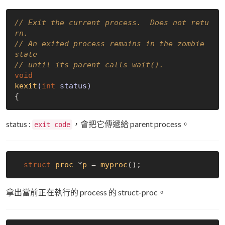
// Exit the current process.  Does not retu
rn.
// An exited process remains in the zombie 
state
// until its parent calls wait().
void
kexit
(
int
 status)
status :
，會把它傳遞給 parent process。
exit code
struct
proc
 *
p
 = 
myproc
();
拿出當前正在執行的 process 的 struct-proc。