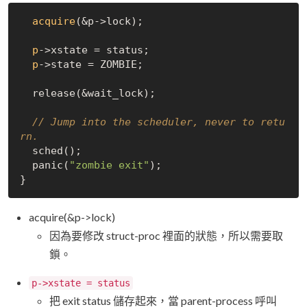
acquire
(&p->
lock);

p
->
xstate = status;

p
->
state = ZOMBIE;

  release(&wait_lock);

// Jump into the scheduler, never to retu
rn.
  sched();

  panic(
"zombie exit"
);

acquire(&p->lock)
因為要修改 struct-proc 裡面的狀態，所以需要取
鎖。
p->xstate = status
把 exit status 儲存起來，當 parent-process 呼叫