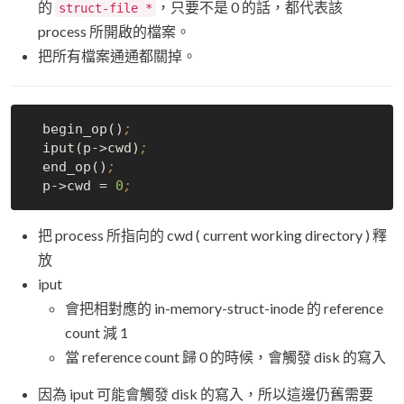
的
，只要不是 0 的話，都代表該
struct-file *
process 所開啟的檔案。
把所有檔案通通都關掉。
  begin_op()
;
  iput(p->cwd)
;
  end_op()
;
  p->cwd = 
0
;
把 process 所指向的 cwd ( current working directory ) 釋
放
iput
會把相對應的 in-memory-struct-inode 的 reference
count 減 1
當 reference count 歸 0 的時候，會觸發 disk 的寫入
因為 iput 可能會觸發 disk 的寫入，所以這邊仍舊需要