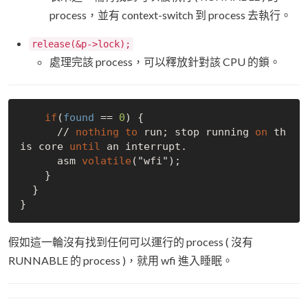
process，並有 context-switch 到 process 去執行。
release(&p->lock);
處理完該 process，可以釋放針對該 CPU 的鎖。
if
(
found
 == 
0
) {

      // 
nothing
to
 run; stop running 
on
 th
is core 
until
 an interrupt.

      asm 
volatile
("wfi");

    }

  }

假如這一輪沒有找到任何可以運行的 process ( 沒有
RUNNABLE 的 process )，就用 wfi 進入睡眠。