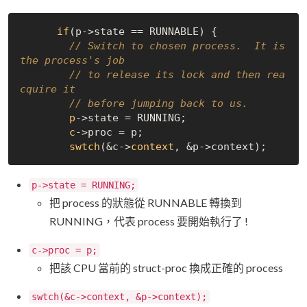
if
(p->
state == RUNNABLE) {

// Switch to chosen process.  It is 
the process's job
// to release its lock and then rea
cquire it
// before jumping back to us.
p
->
state = RUNNING;

c
->
proc = p;

swtch
(&c->
context
, &p->
p->state = RUNNING;
把 process 的狀態從 RUNNABLE 轉換到
RUNNING，代表 process 要開始執行了 !
c->proc = p;
把該 CPU 當前的 struct-proc 換成正確的 process
swtch(&c->context, &p->context);