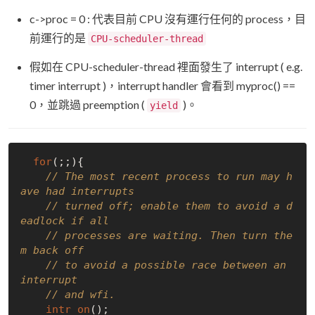
c->proc = 0 : 代表目前 CPU 沒有運行任何的 process，目
前運行的是
CPU-scheduler-thread
假如在 CPU-scheduler-thread 裡面發生了 interrupt ( e.g.
timer interrupt )，interrupt handler 會看到 myproc() ==
0，並跳過 preemption (
)。
yield
for
(;;){

// The most recent process to run may h
ave had interrupts
// turned off; enable them to avoid a d
eadlock if all
// processes are waiting. Then turn the
m back off
// to avoid a possible race between an 
interrupt
// and wfi.
intr_on
();
