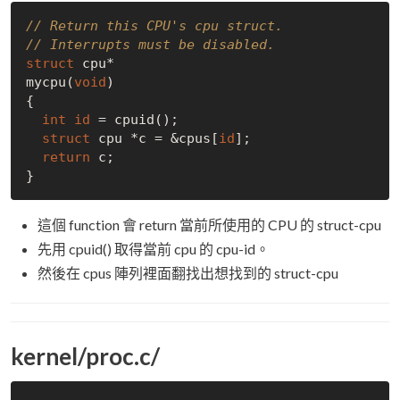
// Return this CPU's cpu struct.
// Interrupts must be disabled.
struct
 cpu*

mycpu(
void
)

{

int
id
 = cpuid();

struct
 cpu *c = &cpus[
id
];

return
 c;

這個 function 會 return 當前所使用的 CPU 的 struct-cpu
先用 cpuid() 取得當前 cpu 的 cpu-id。
然後在 cpus 陣列裡面翻找出想找到的 struct-cpu
kernel/proc.c/