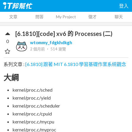
登入
文章
問答
My Project
徵才
聊天
[6.1810][code] xv6 的 Processes (二)
0
wtommy_fdgkhdkgh
2 個月前
‧
514
瀏覽
系列文章 :
[6.1810] 跟著 MIT 6.1810 學習基礎作業系統觀念
大綱
kernel/proc.c/sched
kernel/proc.c/yield
kernel/proc.c/scheduler
kernel/proc.c/cpuid
kernel/proc.c/mycpu
kernel/proc.c/myproc