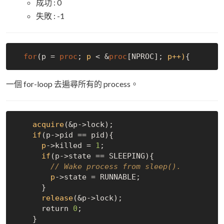
成功 : 0
失敗 : -1
for
(p = 
proc
;
 p
 < &
proc
[NPROC];
 p++)
一個 for-loop 去遍尋所有的 process。
acquire
(&p->
lock);

if
(p->
pid == pid){

p
->
killed = 
1
;

if
(p->
state == SLEEPING){

// Wake process from sleep().
p
->
state = RUNNABLE;

      }

release
(&p->
lock);

      return 
0
;

    }
