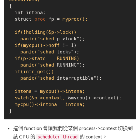
{

  int intena;

  struct 
proc
 *p =
 myproc();
  if(!holding(&p->lock))
    panic("sched
 p->lock");
  if(mycpu()->noff
 != 1)
    panic("sched
 locks");
  if(p->state
 ==
 RUNNING)
    panic("sched
 RUNNING");
  if(intr_get())
    panic("sched
 interruptible");
  intena
 =
 mycpu()->intena;
  swtch(&p->context,
 &mycpu()->context);
  mycpu()->intena
 =
 intena;
這個 function 會讓我們從某個 process->context 切換到
該 CPU 的
的 context。
scheduler thread