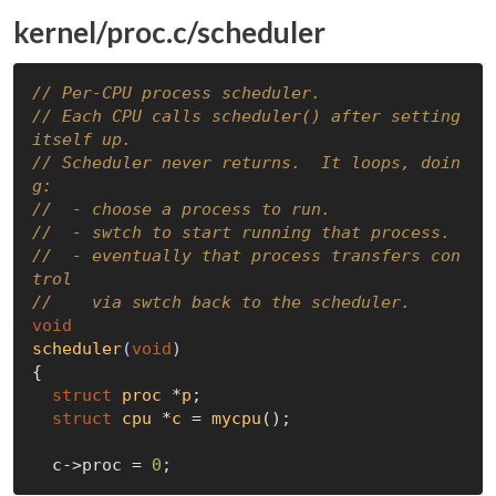
kernel/proc.c/scheduler
// Per-CPU process scheduler.
// Each CPU calls scheduler() after setting 
itself up.
// Scheduler never returns.  It loops, doin
g:
//  - choose a process to run.
//  - swtch to start running that process.
//  - eventually that process transfers con
trol
//    via swtch back to the scheduler.
void
scheduler
(
void
)
{

struct
proc
 *
p
;
struct
cpu
 *
c
 = 
mycpu
();
  c->proc = 
0