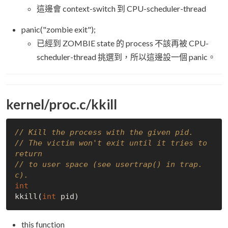
這邊會 context-switch 到 CPU-scheduler-thread
panic("zombie exit");
已經到 ZOMBIE state 的 process 不該再被 CPU-
scheduler-thread 挑選到，所以這邊設一個 panic。
kernel/proc.c/kkill
// Kill the process with the given pid.
// The victim won't exit until it tries to 
return
// to user space (see usertrap() in trap.
c).
int
kkill(
int
this function