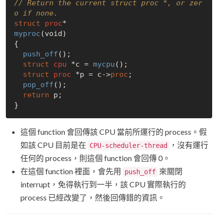
// Return the current struct proc *, or zer
o if none.
struct
proc
myproc
(void)

{

push_off
();

struct
cpu
 *c = 
mycpu
();

struct
proc
 *p = c->
proc
;

pop_off
();

return
 p;

這個 function 會回傳該 CPU 當前所運行的 process。假
如該 CPU 目前是在
，沒有運行
CPU-scheduler-thread
任何的 process，則這個 function 會回傳 0。
在這個 function 裡面，會先用
來關閉
push_off
interrupt，免得執行到一半，該 CPU 實際執行的
process 已經改變了，然後回傳錯的資訊。