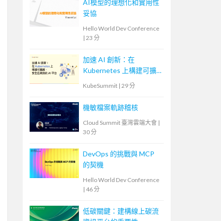
AI模型的理想化和實用性
妥協
Hello World Dev Conference
|
23 分
加速 AI 創新：在
Kubernetes 上構建可擴
展、安全且高效的 AI 平
KubeSummit
|
29 分
台
機敏檔案軌跡稽核
Cloud Summit 臺灣雲端大會
|
30 分
DevOps 的挑戰與 MCP
的契機
Hello World Dev Conference
|
46 分
低碳關鍵：建構線上碳流