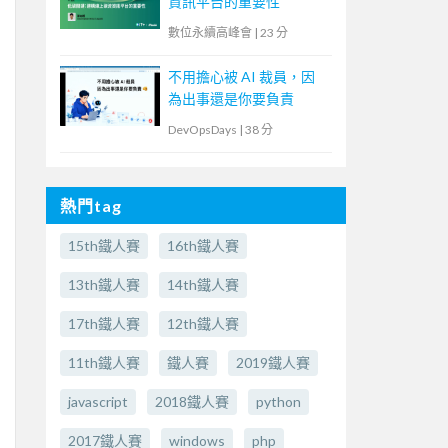
資訊平台的重要性
數位永續高峰會
|
23 分
不用擔心被 AI 裁員，因
為出事還是你要負責
DevOpsDays
|
38 分
熱門tag
15th鐵人賽
16th鐵人賽
13th鐵人賽
14th鐵人賽
17th鐵人賽
12th鐵人賽
11th鐵人賽
鐵人賽
2019鐵人賽
javascript
2018鐵人賽
python
2017鐵人賽
windows
php