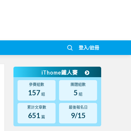
登入/註冊
iThome鐵人賽
參賽組數
團體組數
157
5
組
組
累計文章數
最後報名日
651
9/15
篇