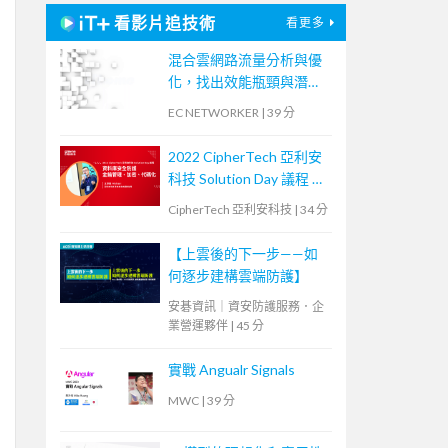
看影片追技術
看更多
混合雲網路流量分析與優
化，找出效能瓶頸與潛在
資安風險
EC NETWORKER
|
39 分
2022 CipherTech 亞利安
科技 Solution Day 議程 —
資料庫安全防護，金鑰管
CipherTech 亞利安科技
|
34 分
理、加密、代碼化
【上雲後的下一步——如
何逐步建構雲端防護】
安碁資訊｜資安防護服務．企
業營運夥伴
|
45 分
實戰 Angualr Signals
MWC
|
39 分