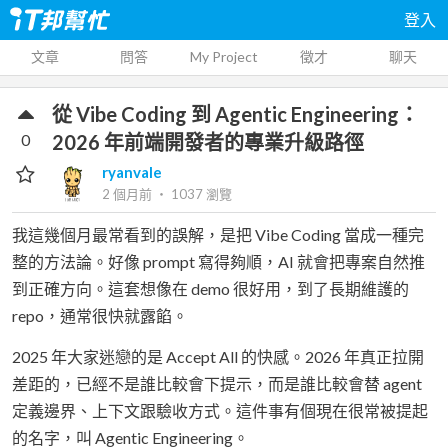
登入
文章
問答
My Project
徵才
聊天
從 Vibe Coding 到 Agentic Engineering：
0
2026 年前端開發者的專業升級路徑
ryanvale
2 個月前
‧
1037
瀏覽
我這幾個月最常看到的誤解，是把 Vibe Coding 當成一種完
整的方法論。好像 prompt 寫得夠順，AI 就會把專案自然推
到正確方向。這套想像在 demo 很好用，到了長期維護的
repo，通常很快就露餡。
2025 年大家迷戀的是 Accept All 的快感。2026 年真正拉開
差距的，已經不是誰比較會下提示，而是誰比較會替 agent
定義邊界、上下文跟驗收方式。這件事有個現在很常被提起
的名字，叫 Agentic Engineering。