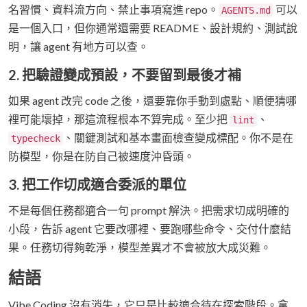
名習慣、資料流方向、禁止事項寫進 repo。
可以
AGENTS.md
是一個入口，但你通常還需要 README、設計規約、測試說
明，讓 agent 有地方可以查。
2. 把驗證變成預設，不要留到最後才補
如果 agent 改完 code 之後，還要靠你手動到處點、順便猜哪
裡可能壞掉，那這流程根本不算完成。至少把
、
lint
、關鍵測試和基本畫面檢查變成標配。你不是在
typecheck
防模型，你是在防自己被速度沖昏頭。
3. 把工作切成適合委派的單位
不是每個任務都適合一句 prompt 解決。把需求切成明確的
小段，告訴 agent 它要改哪裡、要跑哪些命令、交付什麼結
果。任務切得夠乾淨，模型差異才不會被放大成災難。
結語
Vibe Coding 沒有消失，它只是比較適合待在探索階段。拿