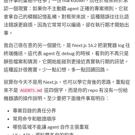
這件事的重點不在多了一份 markdown，而在於框架終於承
認一個現實：如果你不主動餵 agent 正確的專案規則，它就
會拿自己的模糊記憶亂補。對框架來說，這種錯誤往往比語
法錯誤更麻煩，因為它常常可以編過，卻在執行期才開始出
事。
我自己很在意的另一個變化，是 Next.js 16.2 把瀏覽器 log 往
終端機送。這代表 agent 在 debug 的時候，看到的不再只是
靜態檔案和猜測，它開始能碰到更接近真實執行期的訊號。
這種設計很務實。少一點幻想，多一點回饋回路。
就算你今天不是用 Next.js，也可以學它背後的思路。重點從
來不是
這四個字，而是你的 repo 有沒有一份給
AGENTS.md
機器讀的操作說明。至少要把下面幾件事寫明白：
專案目錄的責任分界
常用命令和驗證順序
哪些區域不能讓 agent 自作主張重寫
UI、API、資料層各自的約束