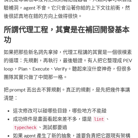
驗補洞，agent 不會。它只會沿著你給的上下文往前衝，然
後很認真地在錯的方向上做得很快。
所謂代理工程，其實是在補回開發基本
功
如果把那些新名詞先拿掉，代理工程講的其實是一個很樸素
的循環：先規劃，再執行，最後驗證。有人把它整理成 PEV
loop，Plan、Execute、Verify。聽起來沒什麼神奇，但很多
團隊其實只做了中間那一格。
把 prompt 丟出去不算規劃。真正的規劃，是先把幾件事講
清楚：
這次修改可以碰哪些目錄，哪些地方不能碰
成功條件是畫面看起來差不多，還是
、
lint
、測試都要過
typecheck
如果 agent 產生了新的抽象，誰要負責把它跟現有架構