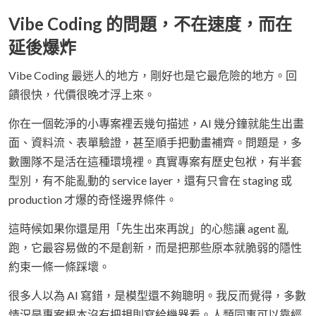
Vibe Coding 的問題，不在速度，而在
延後爆炸
Vibe Coding 最迷人的地方，剛好也是它最危險的地方。回
饋很快，代價很晚才浮上來。
你在一個乾淨的小專案裡丟幾句描述，AI 幾分鐘就能生出畫
面、資料流、表單驗證，甚至順手把動畫補齊。問題是，多
數團隊不是活在這種環境裡。真實專案有歷史包袱，有半套
型別，有不能亂動的 service layer，還有只會在 staging 或
production 才爆的奇怪邊界條件。
這時候如果你還是用「先生出來再說」的心態讓 agent 亂
跑，它最容易做的不是創新，而是把那些原本就脆弱的隱性
約束一條一條踩壞。
很多人以為 AI 寫錯，是模型還不夠聰明。我反而覺得，多數
情況是專案根本沒有把規則寫給機器看。人類同事可以靠經