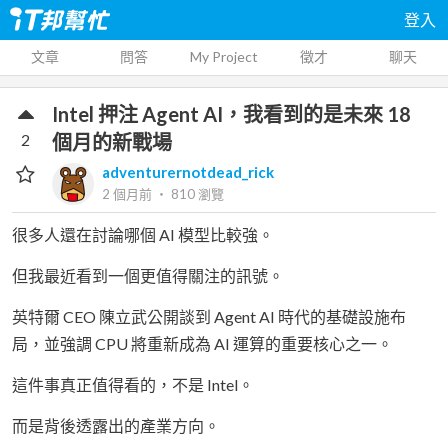
登入
文章
問答
My Project
徵才
聊天
Intel 押注 Agent AI，我看到的是未來 18
2
個月的新戰場
adventurernotdead_rick
2 個月前
‧
810
瀏覽
很多人還在討論哪個 AI 模型比較強。
但我最近看到一個更值得關注的訊號。
英特爾 CEO 陳立武公開談到 Agent AI 時代的基礎設施布
局，並強調 CPU 將重新成為 AI 運算的重要核心之一。
這件事真正值得看的，不是 Intel。
而是背後透露出的產業方向。