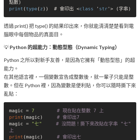
print
(
type
(
z
))  # 會印出 <
class
 '
str
透過 print() 把 type() 的結果印出來，你就能清清楚楚看到電
腦眼中每個物品的真面目。
💡
Python 的超能力：動態型態（Dynamic Typing）
Python 之所以對新手友善，是因為它擁有「動態型態」的超
能力。
在其他語言裡，一個變數宣告成整數後，就一輩子只能是整
數。但在 Python 裡，因為變數是便利貼，你可以隨時撕下來
亂貼：
magic = 
7
# 現在貼在整數 7 上
print
(magic)     
# 會印出7
magic = 
"七"
# 沒問題！撕下來改貼在字串 "七" 
上
print
(magic)     
# 會印出七