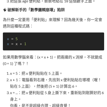
把這張 age 便利貼，狠狠地貼在 18 這個數字上面。
🧠
破解新手的「數學邏輯崩壞」陷阱
為什麼一定要用「便利貼」來理解？因為幾天後，你一定會
遇到這種程式碼：
x
 = 
5
x
 = x + 
1
如果用數學腦來看：(x = x + 1)，把兩邊的 x 消掉，不就變成
(0 = 1) 了嗎？！
x = 5：把 x 便利貼貼在 5 上面。
x + 1：電腦看到右邊，先找到 x 便利貼貼在哪裡（喔！
貼在 5 上面），然後把 (5 + 1) 計算出 6。
x = ...：把 x 便利貼從 5 身上撕下來，重新貼到剛算好的 6
身上。
你看，是不是超級合理、超級直覺！