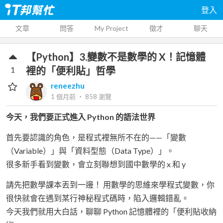
登入
文章
問答
My Project
徵才
聊天
【Python】3.變數不是數學的 X！記憶體
1
裡的「便利貼」哲學
reneezhu
1 個月前
‧
858
瀏覽
今天，我們要正式進入 Python 的語法世界
首先要認識的角色，是程式裡無所不在的——「變數
（Variable）」與「資料型態（Data Type）」。
很多新手看到變數，會立刻聯想到國中數學的 x 和 y
請先把數學課本丟到一邊！ 用數學的思維來學程式變數，你
很快就會在遇到某行神秘程式碼時，陷入邏輯錯亂。
今天我們就用大白話，聊聊 Python 記憶體裡的「便利貼收納