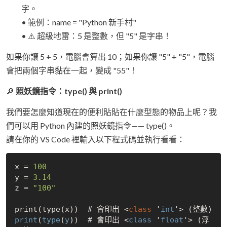
字。
• 範例：name = "Python 新手村"
• ⚠️ 超級地雷：5 是整數，但 "5" 是字串！
如果你讓 5 + 5，電腦會算出 10；如果你讓 "5" + "5"，電腦
會把兩個字串黏在一起，變成 "55"！
🔎
照妖鏡指令：type() 與 print()
我們要怎麼知道現在的便利貼貼在什麼型態的物品上呢？我
們可以用 Python 內建的照妖鏡指令—— type()。
請在你的 VS Code 裡輸入以下程式碼並執行看看：
x = 
100
y = 
3.14
z = 
"100"
print(type(x))  # 會印出 <
class
 '
int
print
(
type
(
y
))  # 會印出 <
class
 '
float
'> (浮