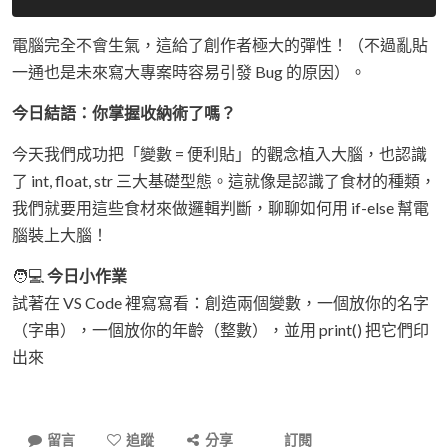
電腦完全不會生氣，這給了創作者極大的彈性！（不過亂貼
一通也是未來寫大專案時容易引發 Bug 的原因）。
今日結語：你掌握收納術了嗎？
今天我們成功把「變數 = 便利貼」的觀念植入大腦，也認識
了 int, float, str 三大基礎型態。這就像是認識了食材的種類，
我們就要用這些食材來做邏輯判斷，聊聊如何用 if-else 幫電
腦裝上大腦！
🧑💻
今日小作業
試著在 VS Code 裡寫寫看：創造兩個變數，一個放你的名字
（字串），一個放你的年齡（整數），並用 print() 把它們印
出來
留言
追蹤
分享
訂閱