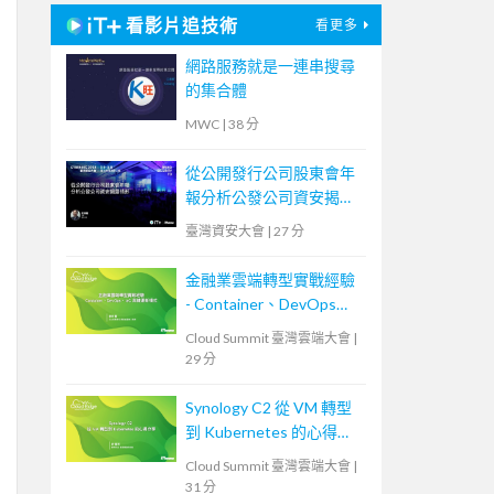
看影片追技術
看更多
網路服務就是一連串搜尋
的集合體
MWC
|
38 分
從公開發行公司股東會年
報分析公發公司資安揭露
情形
臺灣資安大會
|
27 分
金融業雲端轉型實戰經驗
- Container、DevOps、
IaC 與維運新模式
Cloud Summit 臺灣雲端大會
|
29 分
Synology C2 從 VM 轉型
到 Kubernetes 的心得分
享
Cloud Summit 臺灣雲端大會
|
31 分