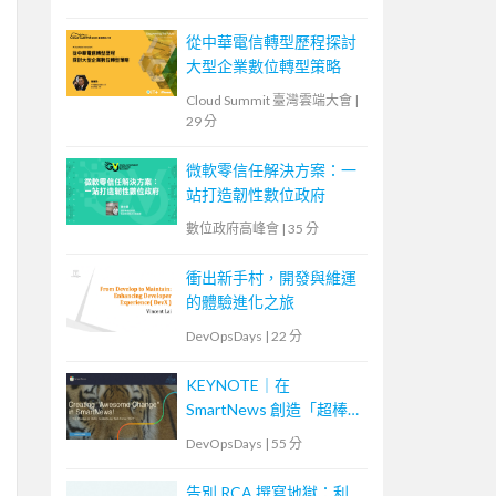
從中華電信轉型歷程探討
大型企業數位轉型策略
Cloud Summit 臺灣雲端大會
|
29 分
微軟零信任解決方案：一
站打造韌性數位政府
數位政府高峰會
|
35 分
衝出新手村，開發與維運
的體驗進化之旅
DevOpsDays
|
22 分
KEYNOTE｜在
SmartNews 創造「超棒的
改變」！特務部隊
DevOpsDays
|
55 分
「ACT」挑戰的事故減半
作戰
告別 RCA 撰寫地獄：利