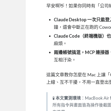
早安啊👋！如果你同時有「公
Claude Desktop 一次只
鐘，還會中斷正在跑的 Cowor
Claude Code（終端機版）
麻煩。
兩邊帳號搞混，MCP 連接
互相汙染。
這篇文章教你怎麼在 Mac 上讓「Cla
上線、互不干擾，不用一直登出
🧪
本文實測環境
：MacBook Air
所有指令與畫面皆為操作後截圖。若