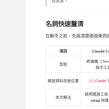
有差異。
名詞快速釐清
在動手之前，先搞清楚兩個東西
項目
Claude C
終端機（Term
型態
指令工
帳號資料存放位置
~/.claude
使用開源工具
本文解法
swap
快速