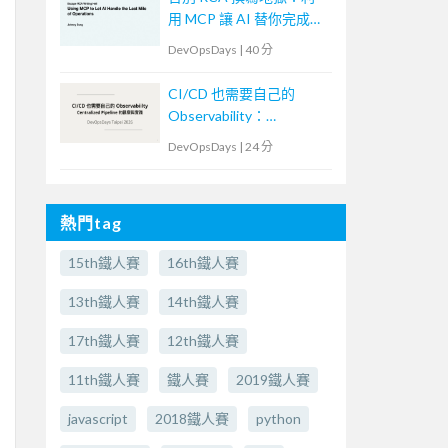
用 MCP 讓 AI 替你完成維
運最後一哩路
DevOpsDays
|
40 分
CI/CD 也需要自己的
Observability：
Centralized Pipeline 的觀
DevOpsDays
|
24 分
察與實踐
熱門tag
15th鐵人賽
16th鐵人賽
13th鐵人賽
14th鐵人賽
17th鐵人賽
12th鐵人賽
11th鐵人賽
鐵人賽
2019鐵人賽
javascript
2018鐵人賽
python