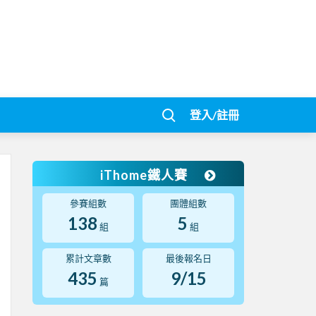
登入/註冊
iThome鐵人賽
參賽組數
團體組數
138
5
組
組
累計文章數
最後報名日
435
9/15
篇