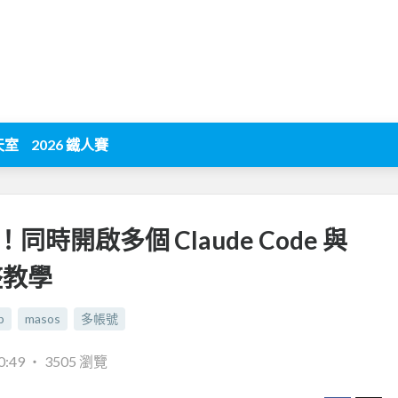
天室
2026 鐵人賽
同時開啟多個 Claude Code 與
完整教學
p
masos
多帳號
0:49
‧
3505 瀏覽