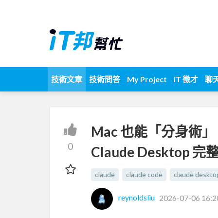
技術文章
技術問答
My Project
iT 徵才
聊
Mac 也能「分身術」！
0
Claude Desktop 
claude
claude code
claude deskto
reynoldsliu
2026-07-06 16:2