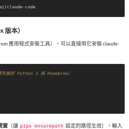
ipx 版本）
thon 應用程式安裝工具），可以直接用它安裝 claude-
裝好 Python 3 與 Homebrew）
視窗
（讓
設定的路徑生效），輸入
pipx ensurepath