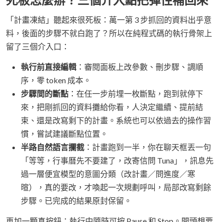
「計畫凍結」聽起來很死板：萬一第 3 步抓回的資料出乎意
料，後面的步驟不就白跑了？所以在純程式碼的執行骨架上
留了三個介入口：
執行前直接編輯
：審閱面板上改參數、刪步驟、調順
序，零 token 成本。
步驟間的斷點
：在任一步前埋一枚斷點，跑到就停下
來，把剛抓回的資料攤給你看，人決定繼續、提前結
束、還是改寫剩下的計畫。系統也可以依過去的操作習
慣，嘗試建議斷點位置。
半路自然語言攔截
：計畫跑到一半，你在聊天框丟一句
「等等，行事曆先不要建了，改寄信問 Tuna」，訊息先
過一層便宜模型的意圖分類（改計畫／問進度／寒
暄），真的要改，才喚起一次規劃呼叫，局部改寫剩餘
步驟。已完成的結果原封保留。
再加一顆真按鈕：執行中隨時可按 Pause 和 Stop。開頭想要