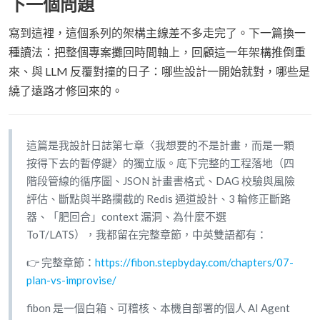
下一個問題
寫到這裡，這個系列的架構主線差不多走完了。下一篇換一
種讀法：把整個專案攤回時間軸上，回顧這一年架構推倒重
來、與 LLM 反覆對撞的日子：哪些設計一開始就對，哪些是
繞了遠路才修回來的。
這篇是我設計日誌第七章〈我想要的不是計畫，而是一顆
按得下去的暫停鍵〉的獨立版。底下完整的工程落地（四
階段管線的循序圖、JSON 計畫書格式、DAG 校驗與風險
評估、斷點與半路攔截的 Redis 通道設計、3 輪修正斷路
器、「肥回合」context 漏洞、為什麼不選
ToT/LATS），我都留在完整章節，中英雙語都有：
👉 完整章節：
https://fibon.stepbyday.com/chapters/07-
plan-vs-improvise/
fibon 是一個白箱、可稽核、本機自部署的個人 AI Agent