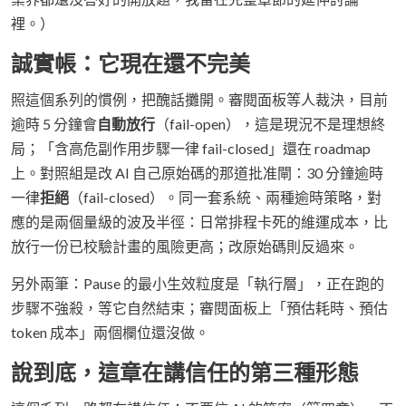
裡。）
誠實帳：它現在還不完美
照這個系列的慣例，把醜話攤開。審閱面板等人裁決，目前
逾時 5 分鐘會
自動放行
（fail-open），這是現況不是理想終
局；「含高危副作用步驟一律 fail-closed」還在 roadmap
上。對照組是改 AI 自己原始碼的那道批准閘：30 分鐘逾時
一律
拒絕
（fail-closed）。同一套系統、兩種逾時策略，對
應的是兩個量級的波及半徑：日常排程卡死的維運成本，比
放行一份已校驗計畫的風險更高；改原始碼則反過來。
另外兩筆：Pause 的最小生效粒度是「執行層」，正在跑的
步驟不強殺，等它自然結束；審閱面板上「預估耗時、預估
token 成本」兩個欄位還沒做。
說到底，這章在講信任的第三種形態