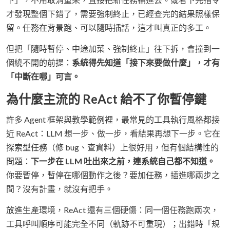
才發現整個下錯了，需要強制終止，已經查完的結果照樣保
留。任務在背景跑、可以隨時插話，這才叫真正的多工。
但把「隨時暫停、中途加菜、強制終止」往下拆，會撞到一
個繞不開的前提：
系統得先知道「接下來要做什麼」，才有
「中斷在哪」可言。
為什麼主流的 ReAct 給不了你暫停鍵
許多 Agent 框架與教學範例裡，最常見的工具執行風格都接
近 ReAct：LLM 想一步、做一步，看結果再想下一步。它在
探索型任務（修 bug、查資料）上很好用，但有個結構性的
問題：
下一步在 LLM 吐出來之前，連系統自己都不知道。
你要暫停，暫停在哪個動作之後？要加任務，插進哪兩步之
間？沒有計畫，就沒有把手。
放進生產環境，ReAct 還有三個硬傷：同一個任務跑兩次，
工具呼叫順序可能完全不同（軌跡不可重現）；出錯時「規