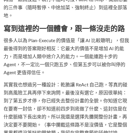
的三件事（隨時暫停、中途加菜、強制終止）到這裡全部落
地。
寫到這裡的一個體會，跟一條沒走的路
很多人以為 Plan-Execute 的價值是「讓 AI 比較聰明」，但我
最後得到的答案剛好相反：它最大的價值不是增加 AI 的能
力，而是增加人類中途介入的能力。一個能連跑十步的
Agent，不一定比一個只跑五步、但第五步可以被你叫停的
Agent 更值得信任。
其實我也想過另一種設計：乾脆讓 ReAct 自己跑，等真的碰
到高風險工具再停下來詢問。最後沒有選它，原因很單純：
到了第五步才停，你已經失去整份計畫的全貌。你知道它現
在要寄一封信，卻不知道前四步到底做了什麼、這封信是在
什麼脈絡下長出來的。所以我還是選擇先攤開整份計畫，再
決定要不要開始。（事中攔截這條路不是沒價值，它是整個
業界都還沒答好的開放題，我留在完整章節的延伸討論