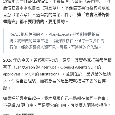
這個系列一路都在講信任：不要信 AI 的答案（第四章）、不
要信它會乖乖改自己（第五章）、不要信它執行程式時永遠
善意（第六章）。這章講的是第四件事：
連「它會照著好計
畫跑完」都不要用信的，要用看的。
ReAct 把彈性留給 AI，Plan-Execute 把控制權還給系
統；我想做的是第三種——讓彈性存在，但每一次彈性的
行使，都必須經過人類可見、可審、可追溯的介入點。
2026 年的今天，暫停與審批的「原語」其實各家框架都陸續
有了（LangGraph 的 interrupt、OpenAI Agents SDK 的
approvals、MCP 的 elicitation）。差別在於：業界給的是積
木，你得自己組裝；而我想要的是出廠就按得下去的暫停
鍵。
如果把前幾章串起來，我才發現自己一路都在做同一件事：
不是讓 AI 更自由，而是讓它的自由，可以讓人隨時按得住。