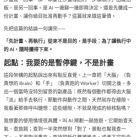
板，是另一回事。是 AI 一邊聊一邊即興決定，還是先攤成一
份計畫、讓你過目批准再動手？這篇就來還這筆債。
先把這篇的結論一句講完——
「先計畫、再執行」從來不是目的，是手段：為了讓執行中
的 AI，隨時攔得下來。
起點：我要的是暫停鍵，不是計畫
這段架構的起點說出來有點反直覺。上一章把「大腦」（負
責想的 Brain）和「手」（負責跑的 Worker）切開之後，多
出一個當時沒特別留意的副產品：既然每個動作都得由大腦
「派」給手去執行，那動作與動作之間，天然就存在縫隙。
我看著那條呼叫鏈想：這些縫隙，不就是現成的檢核點嗎？
我想要的使用情境很具體。叫 AI 規劃一趟旅遊，它開始查天
氣、查旅館；查到一半突然想到「對了，景點也幫我查一
下」，不用取消重來，直接把新任務補進去。或者下完指令