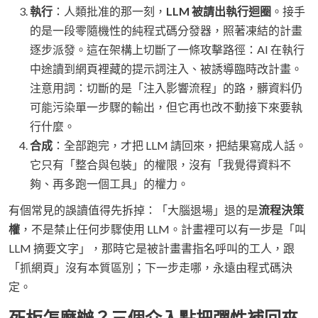
執行
：人類批准的那一刻，
LLM 被請出執行迴圈
。接手
的是一段零隨機性的純程式碼分發器，照著凍結的計畫
逐步派發。這在架構上切斷了一條攻擊路徑：AI 在執行
中途讀到網頁裡藏的提示詞注入、被誘導臨時改計畫。
注意用詞：切斷的是「注入影響流程」的路，髒資料仍
可能污染單一步驟的輸出，但它再也改不動接下來要執
行什麼。
合成
：全部跑完，才把 LLM 請回來，把結果寫成人話。
它只有「整合與包裝」的權限，沒有「我覺得資料不
夠、再多跑一個工具」的權力。
有個常見的誤讀值得先拆掉：「大腦退場」退的是
流程決策
權
，不是禁止任何步驟使用 LLM。計畫裡可以有一步是「叫
LLM 摘要文字」，那時它是被計畫書指名呼叫的工人，跟
「抓網頁」沒有本質區別；下一步走哪，永遠由程式碼決
定。
死板怎麼辦？三個介入點把彈性補回來