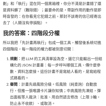
劃」和「執行」混在同一個黑箱裡，你分不清是計畫錯了還
是資料髒了（難除錯）；最要命的是，帶副作用的動作是即
時盲發的：在你看見它犯錯之前，那封不該寄的信已經寄出
去了（人類沒有停損點）。
我的答案：四階段分權
所以我把「先計畫再執行」包成一個工具，觸發後系統切進
四個階段，每一階段的權力都被刻意切開：
規劃
：把 LLM 的工具清單設為空，逼它只能輸出一份結
構化的 JSON 計畫書：每一步呼叫哪個工具、傳什麼參
數、資料怎麼接。這份計畫不是寫給人看的，是寫給程
式碼看的。
審閱
：計畫先過風險分級。低風險（純查詢）自動放
行，但推一張唯讀卡片讓你知情；中高風險先凍結，彈
出面板等人裁決：批准、用自然語言修改（上限 3 輪，
防止永不收斂）、或取消。