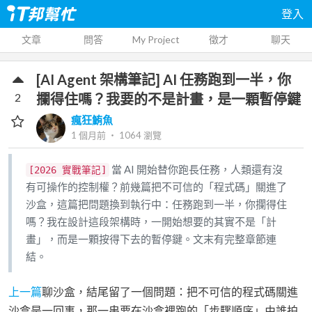
登入
文章
問答
My Project
徵才
聊天
[AI Agent 架構筆記] AI 任務跑到一半，你
2
攔得住嗎？我要的不是計畫，是一顆暫停鍵
瘋狂鮪魚
1 個月前
‧
1064
瀏覽
當 AI 開始替你跑長任務，人類還有沒
[2026 實戰筆記]
有可操作的控制權？前幾篇把不可信的「程式碼」關進了
沙盒，這篇把問題換到執行中：任務跑到一半，你攔得住
嗎？我在設計這段架構時，一開始想要的其實不是「計
畫」，而是一顆按得下去的暫停鍵。文末有完整章節連
結。
上一篇
聊沙盒，結尾留了一個問題：把不可信的程式碼關進
沙盒是一回事，那一串要在沙盒裡跑的「步驟順序」由誰拍