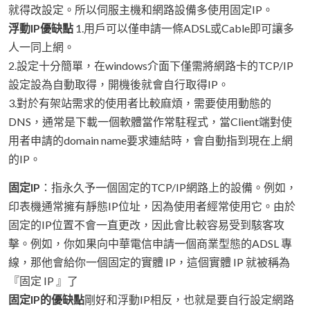
就得改設定。所以伺服主機和網路設備多使用固定IP。
浮動IP優缺點
1.用戶可以僅申請一條ADSL或Cable即可讓多
人一同上網。
2.設定十分簡單，在windows介面下僅需將網路卡的TCP/IP
設定設為自動取得，開機後就會自行取得IP。
3.對於有架站需求的使用者比較麻煩，需要使用動態的
DNS，通常是下載一個軟體當作常駐程式，當Client端對使
用者申請的domain name要求連結時，會自動指到現在上網
的IP。
固定IP
：指永久予一個固定的TCP/IP網路上的設備。例如，
印表機通常擁有靜態IP位址，因為使用者經常使用它。由於
固定的IP位置不會一直更改，因此會比較容易受到駭客攻
擊。例如，你如果向中華電信申請一個商業型態的ADSL 專
線，那他會給你一個固定的實體 IP，這個實體 IP 就被稱為
『固定 IP 』了
固定IP的優缺點
剛好和浮動IP相反，也就是要自行設定網路