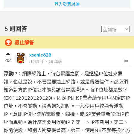
登入發表討論
5
則回答
最佳解答
xsenie628
42
iT邦新手
．
18 年前
浮動IP
：網際網路上，每台電腦之間，是透過IP位址來通
訊。也就是說，不管是要連上網路，或是傳送信件，都必須
知道對方的IP位址才能與該台電腦溝通。而IP位址都是數字
(EX：123.123.123.123)。固定IP即ISP業者給予用戶固定的IP
位址，不會變動，適合架設網站。一般使用戶較適合浮動
IP，意即IP位址會隨電腦開、關機，或ISP業者重新發派IP位
址而異動。為什麼需要用浮動IP？ 第一、IP不夠用，第二、
你隨便設，和別人衝突機會高，第三、使用NB不就每換地方