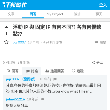
登入
文章
問答
My Project
徵才
聊天
浮動 IP 與 固定 IP 有何不同?? 各有何優缺
1
點??
pqr0007
18 年前
‧
424183
瀏覽
檢舉
5
則回答
2
則討論
分享
回答
討論
邀請回答
追蹤
pqr0007
（發問者）
18 年前
其實,各位的答案都很清楚,回答技巧也很好. 儘量選出最佳回
答, 但不表示其他人回答不好...you know what I mean ...
john651216
18 年前
謝謝大家分享