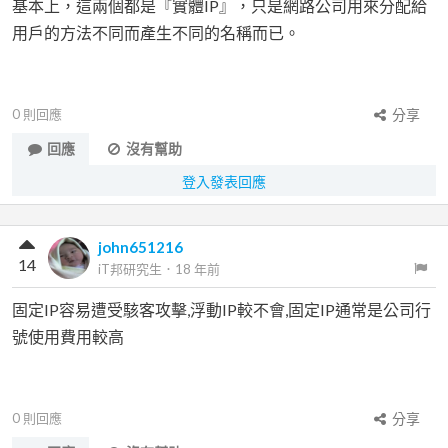
基本上，這兩個都是『實體IP』，只是網路公司用來分配給
用戶的方法不同而產生不同的名稱而已。
0
則回應
分享
回應
沒有幫助
登入發表回應
john651216
14
iT邦研究生
．
18 年前
固定IP容易遭受駭客攻擊,浮動IP較不會,固定IP通常是公司行
號使用費用較高
0
則回應
分享