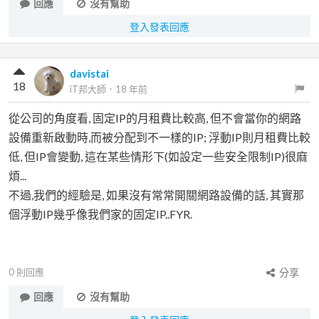
回應
沒有幫助
登入發表回應
davistai
18
iT邦大師
．
18 年前
從公司的角度看, 固定IP的月租費比較高, 但不會當你的網路
設備重新啟動時,而被分配到不一樣的IP; 浮動IP則月租費比較
低, 但IP會變動, 這在某些情形下(如設定一些安全限制IP)很麻
煩...
不過,我們的經驗是, 如果沒有常常開關網路設備的話, 其實那
個浮動IP幾乎像我們家的固定IP..FYR.
0
則回應
分享
回應
沒有幫助