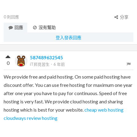
0
則回應
分享
回應
沒有幫助
登入發表回應
587489632545
0
iT邦見習生
．
6 年前
We provide free and paid hosting. On some paid hosting have
discount offer. You can use free hosting for maximum one year
after one year you have to pay for continuous. Speed of free
hosting is very fast. We provide cloud hosting and sharing
hosting which is best for your website.
cheap web hosting
cloudways review hosting