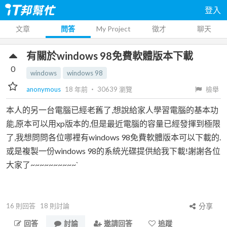
登入
文章
問答
My Project
徵才
聊天
有關於windows 98免費軟體版本下載
0
windows
windows 98
anonymous
18 年前
‧
30639
瀏覽
檢舉
本人的另一台電腦已經老舊了,想說給家人學習電腦的基本功
能,原本可以用xp版本的,但是最近電腦的容量已經發揮到極限
了,我想問問各位哪裡有windows 98免費軟體版本可以下載的.
或是複製一份windows 98的系統光碟提供給我下載!謝謝各位
大家了~~~~~~~~~~`
16
則回答
18
則討論
分享
回答
討論
邀請回答
追蹤