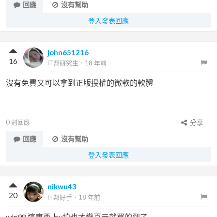
回應
沒有幫助
登入發表回應
john651216
16
iT邦研究生
．
18 年前
沒有免費又可以拿到正版授權的微軟的軟體
0
則回應
分享
回應
沒有幫助
登入發表回應
nikwu43
20
iT邦好手
．
18 年前
win98 這東西上y拍也才幾百元就買的到了...