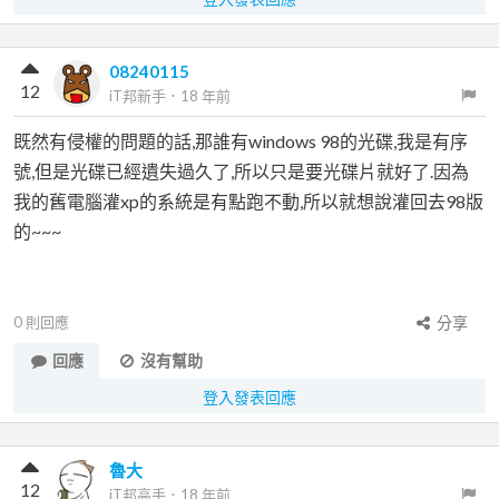
08240115
12
iT邦新手
．
18 年前
既然有侵權的問題的話,那誰有windows 98的光碟,我是有序
號,但是光碟已經遺失過久了,所以只是要光碟片就好了.因為
我的舊電腦灌xp的系統是有點跑不動,所以就想說灌回去98版
的~~~
0
則回應
分享
回應
沒有幫助
登入發表回應
魯大
12
iT邦高手
．
18 年前