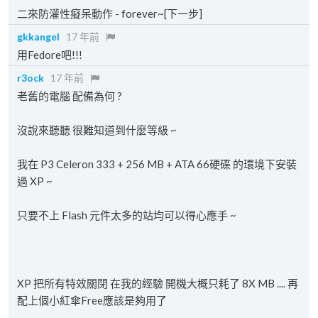
二來防灌性癡呆動作 - forever~[下一步]
gkkangel
17 年前
用Fedore吧!!!
r3ock
17 年前
老舊的電腦 配備為何 ?
沒說來聽聽 很難知道到什麼等級 ~
我在 P3 Celeron 333 + 256 MB + ATA 66硬碟 的環境下安裝
過 XP ~
只要不上 Flash 元件太多的站均可以得心應手 ~
XP 把所有特效關閉 在我的經驗 開機大概只耗了 8X MB .... 再
配上個小紅傘Free應該是夠用了