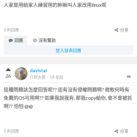
人家是用給家人練習用的幹嘛叫人家改用linux呢
0
則回應
分享
回應
沒有幫助
登入發表回應
davistai
26
iT邦大師
．
18 年前
這種問題該怎麼回答呢?? 這有沒有侵權問題啊? 微軟何時有
免費的OS可用啊?? 如果我說我有, 那我copy給你, 會不會被抓
啊?? 怕怕 @@
0
則回應
分享