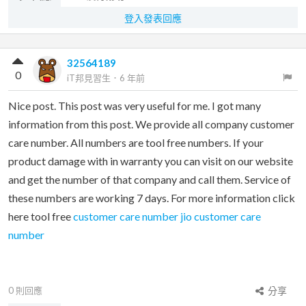
登入發表回應
32564189
0
iT邦見習生
．
6 年前
Nice post. This post was very useful for me. I got many
information from this post. We provide all company customer
care number. All numbers are tool free numbers. If your
product damage with in warranty you can visit on our website
and get the number of that company and call them. Service of
these numbers are working 7 days. For more information click
here tool free
customer care number
jio customer care
number
0
則回應
分享