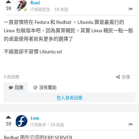
Ruei
18
iT邦研究生
．
18 年前
一直習慣待在 Fedora 和 Redhat ，Ubuntu 算是最風行的
Linux 包裝版本吧，因為異常親民，其實 Linux 親民一點一般
的桌面使用者就有更多的選擇了
不過我卻不習慣 Ubuntu xd
0
則回應
分享
回應
沒有幫助
登入發表回應
tom
18
iT邦新手
．
18 年前
Redhat 用在公司的ERP SERVER