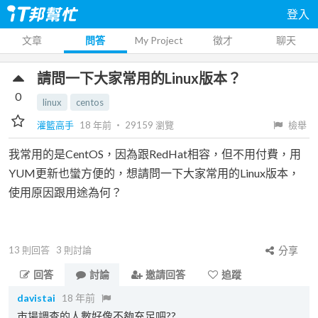
登入
文章
問答
My Project
徵才
聊天
請問一下大家常用的Linux版本？
0
linux
centos
灌籃高手
18 年前
‧
29159
瀏覽
檢舉
我常用的是CentOS，因為跟RedHat相容，但不用付費，用
YUM更新也蠻方便的，想請問一下大家常用的Linux版本，
使用原因跟用途為何？
13
則回答
3
則討論
分享
回答
討論
邀請回答
追蹤
davistai
18 年前
市場調查的人數好像不夠充足吧??