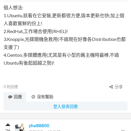
個人想法:
1.Ubuntu,就看在它安裝,更新都很方便,版本更新也快;加上個
人喜歡嘗鮮的份上!
2.RedHat,工作場合使用(RHEL)!
3.Knoppix,光碟開機急救用(不過現在好像各Distribution也都
支援了)
4.Gentoo,多媒體應用(尤其是有小型的舊主機時最棒,不過
Ubuntu有後起超越之勢)!
0
則回應
分享
回應
沒有幫助
登入發表回應
yha88800
26