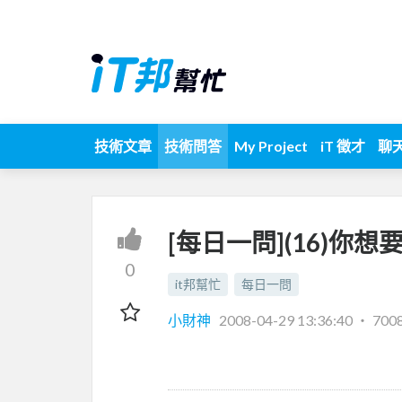
技術文章
技術問答
My Project
iT 徵才
聊
[每日一問](16)你
0
it邦幫忙
每日一問
小財神
2008-04-29 13:36:40
‧
700