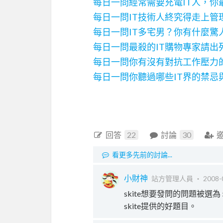
每日一問
經常需要充電IT人，你
每日一問
IT技術人終究得走上管
每日一問
IT多宅男？你有什麼驚
每日一問
最殺的IT購物專家請出
每日一問
你有沒有對抗工作壓力
每日一問
你聽過哪些IT界的禁忌
回答
22
討論
30
看更多先前的討論...
小財神
站方管理人員 ‧
2008-
skite想要發問的問題被選為
skite提供的好題目。