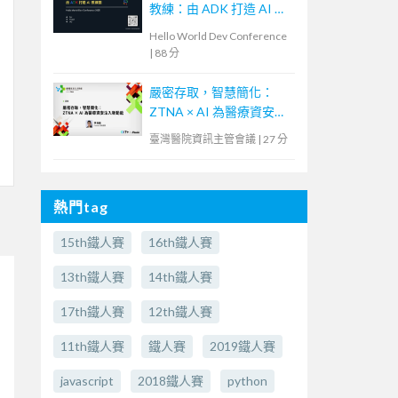
教練：由 ADK 打造 AI 教
練團
Hello World Dev Conference
|
88 分
嚴密存取，智慧簡化：
ZTNA × AI 為醫療資安注
入新動能
臺灣醫院資訊主管會議
|
27 分
熱門tag
15th鐵人賽
16th鐵人賽
13th鐵人賽
14th鐵人賽
17th鐵人賽
12th鐵人賽
11th鐵人賽
鐵人賽
2019鐵人賽
javascript
2018鐵人賽
python