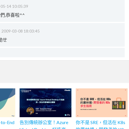
05-14 10:05:39
e大大們,恭喜啦^^
‧
2009-03-08 18:03:45
動ㄝ
to-End
告別傳統辦公室！Azure
你不是 SRE，但活在 K8s