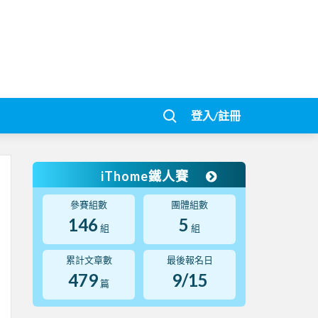
登入/註冊
iThome鐵人賽
參賽組數
團體組數
146
5
組
組
累計文章數
最後報名日
479
9/15
篇