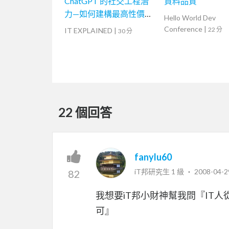
ChatGPT 的社交工程潛
資料品質
力—如何建構最高性價比
Hello World Dev
的資訊安全防線
Conference
|
22 分
IT EXPLAINED
|
30 分
22 個回答
fanylu60
iT邦研究生 1 級 ‧
2008-04-2
82
我想要iT邦小財神幫我問『IT
可』