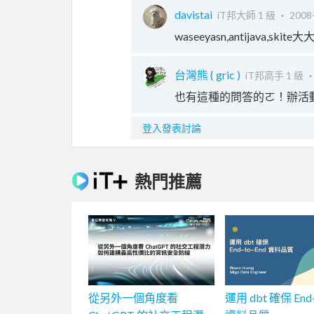
davistai
iT邦大師 1 級 ‧
2008-
waseeyasn,antijava,skit
台灣熊 ( gric )
iT邦高手 1 級 
也有這種的問答的ㄛ！辦活
登入發表討論
熱門推薦
從另外一個角度看
運用 dbt 確保 End-