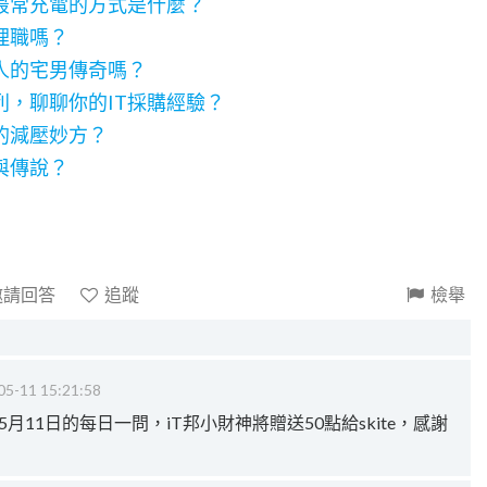
最常充電的方式是什麼？
理職嗎？
人的宅男傳奇嗎？
列，聊聊你的IT採購經驗？
的減壓妙方？
與傳說？
邀請回答
追蹤
檢舉
05-11 15:21:58
 5月11日的每日一問，iT邦小財神將贈送50點給skite，感謝