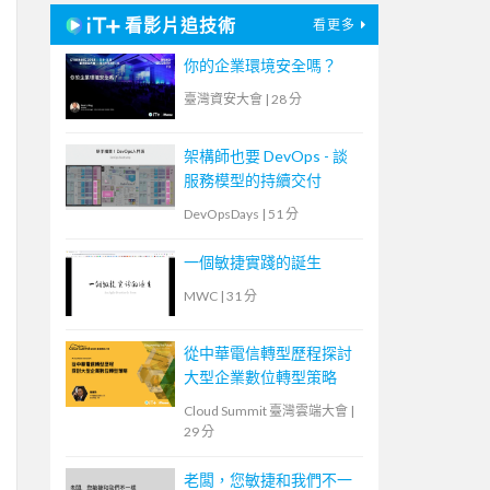
看影片追技術
看更多
你的企業環境安全嗎？
臺灣資安大會
|
28 分
架構師也要 DevOps - 談
服務模型的持續交付
DevOpsDays
|
51 分
一個敏捷實踐的誕生
MWC
|
31 分
從中華電信轉型歷程探討
大型企業數位轉型策略
Cloud Summit 臺灣雲端大會
|
29 分
老闆，您敏捷和我們不一