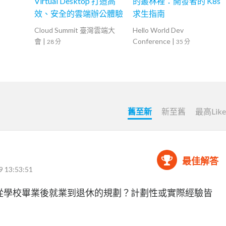
Virtual Desktop 打造高
的叢林裡：開發者的 K8s
效、安全的雲端辦公體驗
求生指南
Cloud Summit 臺灣雲端大
Hello World Dev
會
|
Conference
|
28 分
35 分
舊至新
新至舊
最高Lik
最佳解答
9 13:53:51
人從學校畢業後就業到退休的規劃？計劃性或實際經驗皆