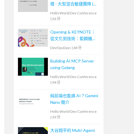
樣 - 大型混合敏捷團隊 (
Scrum, Kanban ) 的踩坑經
Hello World Dev Conference
驗
|
36 分
Opening & KEYNOTE｜
從文化到技術：鉅鋼機械
的敏捷實踐與數位轉型之
DevOpsDays
|
68 分
路
Building AI MCP Server
using Golang
Hello World Dev Conference
|
94 分
純前端也能搞 AI？Gemini
Nano 簡介
Hello World Dev Conference
|
39 分
大谷翔平的 Multi-Agent