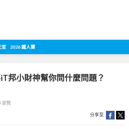
天室
2026 鐵人賽
想要iT邦小財神幫你問什麼問題？
8 瀏覽
分享至