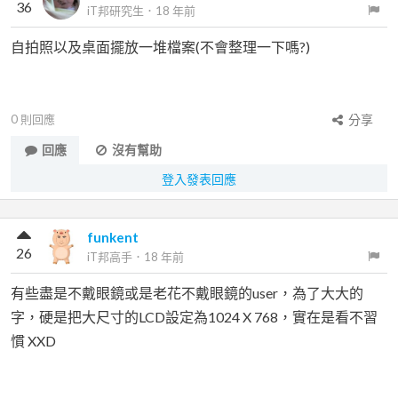
36
iT邦研究生
．
18 年前
自拍照以及桌面擺放一堆檔案(不會整理一下嗎?)
0
則回應
分享
回應
沒有幫助
登入發表回應
funkent
26
iT邦高手
．
18 年前
有些盡是不戴眼鏡或是老花不戴眼鏡的user，為了大大的
字，硬是把大尺寸的LCD設定為1024 X 768，實在是看不習
慣 XXD