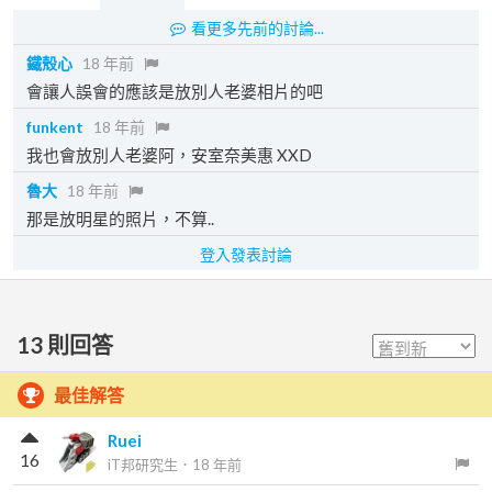
看更多先前的討論...
鐵殼心
18 年前
會讓人誤會的應該是放別人老婆相片的吧
funkent
18 年前
我也會放別人老婆阿，安室奈美惠 XXD
魯大
18 年前
那是放明星的照片，不算..
登入發表討論
13
則回答
最佳解答
Ruei
16
iT邦研究生
．
18 年前