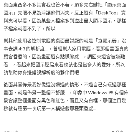
桌面東西多不多其實我也管不著，頂多先右鍵把「顯示桌面
圖示」先眼不見為淨讓他們消失，反正還有「DeskTop」資
料夾可以看，因為某些人檔案多到溢出最大顯示圖示，那樣
子檔案就看不到了，所以...
幫其他使用者控制電腦的桌面最討厭的就是「寬顯示器」沒
事去調 4:3 的解析度....，曾經幫人家用電腦，看那個畫面真的
頭會昏昏的，因為畫面還有點朦朧感....，調回來還會被嫌難
看....，看起來把圖示壓扁來看應該也是蠻多人的愛好，所以
請幫助你身邊錯誤解析度的夥伴們吧
後面其實佈景我好像還沒遇過的情形，不過自己有玩過那種
畫面，就是佈景一整個不舒服....，印象中 Windows 98 有個佈
景會讓整個畫面有黑色和紅色，而且又有白框，那個注目幾
秒就有種第一次玩第一人稱遊戲那種頭昏感...