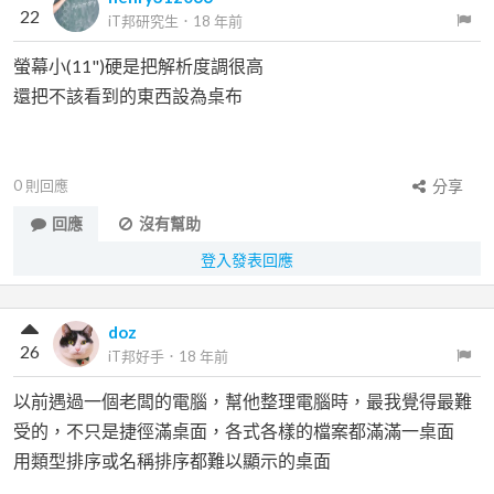
22
iT邦研究生
．
18 年前
螢幕小(11")硬是把解析度調很高
還把不該看到的東西設為桌布
0
則回應
分享
回應
沒有幫助
登入發表回應
doz
26
iT邦好手
．
18 年前
以前遇過一個老闆的電腦，幫他整理電腦時，最我覺得最難
受的，不只是捷徑滿桌面，各式各樣的檔案都滿滿一桌面
用類型排序或名稱排序都難以顯示的桌面