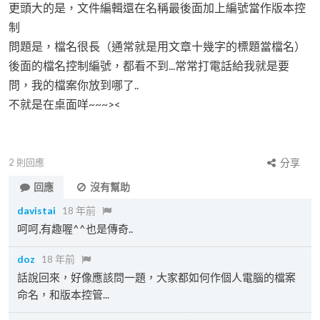
更頭大的是，文件編輯還在名稱最後面加上編號當作版本控
制
問題是，檔名很長（通常就是用文章十幾字的標題當檔名）
後面的檔名控制編號，都看不到...常常打電話給我就是要
問，我的檔案你放到哪了..
不就是在桌面咩~~~><
2
則回應
分享
回應
沒有幫助
davistai
18 年前
呵呵,有趣喔^^也是傳奇..
doz
18 年前
話說回來，好像應該問一題，大家都如何作個人電腦的檔案
命名，和版本控管...