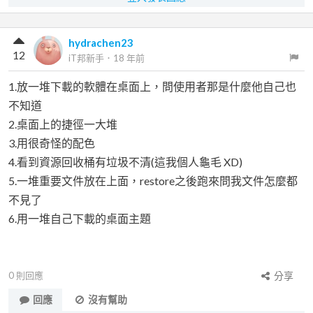
hydrachen23
12
iT邦新手
．
18 年前
1.放一堆下載的軟體在桌面上，問使用者那是什麼他自己也
不知道
2.桌面上的捷徑一大堆
3.用很奇怪的配色
4.看到資源回收桶有垃圾不清(這我個人龜毛 XD)
5.一堆重要文件放在上面，restore之後跑來問我文件怎麼都
不見了
6.用一堆自己下載的桌面主題
0
則回應
分享
回應
沒有幫助