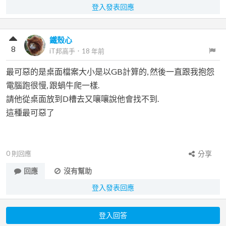
登入發表回應
鐵殼心
8
iT邦高手
．
18 年前
最可惡的是桌面檔案大小是以GB計算的, 然後一直跟我抱怨
電腦跑很慢, 跟蝸牛爬一樣.
請他從桌面放到D槽去又嚷嚷說他會找不到.
這種最可惡了
0
則回應
分享
回應
沒有幫助
登入發表回應
登入回答