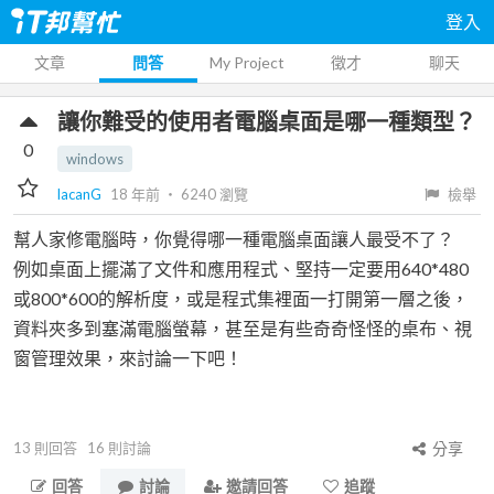
登入
文章
問答
My Project
徵才
聊天
讓你難受的使用者電腦桌面是哪一種類型？
0
windows
lacanG
18 年前
‧
6240
瀏覽
檢舉
幫人家修電腦時，你覺得哪一種電腦桌面讓人最受不了？
例如桌面上擺滿了文件和應用程式、堅持一定要用640*480
或800*600的解析度，或是程式集裡面一打開第一層之後，
資料夾多到塞滿電腦螢幕，甚至是有些奇奇怪怪的桌布、視
窗管理效果，來討論一下吧！
13
則回答
16
則討論
分享
回答
討論
邀請回答
追蹤