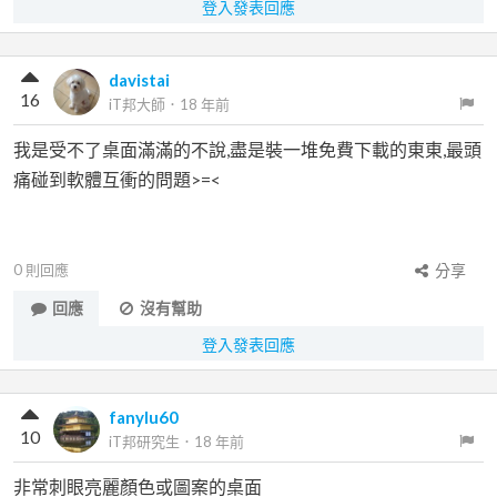
登入發表回應
davistai
16
iT邦大師
．
18 年前
我是受不了桌面滿滿的不說,盡是裝一堆免費下載的東東,最頭
痛碰到軟體互衝的問題>=<
0
則回應
分享
回應
沒有幫助
登入發表回應
fanylu60
10
iT邦研究生
．
18 年前
非常刺眼亮麗顏色或圖案的桌面