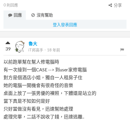
0
則回應
分享
回應
沒有幫助
登入發表回應
魯大
39
iT邦高手
．
18 年前
以前跑單幫在幫人修電腦時
有一次接到一個CASE --> 到user家修電腦
對方是個酒店小姐，獨自一人租房子住
她的電腦一開機會有很奇怪的音樂
桌面上放了一張男優的裸照，下體還是站立的
當下真是不知如何是好
只好當做沒有看見，迅速幫她處理
處理完畢，二話不說收了錢，迅速逃離..